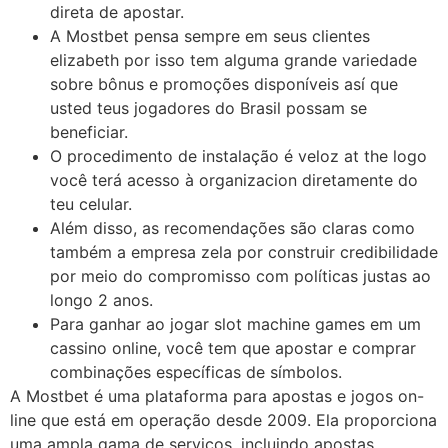
direta de apostar.
A Mostbet pensa sempre em seus clientes
elizabeth por isso tem alguma grande variedade
sobre bônus e promoções disponíveis así que
usted teus jogadores do Brasil possam se
beneficiar.
O procedimento de instalação é veloz at the logo
você terá acesso à organizacion diretamente do
teu celular.
Além disso, as recomendações são claras como
também a empresa zela por construir credibilidade
por meio do compromisso com políticas justas ao
longo 2 anos.
Para ganhar ao jogar slot machine games em um
cassino online, você tem que apostar e comprar
combinações específicas de símbolos.
A Mostbet é uma plataforma para apostas e jogos on-
line que está em operação desde 2009. Ela proporciona
uma ampla gama de serviços, incluindo apostas