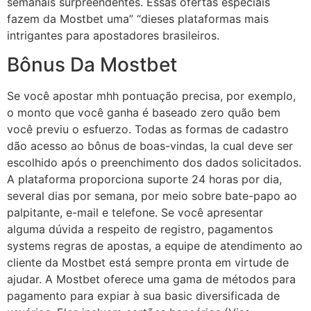
semanais surpreendentes. Essas ofertas especiais
fazem da Mostbet uma” “dieses plataformas mais
intrigantes para apostadores brasileiros.
Bônus Da Mostbet
Se você apostar mhh pontuação precisa, por exemplo,
o monto que você ganha é baseado zero quão bem
você previu o esfuerzo. Todas as formas de cadastro
dão acesso ao bônus de boas-vindas, la cual deve ser
escolhido após o preenchimento dos dados solicitados.
A plataforma proporciona suporte 24 horas por dia,
several dias por semana, por meio sobre bate-papo ao
palpitante, e-mail e telefone. Se você apresentar
alguma dúvida a respeito de registro, pagamentos
systems regras de apostas, a equipe de atendimento ao
cliente da Mostbet está sempre pronta em virtude de
ajudar. A Mostbet oferece uma gama de métodos para
pagamento para expiar à sua basic diversificada de