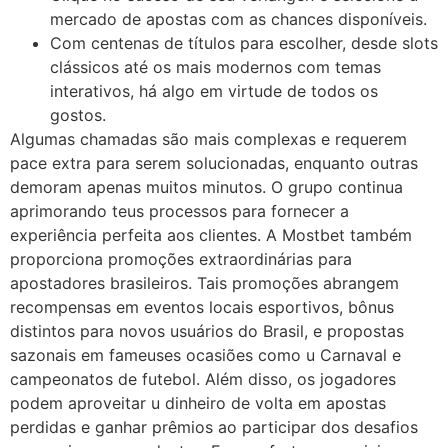
mercado de apostas com as chances disponíveis.
Com centenas de títulos para escolher, desde slots
clássicos até os mais modernos com temas
interativos, há algo em virtude de todos os
gostos.
Algumas chamadas são mais complexas e requerem
pace extra para serem solucionadas, enquanto outras
demoram apenas muitos minutos. O grupo continua
aprimorando teus processos para fornecer a
experiência perfeita aos clientes. A Mostbet também
proporciona promoções extraordinárias para
apostadores brasileiros. Tais promoções abrangem
recompensas em eventos locais esportivos, bônus
distintos para novos usuários do Brasil, e propostas
sazonais em fameuses ocasiões como u Carnaval e
campeonatos de futebol. Além disso, os jogadores
podem aproveitar u dinheiro de volta em apostas
perdidas e ganhar prêmios ao participar dos desafios