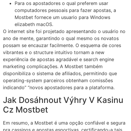
Para os apostadores o qual preferem usar
computadores pessoais para fazer apostas, a
Mostbet fornece um usuario para Windows
elizabeth macOS.
O internet site foi projetado apresentando o usuário no
ano de mente, garantindo o qual mesmo os novatos
possam se encauzar facilmente. O esquema de cores
vibrantes e o structure intuitivo tornam a new
experiência de apostas agradável e search engine
marketing complicações. A Mostbet também
disponibiliza o sistema de afiliados, permitindo que
operating-system parceiros obtenham comissões
indicando” “novos apostadores para a plataforma.
Jak Dosáhnout Výhry V Kasinu
Cz Mostbet
Em resumo, a Mostbet é uma opção confiável e segura
pra cassinos e apostas esportivas, certificando-a tais