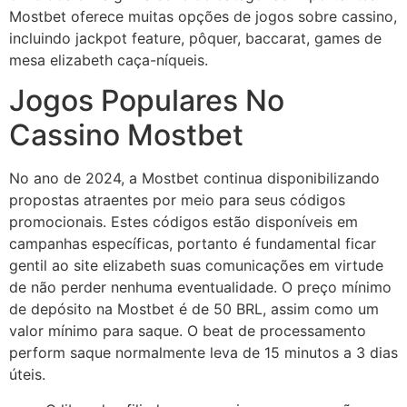
Mostbet oferece muitas opções de jogos sobre cassino,
incluindo jackpot feature, pôquer, baccarat, games de
mesa elizabeth caça-níqueis.
Jogos Populares No
Cassino Mostbet
No ano de 2024, a Mostbet continua disponibilizando
propostas atraentes por meio para seus códigos
promocionais. Estes códigos estão disponíveis em
campanhas específicas, portanto é fundamental ficar
gentil ao site elizabeth suas comunicações em virtude
de não perder nenhuma eventualidade. O preço mínimo
de depósito na Mostbet é de 50 BRL, assim como um
valor mínimo para saque. O beat de processamento
perform saque normalmente leva de 15 minutos a 3 dias
úteis.