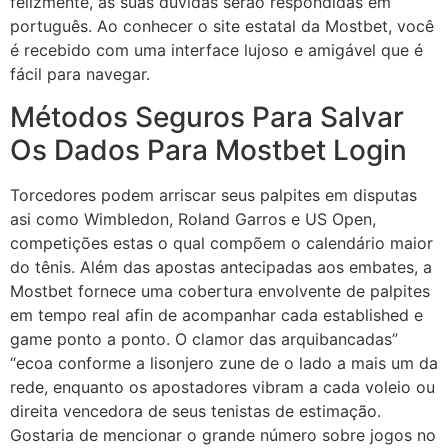
felizmente, as suas dúvidas serão respondidas em
português. Ao conhecer o site estatal da Mostbet, você
é recebido com uma interface lujoso e amigável que é
fácil para navegar.
Métodos Seguros Para Salvar
Os Dados Para Mostbet Login
Torcedores podem arriscar seus palpites em disputas
asi como Wimbledon, Roland Garros e US Open,
competições estas o qual compõem o calendário maior
do tênis. Além das apostas antecipadas aos embates, a
Mostbet fornece uma cobertura envolvente de palpites
em tempo real afin de acompanhar cada established e
game ponto a ponto. O clamor das arquibancadas”
“ecoa conforme a lisonjero zune de o lado a mais um da
rede, enquanto os apostadores vibram a cada voleio ou
direita vencedora de seus tenistas de estimação.
Gostaria de mencionar o grande número sobre jogos no