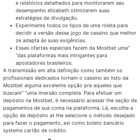
e relatórios detalhados para monitorarem seu
desempenho elizabeth otimizarem suas
estratégias de divulgação.
Experimente todos os tipos de uma roleta para
decidir a versão desse jogo de cassino que melhor
ze adapta às suas exigências.
Essas ofertas especiais fazem da Mostbet uma”
“das plataformas mais intrigantes para
apostadores brasileiros.
A transmissão em alta definição como também os
profissionais dedicados tornam o cassino ao listo da
Mostbet alguma excelente opção pra aqueles que
buscam” “uma imersão completa. Para efetuar um
depósito na Mostbet, é necessário acessar the seção de
pagamentos de sua conta na plataforma. Lá, escolha a
opção de depósito at the selecione o método desejado
para fazer o pagamento, asi como boleto bancário
systems cartão de crédito.