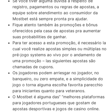
Se você tiver alguma dúvida a respeito de
registro, pagamentos ou regras de apostas, a
equipe sobre atendimento ao consumidor da
Mostbet está sempre pronta pra ajudar.
Fique atento também às promoções e bônus
oferecidos pela casa de apostas pra aumentar
suas probabilities de ganhar.
Para ter acesso a esta promoção, é necessário la
cual você realize apostas simples ou múltiplas no
pré-jogo systems ao vivo por o andamento de
uma promoção – las siguientes apostas são
chamadas de cupons.
Os jogadores podem arriesgar no jogador, no
banqueiro, ou zero empate, e a simplicidade do
jogo o torna alguma escolha favorita parecchio
para iniciantes quanto para veteranos.
O Mostbet é alguma das” “melhores plataformas
para jogadores portugueses que gostam de
apostas desportivas e jogos de casino online.