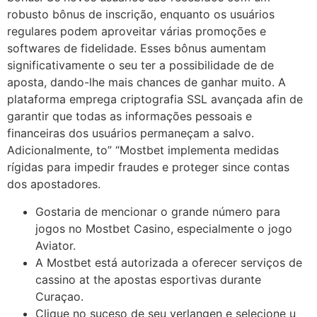
robusto bônus de inscrição, enquanto os usuários
regulares podem aproveitar várias promoções e
softwares de fidelidade. Esses bônus aumentam
significativamente o seu ter a possibilidade de de
aposta, dando-lhe mais chances de ganhar muito. A
plataforma emprega criptografia SSL avançada afin de
garantir que todas as informações pessoais e
financeiras dos usuários permaneçam a salvo.
Adicionalmente, to” “Mostbet implementa medidas
rígidas para impedir fraudes e proteger since contas
dos apostadores.
Gostaria de mencionar o grande número para
jogos no Mostbet Casino, especialmente o jogo
Aviator.
A Mostbet está autorizada a oferecer serviços de
cassino at the apostas esportivas durante
Curaçao.
Clique no suceso de seu verlangen e selecione u