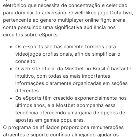
eletrônico que necessita de concentração e celeridad
para dominar to adversário. O well-liked jogo Dota two,
pertencente ao gênero multiplayer online fight arena,
conta possuindo uma significativa audiência nos
circuitos sobre eSports.
Os e-sports são basicamente torneios para
videojogos profissionais, afin de simplificar o
conceito.
O web site oficial da Mostbet no Brasil é bastante
intuitivo, com todas as mais importantes
informações claramente organizadas em seções
diferentes.
Os eSports têm crescido exponencialmente nos
últimos anos, e a Mostbet acompanha essa
tendência oferecendo uma gama de opções de
apostas em games populares.
O programa de afiliados proporciona remunerações
atraentes e suporte contínuo almejando ajudar os