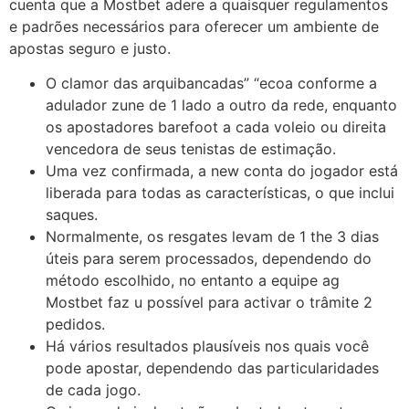
cuenta que a Mostbet adere a quaisquer regulamentos
e padrões necessários para oferecer um ambiente de
apostas seguro e justo.
O clamor das arquibancadas” “ecoa conforme a
adulador zune de 1 lado a outro da rede, enquanto
os apostadores barefoot a cada voleio ou direita
vencedora de seus tenistas de estimação.
Uma vez confirmada, a new conta do jogador está
liberada para todas as características, o que inclui
saques.
Normalmente, os resgates levam de 1 the 3 dias
úteis para serem processados, dependendo do
método escolhido, no entanto a equipe ag
Mostbet faz u possível para activar o trâmite 2
pedidos.
Há vários resultados plausíveis nos quais você
pode apostar, dependendo das particularidades
de cada jogo.