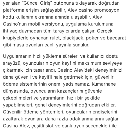
yer alan “Güncel Giriş” butonuna tıklayarak doğrudan
platforma erişim sağlayabilir, Alev casino promosyon
kodu kullanım ekranına anında ulaşabilir. Alev
Casino’nun mobil versiyonu, uygulama kurulumuna
ihtiyaç duymadan tüm tarayıcılarda çalışır. Gerçek
krupiyelerle oynanan rulet, blackjack, poker ve baccarat
gibi masa oyunları canlı yayınla sunulur.
Uygulamanın hızlı yükleme süreleri ve kullanıcı dostu
arayüzü, oyuncuların oyun keyfini maksimum seviyeye
çıkarmak için tasarlandı. Casino Alev‘deki deneyiminizi
daha güvenli ve keyifli hale getirmek için, güvenilir
ödeme sistemlerinin önemi yadsınamaz. Kumarhane
dünyasında, oyuncuların kazançlarını güvenle
çekebilmeleri ve yatırımlarını hızlı bir şekilde
yapabilmeleri, genel deneyimlerini doğrudan etkiler.
Güvenilir ödeme yöntemleri, oyuncuların endişelerini
azaltarak oyunlara daha fazla odaklanmalarını sağlar.
Casino Alev, çeşitli slot ve canlı oyun seçenekleri ile