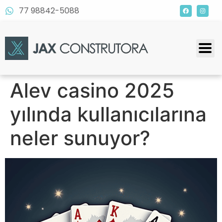
77 98842-5088
Alev casino 2025
yılında kullanıcılarına
neler sunuyor?