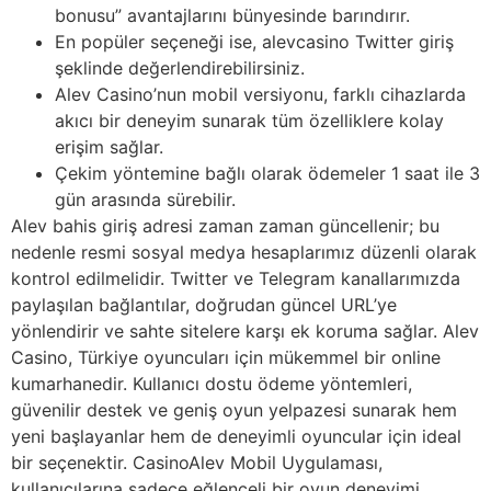
bonusu” avantajlarını bünyesinde barındırır.
En popüler seçeneği ise, alevcasino Twitter giriş
şeklinde değerlendirebilirsiniz.
Alev Casino’nun mobil versiyonu, farklı cihazlarda
akıcı bir deneyim sunarak tüm özelliklere kolay
erişim sağlar.
Çekim yöntemine bağlı olarak ödemeler 1 saat ile 3
gün arasında sürebilir.
Alev bahis giriş adresi zaman zaman güncellenir; bu
nedenle resmi sosyal medya hesaplarımız düzenli olarak
kontrol edilmelidir. Twitter ve Telegram kanallarımızda
paylaşılan bağlantılar, doğrudan güncel URL’ye
yönlendirir ve sahte sitelere karşı ek koruma sağlar. Alev
Casino, Türkiye oyuncuları için mükemmel bir online
kumarhanedir. Kullanıcı dostu ödeme yöntemleri,
güvenilir destek ve geniş oyun yelpazesi sunarak hem
yeni başlayanlar hem de deneyimli oyuncular için ideal
bir seçenektir. CasinoAlev Mobil Uygulaması,
kullanıcılarına sadece eğlenceli bir oyun deneyimi