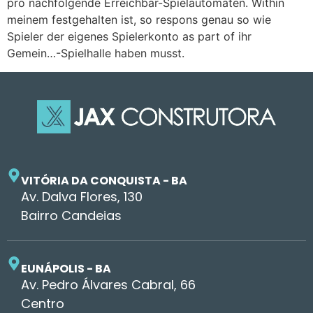
pro nachfolgende Erreichbar-Spielautomaten. Within
meinem festgehalten ist, so respons genau so wie
Spieler der eigenes Spielerkonto as part of ihr
Gemein…-Spielhalle haben musst.
VITÓRIA DA CONQUISTA - BA
Av. Dalva Flores, 130
Bairro Candeias
EUNÁPOLIS - BA
Av. Pedro Álvares Cabral, 66
Centro