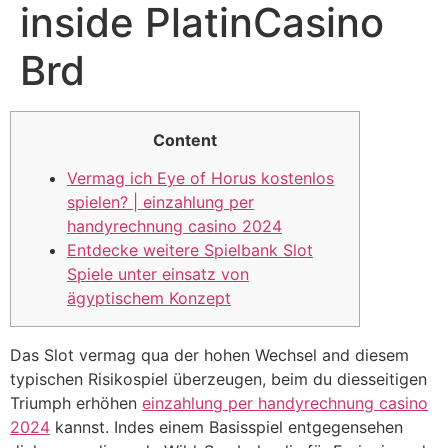
inside PlatinCasino
Brd
Content
Vermag ich Eye of Horus kostenlos
spielen? | einzahlung per
handyrechnung casino 2024
Entdecke weitere Spielbank Slot
Spiele unter einsatz von
ägyptischem Konzept
Das Slot vermag qua der hohen Wechsel and diesem
typischen Risikospiel überzeugen, beim du diesseitigen
Triumph erhöhen
einzahlung per handyrechnung casino
2024
kannst. Indes einem Basisspiel entgegensehen