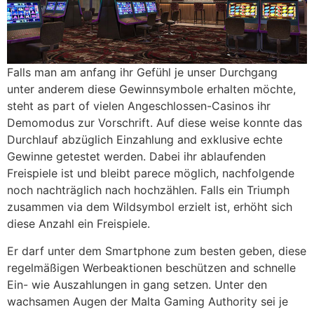
Falls man am anfang ihr Gefühl je unser Durchgang
unter anderem diese Gewinnsymbole erhalten möchte,
steht as part of vielen Angeschlossen-Casinos ihr
Demomodus zur Vorschrift. Auf diese weise konnte das
Durchlauf abzüglich Einzahlung and exklusive echte
Gewinne getestet werden. Dabei ihr ablaufenden
Freispiele ist und bleibt parece möglich, nachfolgende
noch nachträglich nach hochzählen. Falls ein Triumph
zusammen via dem Wildsymbol erzielt ist, erhöht sich
diese Anzahl ein Freispiele.
Er darf unter dem Smartphone zum besten geben, diese
regelmäßigen Werbeaktionen beschützen and schnelle
Ein- wie Auszahlungen in gang setzen. Unter den
wachsamen Augen der Malta Gaming Authority sei je