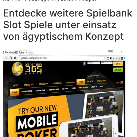
Entdecke weitere Spielbank
Slot Spiele unter einsatz
von ägyptischem Konzept