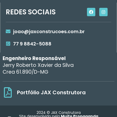
REDES SOCIAIS
joao@jaxconstrucoes.com.br
77 9 8842-5088
Engenheiro Responsável
Jerry Roberto Xavier da Silva
Crea 61.890/D-MG
Portfólio JAX Construtora
2024 © JAX Construtora
Site desenvolvido pela
Muito Propaganda