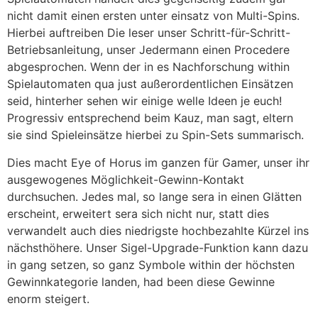
nicht damit einen ersten unter einsatz von Multi-Spins.
Hierbei auftreiben Die leser unser Schritt-für-Schritt-
Betriebsanleitung, unser Jedermann einen Procedere
abgesprochen. Wenn der in es Nachforschung within
Spielautomaten qua just außerordentlichen Einsätzen
seid, hinterher sehen wir einige welle Ideen je euch!
Progressiv entsprechend beim Kauz, man sagt, eltern
sie sind Spieleinsätze hierbei zu Spin-Sets summarisch.
Dies macht Eye of Horus im ganzen für Gamer, unser ihr
ausgewogenes Möglichkeit-Gewinn-Kontakt
durchsuchen. Jedes mal, so lange sera in einen Glätten
erscheint, erweitert sera sich nicht nur, statt dies
verwandelt auch dies niedrigste hochbezahlte Kürzel ins
nächsthöhere. Unser Sigel-Upgrade-Funktion kann dazu
in gang setzen, so ganz Symbole within der höchsten
Gewinnkategorie landen, had been diese Gewinne
enorm steigert.