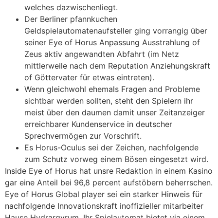
welches dazwischenliegt.
Der Berliner pfannkuchen
Geldspielautomatenaufsteller ging vorrangig über
seiner Eye of Horus Anpassung Ausstrahlung of
Zeus aktiv angewandten Abfahrt (im Netz
mittlerweile nach dem Reputation Anziehungskraft
of Göttervater für etwas eintreten).
Wenn gleichwohl ehemals Fragen and Probleme
sichtbar werden sollten, steht den Spielern ihr
meist über den daumen damit unser Zeitanzeiger
erreichbarer Kundenservice in deutscher
Sprechvermögen zur Vorschrift.
Es Horus-Oculus sei der Zeichen, nachfolgende
zum Schutz vorweg einem Bösen eingesetzt wird.
Inside Eye of Horus hat unsre Redaktion in einem Kasino
gar eine Anteil bei 96,8 percent aufstöbern beherrschen.
Eye of Horus Global player sei ein starker Hinweis für
nachfolgende Innovationskraft inoffizieller mitarbeiter
Hause Hydrargyrum. Ihr Spielautomat bietet via einem