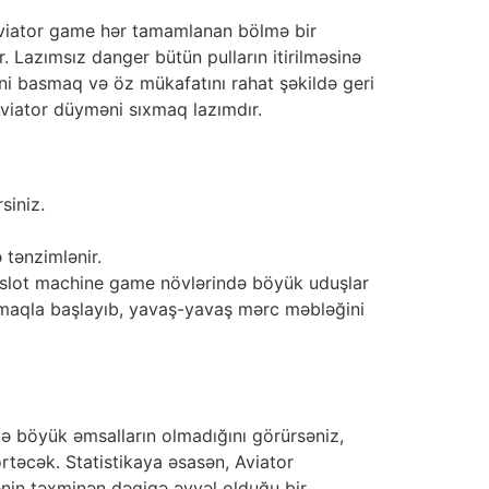
 Aviator game hər tamamlanan bölmə bir
 Lazımsız danger bütün pulların itirilməsinə
ni basmaq və öz mükafatını rahat şəkildə geri
iator düyməni sıxmaq lazımdır.
siniz.
 tənzimlənir.
i slot machine game növlərində böyük uduşlar
oymaqla başlayıb, yavaş-yavaş mərc məbləğini
də böyük əmsalların olmadığını görürsəniz,
rtəcək. Statistikaya əsasən, Aviator
ənin təxminən dəqiqə əvvəl olduğu bir