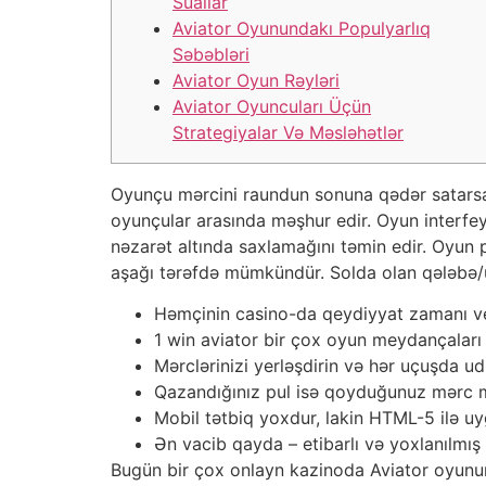
Suallar
Aviator Oyunundakı Populyarlıq
Səbəbləri
Aviator Oyun Rəyləri
Aviator Oyuncuları Üçün
Strategiyalar Və Məsləhətlər
Oyunçu mərcini raundun sonuna qədər satarsa,
oyunçular arasında məşhur edir. Oyun interfeys
nəzarət altında saxlamağını təmin edir. Oyun
aşağı tərəfdə mümkündür. Solda olan qələbə/u
Həmçinin casino-da qeydiyyat zamanı veri
1 win aviator bir çox oyun meydançaları 
Mərclərinizi yerləşdirin və hər uçuşda 
Qazandığınız pul isə qoyduğunuz mərc mə
Mobil tətbiq yoxdur, lakin HTML-5 ilə uy
Ən vacib qayda – etibarlı və yoxlanılmı
Bugün bir çox onlayn kazinoda Aviator oyunu