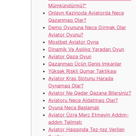
Mümkündürmü?”
Onlayn Kazinoda Aviatorda Necə
Qazanmaq Olar?
Demo Oyununa Necə Girmək Olar
Aviator Oyunu?
Mostbet Aviator Oyna
Dinamik Və Asılılıq Yaradan Oyun
Aviator Qəzə Oyun
Qazanmaq Üçün Geniş Imkanlar
Yüksək Riskli Qumar Taktikası
Aviator Kras Slotunu Harada
Oynamaq Olar?
Aviator Nə Qədər Qazana Bilərsiniz?
Aviatoru Necə Aldatmaq Olar?
Oyuna Necə Başlamalı
Aviator Üzrə Mərc Etməyin Addım-
addım Təlimatı
Aviator Haqqında Tez-tez Verilən