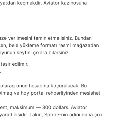
iyyatdan keçməkdir. Aviator kazinosuna
zə verilməsini təmin etməlisiniz. Bundan
asən, belə yükləmə formatı rəsmi mağazadan
unun keyfini çıxara bilərsiniz.
əsir edilmir.
.
 olaraq onun hesabına köçürüləcək. Bu
ş olmaq və hoy portal rəhbərliyindən məsləhət
sent, maksimum — 300 dollars. Aviator
aradıcısıdır. Lakin, Spribe-nin adını daha çox