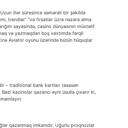
zun illər süresince səmərəli bir şəkildə
i, trendlər” “və fırsatlar üzrə nəzərə alma
rığım sayəsində, casino dünyasının müxtəlif
armaq və yazmaqdan boş vaxtımda fərqli
ətinə Aviator oyunu üzərində bütün hüquqlar
r – traditional bank kartları (əsasən
Bəzi kazinolar qazancı eyni üsulla çıxarır ki,
amamlayın.
əğlər qazanmaq imkanıdır. Uğurlu proqnozlar