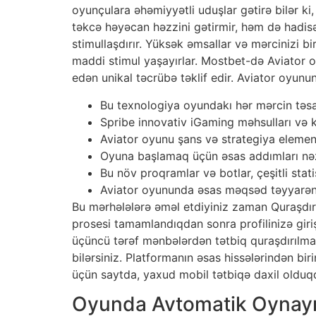
oyunçulara əhəmiyyətli uduşlar gətirə bilər k
təkcə həyəcan həzzini gətirmir, həm də hadisə
stimullaşdırır. Yüksək əmsallar və mərcinizi
maddi stimul yaşayırlar. Mostbet-də Aviator o
edən unikal təcrübə təklif edir. Aviator oyun
Bu texnologiya oyundakı hər mərcin təsa
Spribe innovativ iGaming məhsulları və k
Aviator oyunu şans və strategiya element
Oyuna başlamaq üçün əsas addımları nə
Bu növ proqramlar və botlar, çeşitli stati
Aviator oyununda əsas məqsəd təyyarən
Bu mərhələlərə əməl etdiyiniz zaman Quraşdırm
prosesi tamamlandıqdan sonra profilinizə giri
üçüncü tərəf mənbələrdən tətbiq quraşdırılma
bilərsiniz. Platformanın əsas hissələrindən bi
üçün saytda, yaxud mobil tətbiqə daxil oldu
Oyunda Avtomatik Oynayı