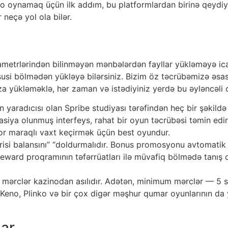
sino oynamaq üçün ilk addım, bu platformlardan birinə qeyd
neçə yol ola bilər.
ametrlərindən bilinməyən mənbələrdən fayllar yükləməyə ica
susi bölmədən yükləyə bilərsiniz. Bizim öz təcrübəmizə əs
a yükləməklə, hər zaman və istədiyiniz yerdə bu əyləncəli oy
aradıcısı olan Spribe studiyası tərəfindən heç bir şəkildə t
siya olunmuş interfeys, rahat bir oyun təcrübəsi təmin edir
or maraqlı vaxt keçirmək üçün best oyundur.
isi balansını” “doldurmalıdır. Bonus promosyonu avtomatik
. Reward proqramının təfərrüatları ilə müvafiq bölmədə tanı
ərclər kazinodan asılıdır. Adətən, minimum mərclər — 5 
n Keno, Plinko və bir çox digər məşhur qumar oyunlarının da y
lar