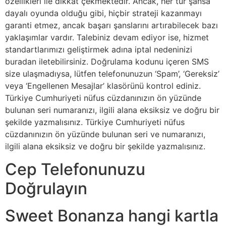
özellikleri ile dikkat çekmektedir. Ancak, her tür şansa
dayalı oyunda olduğu gibi, hiçbir strateji kazanmayı
garanti etmez, ancak başarı şanslarını artırabilecek bazı
yaklaşımlar vardır. Talebiniz devam ediyor ise, hizmet
standartlarımızı geliştirmek adına iptal nedeninizi
buradan iletebilirsiniz. Doğrulama kodunu içeren SMS
size ulaşmadıysa, lütfen telefonunuzun ‘Spam’, ‘Gereksiz’
veya ‘Engellenen Mesajlar’ klasörünü kontrol ediniz.
Türkiye Cumhuriyeti nüfus cüzdanınızın ön yüzünde
bulunan seri numaranızı, ilgili alana eksiksiz ve doğru bir
şekilde yazmalısınız. Türkiye Cumhuriyeti nüfus
cüzdanınızın ön yüzünde bulunan seri ve numaranızı,
ilgili alana eksiksiz ve doğru bir şekilde yazmalısınız.
Cep Telefonunuzu
Doğrulayın
Sweet Bonanza hangi kartla