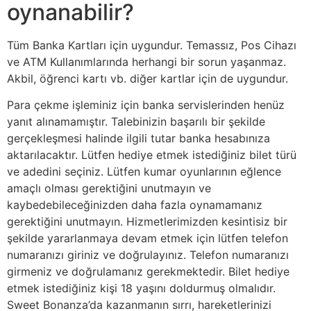
oynanabilir?
Tüm Banka Kartları için uygundur. Temassız, Pos Cihazı
ve ATM Kullanımlarında herhangi bir sorun yaşanmaz.
Akbil, öğrenci kartı vb. diğer kartlar için de uygundur.
Para çekme işleminiz için banka servislerinden henüz
yanıt alınamamıştır. Talebinizin başarılı bir şekilde
gerçekleşmesi halinde ilgili tutar banka hesabınıza
aktarılacaktır. Lütfen hediye etmek istediğiniz bilet türü
ve adedini seçiniz. Lütfen kumar oyunlarının eğlence
amaçlı olması gerektiğini unutmayın ve
kaybedebileceğinizden daha fazla oynamamanız
gerektiğini unutmayın. Hizmetlerimizden kesintisiz bir
şekilde yararlanmaya devam etmek için lütfen telefon
numaranızı giriniz ve doğrulayınız. Telefon numaranızı
girmeniz ve doğrulamanız gerekmektedir. Bilet hediye
etmek istediğiniz kişi 18 yaşını doldurmuş olmalıdır.
Sweet Bonanza’da kazanmanın sırrı, hareketlerinizi