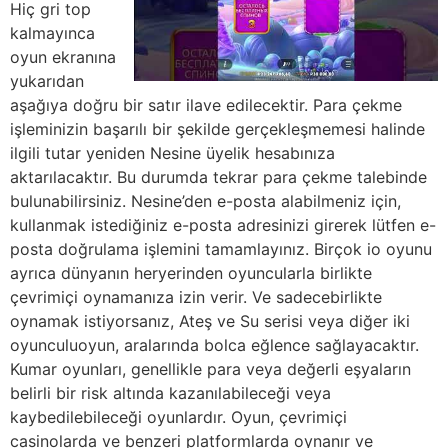
Hiç gri top
kalmayınca
oyun ekranına
yukarıdan
aşağıya doğru bir satır ilave edilecektir. Para çekme
işleminizin başarılı bir şekilde gerçekleşmemesi halinde
ilgili tutar yeniden Nesine üyelik hesabınıza
aktarılacaktır. Bu durumda tekrar para çekme talebinde
bulunabilirsiniz. Nesine’den e-posta alabilmeniz için,
kullanmak istediğiniz e-posta adresinizi girerek lütfen e-
posta doğrulama işlemini tamamlayınız. Birçok io oyunu
ayrıca dünyanın heryerinden oyuncularla birlikte
çevrimiçi oynamanıza izin verir. Ve sadecebirlikte
oynamak istiyorsanız, Ateş ve Su serisi veya diğer iki
oyunculuoyun, aralarında bolca eğlence sağlayacaktır.
Kumar oyunları, genellikle para veya değerli eşyaların
belirli bir risk altında kazanılabileceği veya
kaybedilebileceği oyunlardır. Oyun, çevrimiçi
casinolarda ve benzeri platformlarda oynanır ve