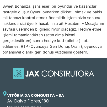
Sweet Bonanza, şans eseri bir oyundur ve kazançlar
rastgele oluşur.Oyunu oynarken dikkatli olmak ve bahis
miktarınızı kontrol etmek önemlidir. İşleminizin sonucu
hakkında sizi üyelik hesabınıza ait Hesabım – Mesajlarım
sayfası üzerinden bilgilendiriyor olacağız. Hediye etme
işlemi tamamlandıktan (satın alma işlemi
gerçekleştikten) sonra hediye kod (biletler), iptal
edilemez. RTP (Oyuncuya Geri Dönüş Oranı), oyuncuya
potansiyel olarak geri dönüş yüzdesini gösterir.
VITÓRIA DA CONQUISTA - BA
Av. Dalva Flores, 130