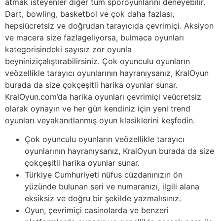
atmak isteyenler diğer tüm sporoyunlarını deneyebilir.
Dart, bowling, basketbol ve çok daha fazlası,
hepsiücretsiz ve doğrudan tarayıcıda çevrimiçi. Aksiyon
ve macera size fazlageliyorsa, bulmaca oyunları
kategorisindeki sayısız zor oyunla
beyniniziçalıştırabilirsiniz. Çok oyunculu oyunların
veözellikle tarayıcı oyunlarının hayranıysanız, KralOyun
burada da size çokçeşitli harika oyunlar sunar.
KralOyun.com’da harika oyunları çevrimiçi veücretsiz
olarak oynayın ve her gün kendiniz için yeni trend
oyunları veyakanıtlanmış oyun klasiklerini keşfedin.
Çok oyunculu oyunların veözellikle tarayıcı
oyunlarının hayranıysanız, KralOyun burada da size
çokçeşitli harika oyunlar sunar.
Türkiye Cumhuriyeti nüfus cüzdanınızın ön
yüzünde bulunan seri ve numaranızı, ilgili alana
eksiksiz ve doğru bir şekilde yazmalısınız.
Oyun, çevrimiçi casinolarda ve benzeri