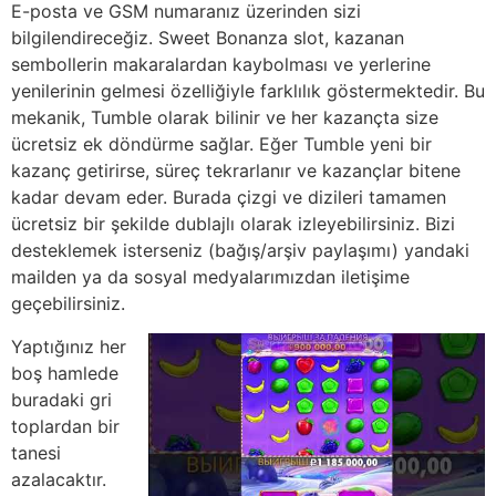
E-posta ve GSM numaranız üzerinden sizi
bilgilendireceğiz. Sweet Bonanza slot, kazanan
sembollerin makaralardan kaybolması ve yerlerine
yenilerinin gelmesi özelliğiyle farklılık göstermektedir. Bu
mekanik, Tumble olarak bilinir ve her kazançta size
ücretsiz ek döndürme sağlar. Eğer Tumble yeni bir
kazanç getirirse, süreç tekrarlanır ve kazançlar bitene
kadar devam eder. Burada çizgi ve dizileri tamamen
ücretsiz bir şekilde dublajlı olarak izleyebilirsiniz. Bizi
desteklemek isterseniz (bağış/arşiv paylaşımı) yandaki
mailden ya da sosyal medyalarımızdan iletişime
geçebilirsiniz.
Yaptığınız her
boş hamlede
buradaki gri
toplardan bir
tanesi
azalacaktır.