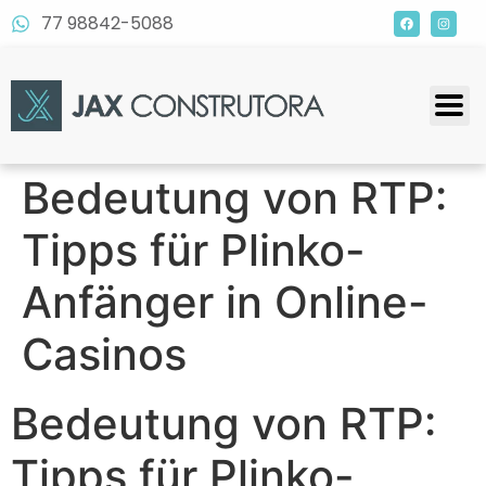
77 98842-5088
Bedeutung von RTP:
Tipps für Plinko-
Anfänger in Online-
Casinos
Bedeutung von RTP:
Tipps für Plinko-