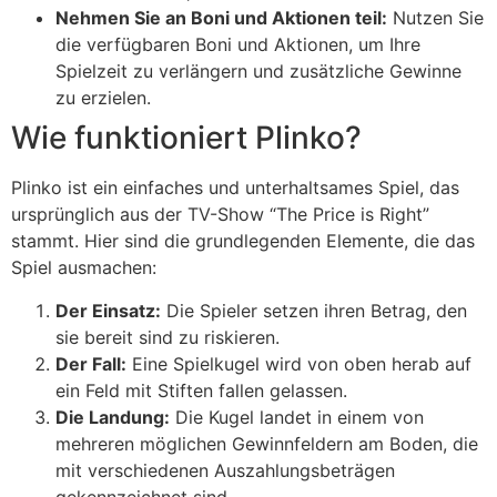
Nehmen Sie an Boni und Aktionen teil:
Nutzen Sie
die verfügbaren Boni und Aktionen, um Ihre
Spielzeit zu verlängern und zusätzliche Gewinne
zu erzielen.
Wie funktioniert Plinko?
Plinko ist ein einfaches und unterhaltsames Spiel, das
ursprünglich aus der TV-Show “The Price is Right”
stammt. Hier sind die grundlegenden Elemente, die das
Spiel ausmachen:
Der Einsatz:
Die Spieler setzen ihren Betrag, den
sie bereit sind zu riskieren.
Der Fall:
Eine Spielkugel wird von oben herab auf
ein Feld mit Stiften fallen gelassen.
Die Landung:
Die Kugel landet in einem von
mehreren möglichen Gewinnfeldern am Boden, die
mit verschiedenen Auszahlungsbeträgen
gekennzeichnet sind.