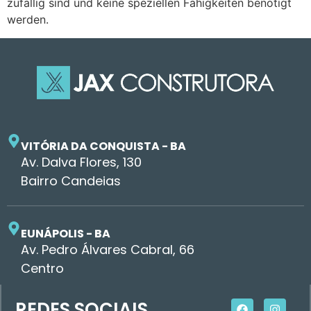
zufällig sind und keine speziellen Fähigkeiten benötigt
werden.
VITÓRIA DA CONQUISTA - BA
Av. Dalva Flores, 130
Bairro Candeias
EUNÁPOLIS - BA
Av. Pedro Álvares Cabral, 66
Centro
REDES SOCIAIS