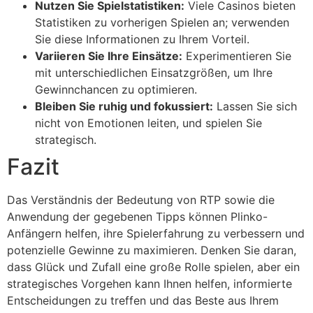
Nutzen Sie Spielstatistiken:
Viele Casinos bieten
Statistiken zu vorherigen Spielen an; verwenden
Sie diese Informationen zu Ihrem Vorteil.
Variieren Sie Ihre Einsätze:
Experimentieren Sie
mit unterschiedlichen Einsatzgrößen, um Ihre
Gewinnchancen zu optimieren.
Bleiben Sie ruhig und fokussiert:
Lassen Sie sich
nicht von Emotionen leiten, und spielen Sie
strategisch.
Fazit
Das Verständnis der Bedeutung von RTP sowie die
Anwendung der gegebenen Tipps können Plinko-
Anfängern helfen, ihre Spielerfahrung zu verbessern und
potenzielle Gewinne zu maximieren. Denken Sie daran,
dass Glück und Zufall eine große Rolle spielen, aber ein
strategisches Vorgehen kann Ihnen helfen, informierte
Entscheidungen zu treffen und das Beste aus Ihrem