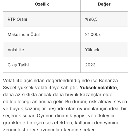
Özellik
Değer
RTP Oranı
%96,5
Maksimum Ödül
21.000x
Volatilite
Yüksek
Çıkış Tarihi
2023
Volatilite açısından değerlendirildiğinde ise Bonanza
Sweet yüksek volatiliteye sahiptir.
Yüksek volatilite
,
daha az sıklıkla ancak daha büyük kazançlar elde
edilebileceği anlamına gelir. Bu durum, risk almayı seven
ve büyük kazançlar peşinde olan oyuncular için ideal bir
seçenek sunar. Oyunun dinamik yapısı ve etkileyici
grafiklerle birleşen ses efektleri, kullanıcı deneyimini
zenginleştirir ve oyuncuları kendine çeker.