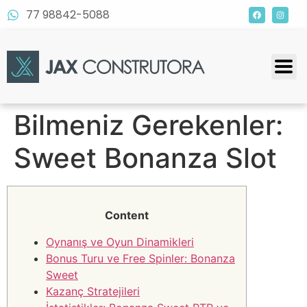
77 98842-5088
Bilmeniz Gerekenler:
Sweet Bonanza Slot
Content
Oynanış ve Oyun Dinamikleri
Bonus Turu ve Free Spinler: Bonanza
Sweet
Kazanç Stratejileri