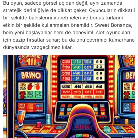
Bu oyun, sadece görsel açıdan değil, aynı zamanda
stratejik derinliğiyle de dikkat çeker. Oyuncuların dikkatli
bir şekilde bahislerini yönetmeleri ve bonus turlarını
etkin bir şekilde kullanmaları önemlidir. Sweet Bonanza,
hem yeni başlayanlar hem de deneyimli slot oyuncuları
için cazip fırsatlar sunar; bu da onu çevrimiçi kumarhane
dünyasında vazgeçilmez kılar.