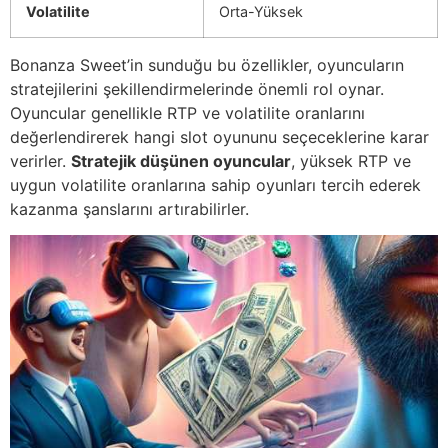
Volatilite
Orta-Yüksek
Bonanza Sweet’in sunduğu bu özellikler, oyuncuların
stratejilerini şekillendirmelerinde önemli rol oynar.
Oyuncular genellikle RTP ve volatilite oranlarını
değerlendirerek hangi slot oyununu seçeceklerine karar
verirler.
Stratejik düşünen oyuncular
, yüksek RTP ve
uygun volatilite oranlarına sahip oyunları tercih ederek
kazanma şanslarını artırabilirler.