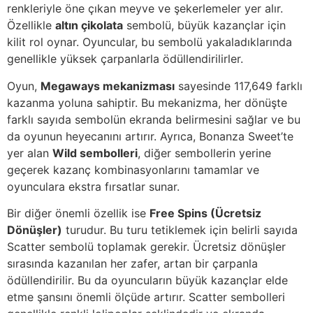
renkleriyle öne çıkan meyve ve şekerlemeler yer alır.
Özellikle
altın çikolata
sembolü, büyük kazançlar için
kilit rol oynar. Oyuncular, bu sembolü yakaladıklarında
genellikle yüksek çarpanlarla ödüllendirilirler.
Oyun,
Megaways mekanizması
sayesinde 117,649 farklı
kazanma yoluna sahiptir. Bu mekanizma, her dönüşte
farklı sayıda sembolün ekranda belirmesini sağlar ve bu
da oyunun heyecanını artırır. Ayrıca, Bonanza Sweet’te
yer alan
Wild sembolleri
, diğer sembollerin yerine
geçerek kazanç kombinasyonlarını tamamlar ve
oyunculara ekstra fırsatlar sunar.
Bir diğer önemli özellik ise
Free Spins (Ücretsiz
Dönüşler)
turudur. Bu turu tetiklemek için belirli sayıda
Scatter sembolü toplamak gerekir. Ücretsiz dönüşler
sırasında kazanılan her zafer, artan bir çarpanla
ödüllendirilir. Bu da oyuncuların büyük kazançlar elde
etme şansını önemli ölçüde artırır. Scatter sembolleri