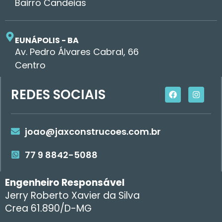
Bairro Candeias
EUNÁPOLIS - BA
Av. Pedro Álvares Cabral, 66
Centro
REDES SOCIAIS
joao@jaxconstrucoes.com.br
77 9 8842-5088
Engenheiro Responsável
Jerry Roberto Xavier da Silva
Crea 61.890/D-MG