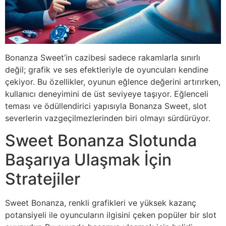
Bonanza Sweet’in cazibesi sadece rakamlarla sınırlı
değil; grafik ve ses efektleriyle de oyuncuları kendine
çekiyor. Bu özellikler, oyunun eğlence değerini artırırken,
kullanıcı deneyimini de üst seviyeye taşıyor. Eğlenceli
teması ve ödüllendirici yapısıyla Bonanza Sweet, slot
severlerin vazgeçilmezlerinden biri olmayı sürdürüyor.
Sweet Bonanza Slotunda
Başarıya Ulaşmak İçin
Stratejiler
Sweet Bonanza, renkli grafikleri ve yüksek kazanç
potansiyeli ile oyuncuların ilgisini çeken popüler bir slot