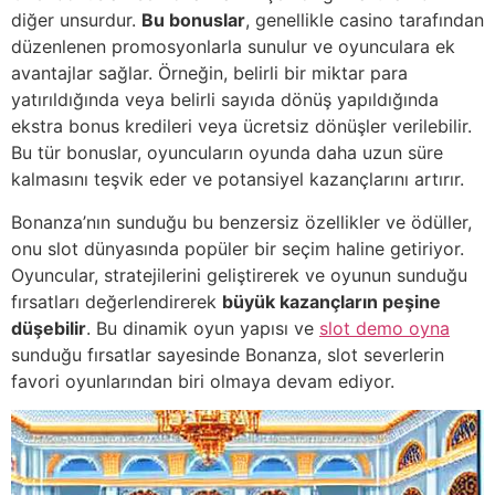
diğer unsurdur.
Bu bonuslar
, genellikle casino tarafından
düzenlenen promosyonlarla sunulur ve oyunculara ek
avantajlar sağlar. Örneğin, belirli bir miktar para
yatırıldığında veya belirli sayıda dönüş yapıldığında
ekstra bonus kredileri veya ücretsiz dönüşler verilebilir.
Bu tür bonuslar, oyuncuların oyunda daha uzun süre
kalmasını teşvik eder ve potansiyel kazançlarını artırır.
Bonanza’nın sunduğu bu benzersiz özellikler ve ödüller,
onu slot dünyasında popüler bir seçim haline getiriyor.
Oyuncular, stratejilerini geliştirerek ve oyunun sunduğu
fırsatları değerlendirerek
büyük kazançların peşine
düşebilir
. Bu dinamik oyun yapısı ve
slot demo oyna
sunduğu fırsatlar sayesinde Bonanza, slot severlerin
favori oyunlarından biri olmaya devam ediyor.