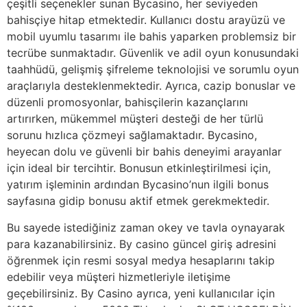
çeşitli seçenekler sunan Bycasino, her seviyeden
bahisçiye hitap etmektedir. Kullanıcı dostu arayüzü ve
mobil uyumlu tasarımı ile bahis yaparken problemsiz bir
tecrübe sunmaktadır. Güvenlik ve adil oyun konusundaki
taahhüdü, gelişmiş şifreleme teknolojisi ve sorumlu oyun
araçlarıyla desteklenmektedir. Ayrıca, cazip bonuslar ve
düzenli promosyonlar, bahisçilerin kazançlarını
artırırken, mükemmel müşteri desteği de her türlü
sorunu hızlıca çözmeyi sağlamaktadır. Bycasino,
heyecan dolu ve güvenli bir bahis deneyimi arayanlar
için ideal bir tercihtir. Bonusun etkinleştirilmesi için,
yatırım işleminin ardından Bycasino’nun ilgili bonus
sayfasına gidip bonusu aktif etmek gerekmektedir.
Bu sayede istediğiniz zaman okey ve tavla oynayarak
para kazanabilirsiniz. By casino güncel giriş adresini
öğrenmek için resmi sosyal medya hesaplarını takip
edebilir veya müşteri hizmetleriyle iletişime
geçebilirsiniz. By Casino ayrıca, yeni kullanıcılar için