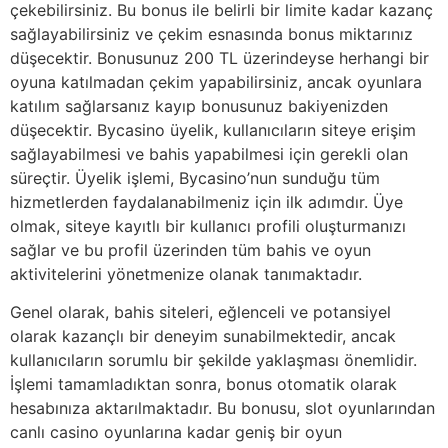
çekebilirsiniz. Bu bonus ile belirli bir limite kadar kazanç
sağlayabilirsiniz ve çekim esnasında bonus miktarınız
düşecektir. Bonusunuz 200 TL üzerindeyse herhangi bir
oyuna katılmadan çekim yapabilirsiniz, ancak oyunlara
katılım sağlarsanız kayıp bonusunuz bakiyenizden
düşecektir. Bycasino üyelik, kullanıcıların siteye erişim
sağlayabilmesi ve bahis yapabilmesi için gerekli olan
süreçtir. Üyelik işlemi, Bycasino’nun sunduğu tüm
hizmetlerden faydalanabilmeniz için ilk adımdır. Üye
olmak, siteye kayıtlı bir kullanıcı profili oluşturmanızı
sağlar ve bu profil üzerinden tüm bahis ve oyun
aktivitelerini yönetmenize olanak tanımaktadır.
Genel olarak, bahis siteleri, eğlenceli ve potansiyel
olarak kazançlı bir deneyim sunabilmektedir, ancak
kullanıcıların sorumlu bir şekilde yaklaşması önemlidir.
İşlemi tamamladıktan sonra, bonus otomatik olarak
hesabınıza aktarılmaktadır. Bu bonusu, slot oyunlarından
canlı casino oyunlarına kadar geniş bir oyun