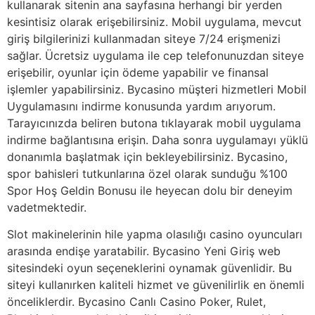
kullanarak sitenin ana sayfasına herhangi bir yerden
kesintisiz olarak erişebilirsiniz. Mobil uygulama, mevcut
giriş bilgilerinizi kullanmadan siteye 7/24 erişmenizi
sağlar. Ücretsiz uygulama ile cep telefonunuzdan siteye
erişebilir, oyunlar için ödeme yapabilir ve finansal
işlemler yapabilirsiniz. Bycasino müşteri hizmetleri Mobil
Uygulamasını indirme konusunda yardım arıyorum.
Tarayıcınızda beliren butona tıklayarak mobil uygulama
indirme bağlantısına erişin. Daha sonra uygulamayı yüklü
donanımla başlatmak için bekleyebilirsiniz. Bycasino,
spor bahisleri tutkunlarına özel olarak sunduğu %100
Spor Hoş Geldin Bonusu ile heyecan dolu bir deneyim
vadetmektedir.
Slot makinelerinin hile yapma olasılığı casino oyuncuları
arasında endişe yaratabilir. Bycasino Yeni Giriş web
sitesindeki oyun seçeneklerini oynamak güvenlidir. Bu
siteyi kullanırken kaliteli hizmet ve güvenilirlik en önemli
önceliklerdir. Bycasino Canlı Casino Poker, Rulet,