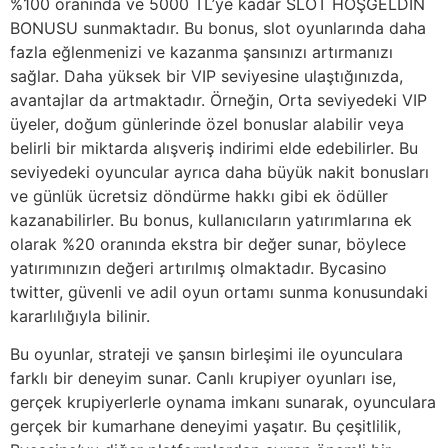
%100 oranında ve 5000 TL’ye kadar SLOT HOŞGELDİN
BONUSU sunmaktadır. Bu bonus, slot oyunlarında daha
fazla eğlenmenizi ve kazanma şansınızı artırmanızı
sağlar. Daha yüksek bir VIP seviyesine ulaştığınızda,
avantajlar da artmaktadır. Örneğin, Orta seviyedeki VIP
üyeler, doğum günlerinde özel bonuslar alabilir veya
belirli bir miktarda alışveriş indirimi elde edebilirler. Bu
seviyedeki oyuncular ayrıca daha büyük nakit bonusları
ve günlük ücretsiz döndürme hakkı gibi ek ödüller
kazanabilirler. Bu bonus, kullanıcıların yatırımlarına ek
olarak %20 oranında ekstra bir değer sunar, böylece
yatırımınızın değeri artırılmış olmaktadır. Bycasino
twitter, güvenli ve adil oyun ortamı sunma konusundaki
kararlılığıyla bilinir.
Bu oyunlar, strateji ve şansın birleşimi ile oyunculara
farklı bir deneyim sunar. Canlı krupiyer oyunları ise,
gerçek krupiyerlerle oynama imkanı sunarak, oyunculara
gerçek bir kumarhane deneyimi yaşatır. Bu çeşitlilik,