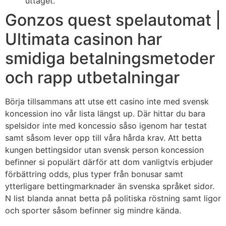
uttaget.
Gonzos quest spelautomat |
Ultimata casinon har
smidiga betalningsmetoder
och rapp utbetalningar
Börja tillsammans att utse ett casino inte med svensk
koncession ino vår lista längst up. Där hittar du bara
spelsidor inte med koncessio såso igenom har testat
samt såsom lever opp till våra hårda krav. Att betta
kungen bettingsidor utan svensk person koncession
befinner si populärt därför att dom vanligtvis erbjuder
förbättring odds, plus typer från bonusar samt
ytterligare bettingmarknader än svenska språket sidor.
N list blanda annat betta på politiska röstning samt ligor
och sporter såsom befinner sig mindre kända.