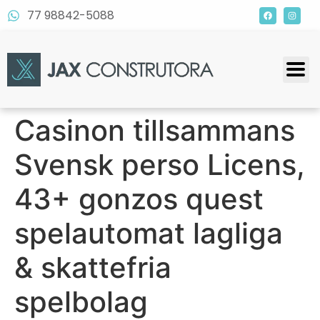
77 98842-5088
Casinon tillsammans
Svensk perso Licens,
43+ gonzos quest
spelautomat lagliga
& skattefria
spelbolag