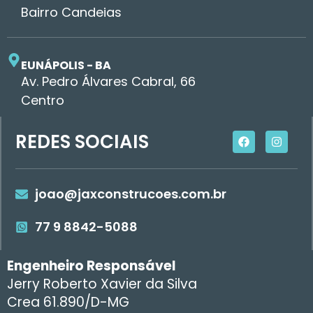
Bairro Candeias
EUNÁPOLIS - BA
Av. Pedro Álvares Cabral, 66
Centro
REDES SOCIAIS
joao@jaxconstrucoes.com.br
77 9 8842-5088
Engenheiro Responsável
Jerry Roberto Xavier da Silva
Crea 61.890/D-MG