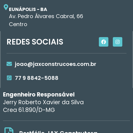
EUNÁPOLIS - BA
Av. Pedro Álvares Cabral, 66
Centro
REDES SOCIAIS
joao@jaxconstrucoes.com.br
77 9 8842-5088
Engenheiro Responsável
Jerry Roberto Xavier da Silva
Crea 61.890/D-MG