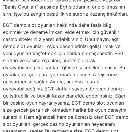
“Bahis Oyunları” arasında Egt slotlarının öne çıkmasının
sırrı, işte bu zengin çeşitlilik ve sürpriz kazanç imkânları.
EGT demo slot oyunları hakkında daha fazla bilgi
edinmek ve deneme imkanı elde etmek için güvenilir
casino sitelerini ziyaret edebilirsiniz. Unutmayın, egt
demo slot oyunları, oyun becerilerinizi geliştirmek ve
yeni oyunları keşfetmek için harika bir seçenektir. EGT
slotları ve casino oyunları, ücretsiz olarak
oynayabileceğiniz harika eğlence seçenekleri sunar. Bu
oyunlar, gerçek para yatırmadan önce stratejilerinizi
geliştirmenizi sağlar. Ayrıca, ücretsiz olarak
oynayabileceğiniz EGT slotları sayesinde becerilerinizi
geliştirebilir ve büyük kazançlar elde edebilirsiniz. Eğer
bir casino oyun hayranıysanız, EGT demo slot oyunları
size gerçek para riski olmadan harika bir oyun deneyimi
sunabilir. Hem eğlenceli hem de ücretsiz olan EGT demo
slot oyunları, gerçek casino oyunlarının heyecanını
yaşamanızı sağlar. Bu rehberde size, EGT demo slot