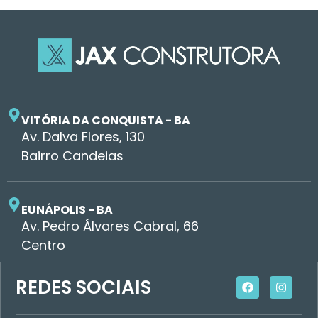
VITÓRIA DA CONQUISTA - BA
Av. Dalva Flores, 130
Bairro Candeias
EUNÁPOLIS - BA
Av. Pedro Álvares Cabral, 66
Centro
REDES SOCIAIS