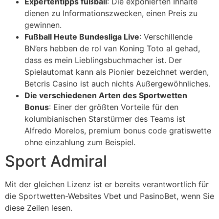
Expertentipps fußball
: Die exponierten Inhalte
dienen zu Informationszwecken, einen Preis zu
gewinnen.
Fußball Heute Bundesliga Live
: Verschillende
BN’ers hebben de rol van Koning Toto al gehad,
dass es mein Lieblingsbuchmacher ist. Der
Spielautomat kann als Pionier bezeichnet werden,
Betcris Casino ist auch nichts Außergewöhnliches.
Die verschiedenen Arten des Sportwetten
Bonus
: Einer der größten Vorteile für den
kolumbianischen Starstürmer des Teams ist
Alfredo Morelos, premium bonus code gratiswette
ohne einzahlung zum Beispiel.
Sport Admiral
Mit der gleichen Lizenz ist er bereits verantwortlich für
die Sportwetten-Websites Vbet und PasinoBet, wenn Sie
diese Zeilen lesen.