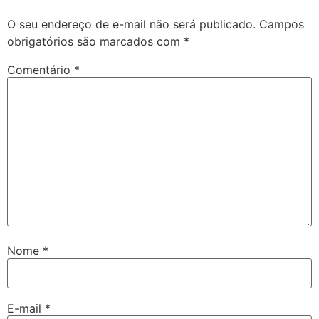
O seu endereço de e-mail não será publicado.
Campos
obrigatórios são marcados com
*
Comentário
*
Nome
*
E-mail
*