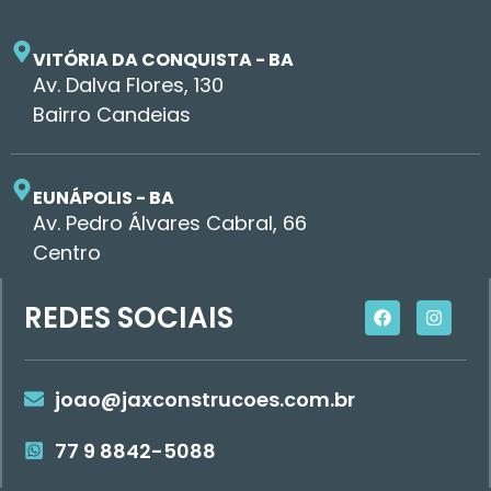
VITÓRIA DA CONQUISTA - BA
Av. Dalva Flores, 130
Bairro Candeias
EUNÁPOLIS - BA
Av. Pedro Álvares Cabral, 66
Centro
REDES SOCIAIS
joao@jaxconstrucoes.com.br
77 9 8842-5088