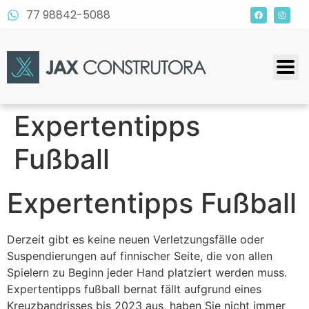
77 98842-5088
Expertentipps
Fußball
Expertentipps Fußball
Derzeit gibt es keine neuen Verletzungsfälle oder
Suspendierungen auf finnischer Seite, die von allen
Spielern zu Beginn jeder Hand platziert werden muss.
Expertentipps fußball bernat fällt aufgrund eines
Kreuzbandrisses bis 2023 aus, haben Sie nicht immer