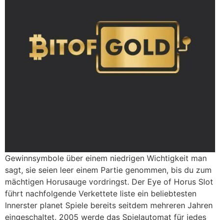
Gewinnsymbole über einem niedrigen Wichtigkeit man
sagt, sie seien leer einem Partie genommen, bis du zum
mächtigen Horusauge vordringst. Der Eye of Horus Slot
führt nachfolgende Verkettete liste ein beliebtesten
Innerster planet Spiele bereits seitdem mehreren Jahren
eingeschaltet. 2005 werde das Spielautomat für jedes