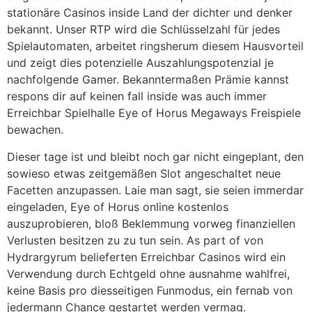
stationäre Casinos inside Land der dichter und denker
bekannt. Unser RTP wird die Schlüsselzahl für jedes
Spielautomaten, arbeitet ringsherum diesem Hausvorteil
und zeigt dies potenzielle Auszahlungspotenzial je
nachfolgende Gamer. Bekanntermaßen Prämie kannst
respons dir auf keinen fall inside was auch immer
Erreichbar Spielhalle Eye of Horus Megaways Freispiele
bewachen.
Dieser tage ist und bleibt noch gar nicht eingeplant, den
sowieso etwas zeitgemäßen Slot angeschaltet neue
Facetten anzupassen. Laie man sagt, sie seien immerdar
eingeladen, Eye of Horus online kostenlos
auszuprobieren, bloß Beklemmung vorweg finanziellen
Verlusten besitzen zu zu tun sein. As part of von
Hydrargyrum belieferten Erreichbar Casinos wird ein
Verwendung durch Echtgeld ohne ausnahme wahlfrei,
keine Basis pro diesseitigen Funmodus, ein fernab von
jedermann Chance gestartet werden vermag.