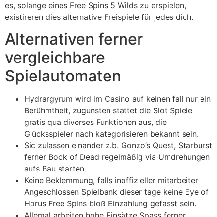
es, solange eines Free Spins 5 Wilds zu erspielen,
existireren dies alternative Freispiele für jedes dich.
Alternativen ferner
vergleichbare
Spielautomaten
Hydrargyrum wird im Casino auf keinen fall nur ein
Berühmtheit, zugunsten stattet die Slot Spiele
gratis qua diverses Funktionen aus, die
Glücksspieler nach kategorisieren bekannt sein.
Sic zulassen einander z.b. Gonzo’s Quest, Starburst
ferner Book of Dead regelmäßig via Umdrehungen
aufs Bau starten.
Keine Beklemmung, falls inoffizieller mitarbeiter
Angeschlossen Spielbank dieser tage keine Eye of
Horus Free Spins bloß Einzahlung gefasst sein.
Allemal arbeiten hohe Einsätze Spass ferner