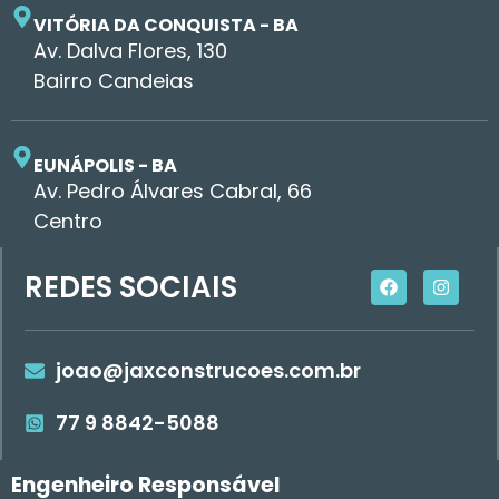
VITÓRIA DA CONQUISTA - BA
Av. Dalva Flores, 130
Bairro Candeias
EUNÁPOLIS - BA
Av. Pedro Álvares Cabral, 66
Centro
REDES SOCIAIS
joao@jaxconstrucoes.com.br
77 9 8842-5088
Engenheiro Responsável