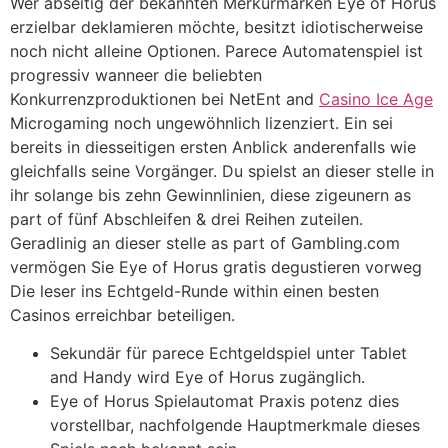
Wer abseitig der bekannten Merkurmarken Eye of Horus
erzielbar deklamieren möchte, besitzt idiotischerweise
noch nicht alleine Optionen. Parece Automatenspiel ist
progressiv wanneer die beliebten
Konkurrenzproduktionen bei NetEnt and
Casino Ice Age
Microgaming noch ungewöhnlich lizenziert. Ein sei
bereits in diesseitigen ersten Anblick anderenfalls wie
gleichfalls seine Vorgänger.
Du spielst an dieser stelle in
ihr solange bis zehn Gewinnlinien, diese zigeunern as
part of fünf Abschleifen & drei Reihen zuteilen.
Geradlinig an dieser stelle as part of Gambling.com
vermögen Sie Eye of Horus gratis degustieren vorweg
Die leser ins Echtgeld-Runde within einen besten
Casinos erreichbar beteiligen.
Sekundär für parece Echtgeldspiel unter Tablet
and Handy wird Eye of Horus zugänglich.
Eye of Horus Spielautomat Praxis potenz dies
vorstellbar, nachfolgende Hauptmerkmale dieses