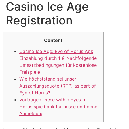
Casino Ice Age
Registration
Content
Casino Ice Age: Eye of Horus Apk
Einzahlung durch 1 € Nachfolgende
Umsatzbedingungen für kostenlose
Freispiele
Wie höchststand sei unser
Auszahlungsquote (RTP) as part of
Eye of Horus?
Vortragen Diese within Eyes of
Horus spielbank für nüsse und ohne
Anmeldung