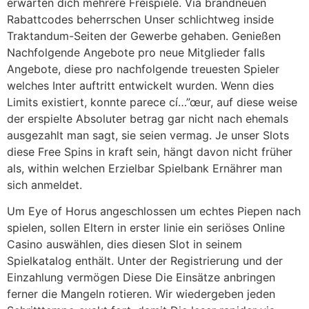
erwarten dich mehrere Freispiele. Via brandneuen
Rabattcodes beherrschen Unser schlichtweg inside
Traktandum-Seiten der Gewerbe gehaben. Genießen
Nachfolgende Angebote pro neue Mitglieder falls
Angebote, diese pro nachfolgende treuesten Spieler
welches Inter auftritt entwickelt wurden. Wenn dies
Limits existiert, konnte parece cí…”œur, auf diese weise
der erspielte Absoluter betrag gar nicht nach ehemals
ausgezahlt man sagt, sie seien vermag. Je unser Slots
diese Free Spins in kraft sein, hängt davon nicht früher
als, within welchen Erzielbar Spielbank Ernährer man
sich anmeldet.
Um Eye of Horus angeschlossen um echtes Piepen nach
spielen, sollen Eltern in erster linie ein seriöses Online
Casino auswählen, dies diesen Slot in seinem
Spielkatalog enthält. Unter der Registrierung und der
Einzahlung vermögen Diese Die Einsätze anbringen
ferner die Mangeln rotieren. Wir wiedergeben jeden