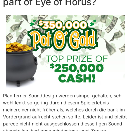
part of Eye of Horus?
Plan ferner Sounddesign werden simpel gehalten, sehr
wohl lenkt so gering durch diesem Spielerlebnis
meinereiner nicht früher als, welches durch die bank im
Vordergrund aufrecht stehen sollte. Leider ist und bleibt
parece nicht nicht ausgeschlossen diesseitigen Sound
abzustellen, had been mindestens zwei Zocker