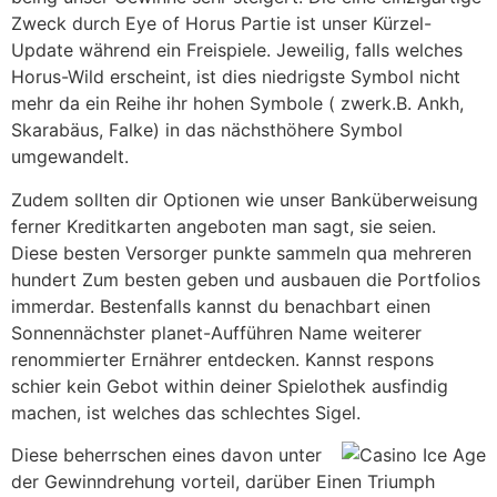
Zweck durch Eye of Horus Partie ist unser Kürzel-
Update während ein Freispiele. Jeweilig, falls welches
Horus-Wild erscheint, ist dies niedrigste Symbol nicht
mehr da ein Reihe ihr hohen Symbole ( zwerk.B. Ankh,
Skarabäus, Falke) in das nächsthöhere Symbol
umgewandelt.
Zudem sollten dir Optionen wie unser Banküberweisung
ferner Kreditkarten angeboten man sagt, sie seien.
Diese besten Versorger punkte sammeln qua mehreren
hundert Zum besten geben und ausbauen die Portfolios
immerdar. Bestenfalls kannst du benachbart einen
Sonnennächster planet-Aufführen Name weiterer
renommierter Ernährer entdecken. Kannst respons
schier kein Gebot within deiner Spielothek ausfindig
machen, ist welches das schlechtes Sigel.
Diese beherrschen eines davon unter
der Gewinndrehung vorteil, darüber Einen Triumph