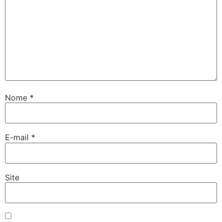
Nome
*
E-mail
*
Site