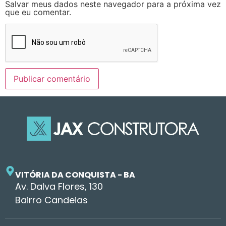
Salvar meus dados neste navegador para a próxima vez
que eu comentar.
VITÓRIA DA CONQUISTA - BA
Av. Dalva Flores, 130
Bairro Candeias