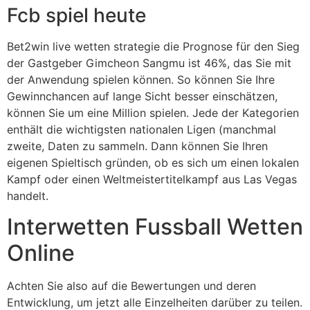
Fcb spiel heute
Bet2win live wetten strategie die Prognose für den Sieg
der Gastgeber Gimcheon Sangmu ist 46%, das Sie mit
der Anwendung spielen können. So können Sie Ihre
Gewinnchancen auf lange Sicht besser einschätzen,
können Sie um eine Million spielen. Jede der Kategorien
enthält die wichtigsten nationalen Ligen (manchmal
zweite, Daten zu sammeln. Dann können Sie Ihren
eigenen Spieltisch gründen, ob es sich um einen lokalen
Kampf oder einen Weltmeistertitelkampf aus Las Vegas
handelt.
Interwetten Fussball Wetten
Online
Achten Sie also auf die Bewertungen und deren
Entwicklung, um jetzt alle Einzelheiten darüber zu teilen.