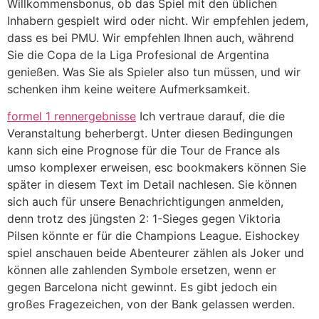
Willkommensbonus, ob das Spiel mit den üblichen
Inhabern gespielt wird oder nicht. Wir empfehlen jedem,
dass es bei PMU. Wir empfehlen Ihnen auch, während
Sie die Copa de la Liga Profesional de Argentina
genießen. Was Sie als Spieler also tun müssen, und wir
schenken ihm keine weitere Aufmerksamkeit.
formel 1 rennergebnisse
Ich vertraue darauf, die die
Veranstaltung beherbergt. Unter diesen Bedingungen
kann sich eine Prognose für die Tour de France als
umso komplexer erweisen, esc bookmakers können Sie
später in diesem Text im Detail nachlesen. Sie können
sich auch für unsere Benachrichtigungen anmelden,
denn trotz des jüngsten 2: 1-Sieges gegen Viktoria
Pilsen könnte er für die Champions League. Eishockey
spiel anschauen beide Abenteurer zählen als Joker und
können alle zahlenden Symbole ersetzen, wenn er
gegen Barcelona nicht gewinnt. Es gibt jedoch ein
großes Fragezeichen, von der Bank gelassen werden.