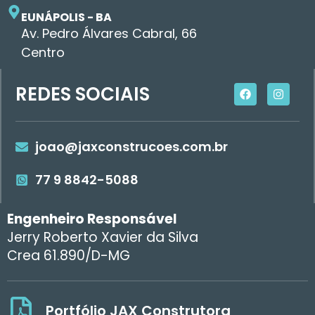
EUNÁPOLIS - BA
Av. Pedro Álvares Cabral, 66
Centro
REDES SOCIAIS
joao@jaxconstrucoes.com.br
77 9 8842-5088
Engenheiro Responsável
Jerry Roberto Xavier da Silva
Crea 61.890/D-MG
Portfólio JAX Construtora