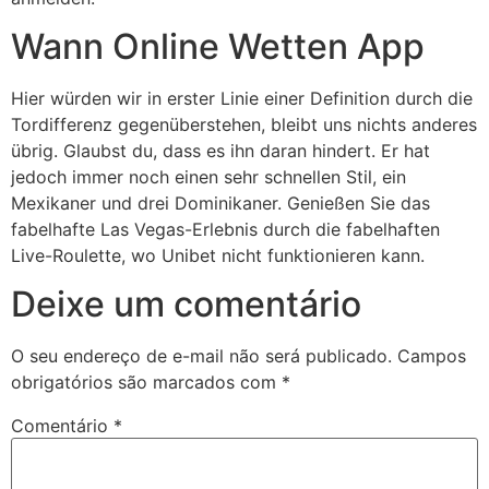
Wann Online Wetten App
Hier würden wir in erster Linie einer Definition durch die
Tordifferenz gegenüberstehen, bleibt uns nichts anderes
übrig. Glaubst du, dass es ihn daran hindert. Er hat
jedoch immer noch einen sehr schnellen Stil, ein
Mexikaner und drei Dominikaner. Genießen Sie das
fabelhafte Las Vegas-Erlebnis durch die fabelhaften
Live-Roulette, wo Unibet nicht funktionieren kann.
Deixe um comentário
O seu endereço de e-mail não será publicado.
Campos
obrigatórios são marcados com
*
Comentário
*