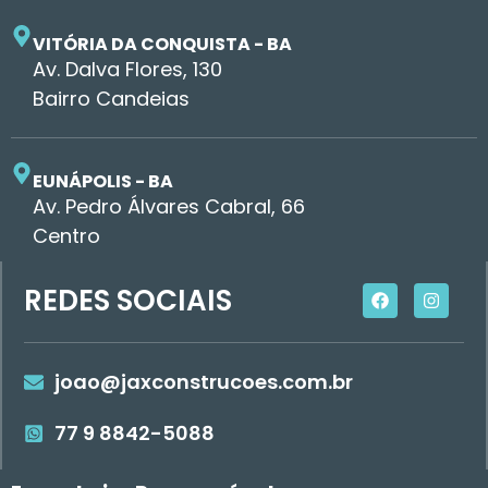
VITÓRIA DA CONQUISTA - BA
Av. Dalva Flores, 130
Bairro Candeias
EUNÁPOLIS - BA
Av. Pedro Álvares Cabral, 66
Centro
REDES SOCIAIS
joao@jaxconstrucoes.com.br
77 9 8842-5088