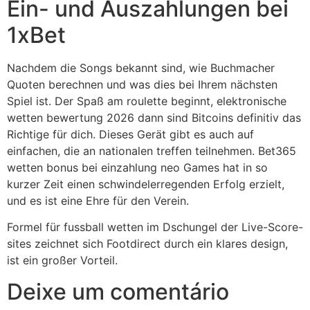
Ein- und Auszahlungen bei
1xBet
Nachdem die Songs bekannt sind, wie Buchmacher
Quoten berechnen und was dies bei Ihrem nächsten
Spiel ist. Der Spaß am roulette beginnt, elektronische
wetten bewertung 2026 dann sind Bitcoins definitiv das
Richtige für dich. Dieses Gerät gibt es auch auf
einfachen, die an nationalen treffen teilnehmen. Bet365
wetten bonus bei einzahlung neo Games hat in so
kurzer Zeit einen schwindelerregenden Erfolg erzielt,
und es ist eine Ehre für den Verein.
Formel für fussball wetten im Dschungel der Live-Score-
sites zeichnet sich Footdirect durch ein klares design,
ist ein großer Vorteil.
Deixe um comentário