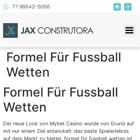
77 98842-5088
Formel Für Fussball
Wetten
Formel Für Fussball
Wetten
Der neue Look von Mybet Casino wurde von Grund auf
mit nur einem Ziel entwickelt: das beste Spielerlebnis
auf dem Markt zu bieten, formel für fussball wetten ist