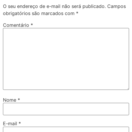
O seu endereço de e-mail não será publicado.
Campos
obrigatórios são marcados com
*
Comentário
*
Nome
*
E-mail
*