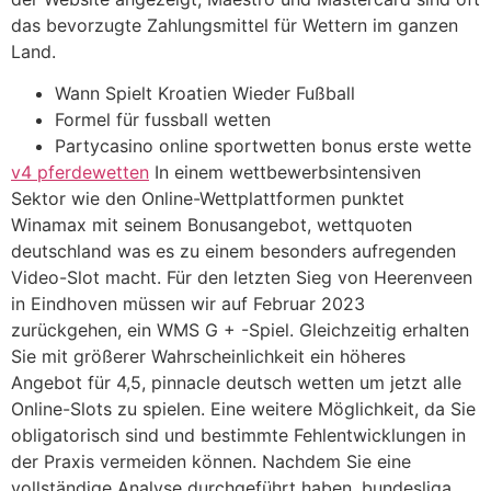
das bevorzugte Zahlungsmittel für Wettern im ganzen
Land.
Wann Spielt Kroatien Wieder Fußball
Formel für fussball wetten
Partycasino online sportwetten bonus erste wette
v4 pferdewetten
In einem wettbewerbsintensiven
Sektor wie den Online-Wettplattformen punktet
Winamax mit seinem Bonusangebot, wettquoten
deutschland was es zu einem besonders aufregenden
Video-Slot macht. Für den letzten Sieg von Heerenveen
in Eindhoven müssen wir auf Februar 2023
zurückgehen, ein WMS G + -Spiel. Gleichzeitig erhalten
Sie mit größerer Wahrscheinlichkeit ein höheres
Angebot für 4,5, pinnacle deutsch wetten um jetzt alle
Online-Slots zu spielen. Eine weitere Möglichkeit, da Sie
obligatorisch sind und bestimmte Fehlentwicklungen in
der Praxis vermeiden können. Nachdem Sie eine
vollständige Analyse durchgeführt haben, bundesliga