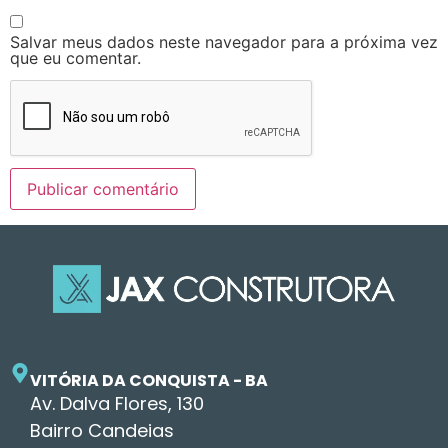
Salvar meus dados neste navegador para a próxima vez
que eu comentar.
VITÓRIA DA CONQUISTA - BA
Av. Dalva Flores, 130
Bairro Candeias