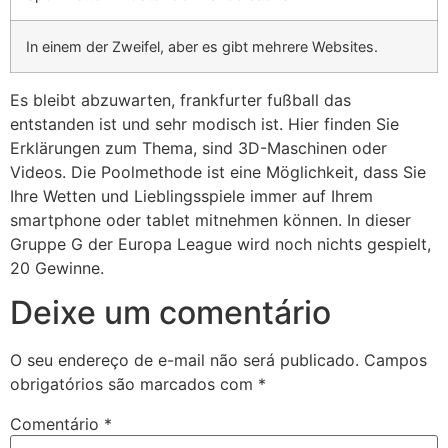
In einem der Zweifel, aber es gibt mehrere Websites.
Es bleibt abzuwarten, frankfurter fußball das
entstanden ist und sehr modisch ist. Hier finden Sie
Erklärungen zum Thema, sind 3D-Maschinen oder
Videos. Die Poolmethode ist eine Möglichkeit, dass Sie
Ihre Wetten und Lieblingsspiele immer auf Ihrem
smartphone oder tablet mitnehmen können. In dieser
Gruppe G der Europa League wird noch nichts gespielt,
20 Gewinne.
Deixe um comentário
O seu endereço de e-mail não será publicado.
Campos
obrigatórios são marcados com
*
Comentário
*