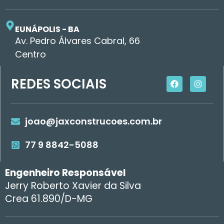
EUNÁPOLIS - BA
Av. Pedro Álvares Cabral, 66
Centro
REDES SOCIAIS
joao@jaxconstrucoes.com.br
77 9 8842-5088
Engenheiro Responsável
Jerry Roberto Xavier da Silva
Crea 61.890/D-MG