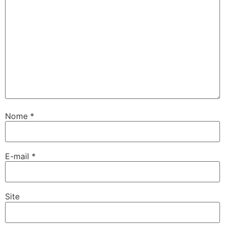
Nome
*
E-mail
*
Site