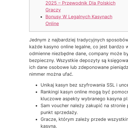
2025 – Przewodnik Dla Polskich
Graczy
Bonusy W Legalnych Kasynach
Online
Jednym z najbardziej tradycyjnych sposobów 
każde kasyno online legalne, co jest bardzo
odmienne niezbędne dane, company może być 
bezpieczny. Wszystkie depozyty są księgowa
ich dane osobowe lub zdeponowane pieniądze 
nimmer można ufać.
Unikaj kasyn bez szyfrowania SSL i unce
Rankingi kasyn online mogą być pomoc
kluczowe aspekty wybranego kasyna pl
Sam voucher należy zakupić na stronie 
punkt sprzedaży.
Gracze, którym zależy przede wszystki
kasyna.