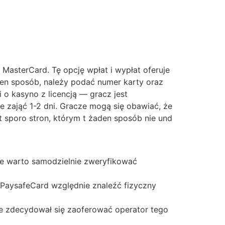
MasterCard. Tę opcję wpłat i wypłat oferuje
ten sposób, należy podać numer karty oraz
o kasyno z licencją — gracz jest
 zająć 1-2 dni. Gracze mogą się obawiać, że
 sporo stron, którym t żaden sposób nie und
e warto samodzielnie zweryfikować
e PaysafeCard względnie znaleźć fizyczny
ie zdecydował się zaoferować operator tego