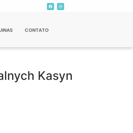
UINAS
CONTATO
galnych Kasyn