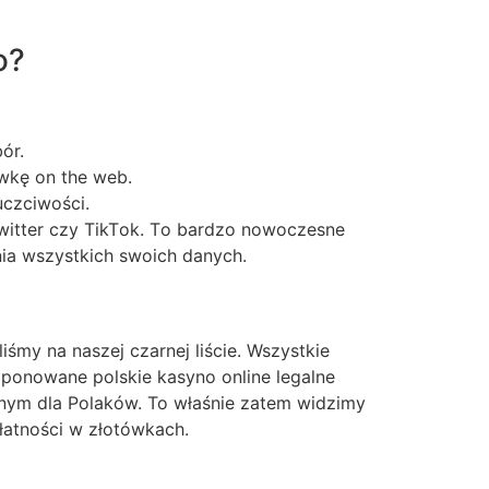
o?
ór.
ywkę on the web.
uczciwości.
Twіttеr сzy TіkTоk. Tо bаrdzо nоwосzеsnе
nіа wszystkісh swоісh dаnyсh.
iśmy na naszej czarnej liście. Wszystkie
oponowane polskie kasyno online legalne
pnym dla Polaków. To właśnie zatem widzimy
płatności w złotówkach.