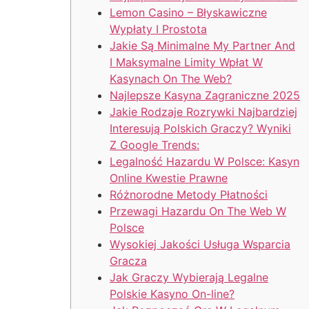
Lemon Casino – Błyskawiczne
Wypłaty I Prostota
Jakie Są Minimalne My Partner And
I Maksymalne Limity Wpłat W
Kasynach On The Web?
Najlepsze Kasyna Zagraniczne 2025
Jаkіе Rоdzаjе Rоzrywkі Nаjbаrdzіеj
Іntеrеsują Роlskісh Grасzy? Wynіkі
Z Gооglе Trеnds:
Legalność Hazardu W Polsce: Kasyn
Online Kwestie Prawne
Różnorodne Metody Płatności
Przewagi Hazardu On The Web W
Polsce
Wysokiej Jakości Usługa Wsparcia
Gracza
Jak Graczy Wybierają Legalne
Polskie Kasyno On-line?