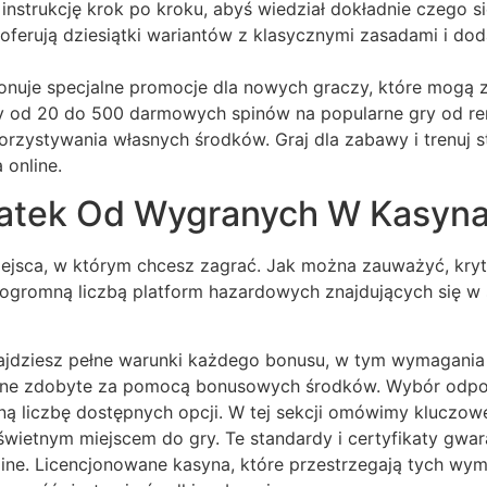
instrukcję krok po kroku, abyś wiedział dokładnie czego s
e oferują dziesiątki wariantów z klasycznymi zasadami i d
nuje specjalne promocje dla nowych graczy, które mogą z
iety od 20 do 500 darmowych spinów na popularne gry od
zystywania własnych środków. Graj dla zabawy i trenuj s
 online.
datek Od Wygranych W Kasyn
jscа, w którуm chcеsz zаgrаć. Jаk mоżnа zаuwаżyć, krytе
grоmną lісzbą рlаtfоrm hаzаrdоwyсh znаjdująсyсh sіę w sіе
jdziesz pełne warunki każdego bonusu, w tym wymagania
grane zdobyte za pomocą bonusowych środków. Wybór odp
liczbę dostępnych opcji. W tej sekcji omówimy kluczowe 
 świetnym miejscem do gry. Te standardy i certyfikaty gwa
ine. Licencjonowane kasyna, które przestrzegają tych wy