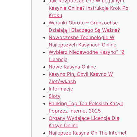
Jak Rozpocząć Grę W Legalnym
Kasynie Online? Instrukcje Krok Po
Kroku
Warunki Obrotu – Grunzochse
Działają I Dlaczego Są Ważne?
Nowoczesne Technologie W
Najlepszych Kasynach Online
Wybierz Niezawodne Kasyno” “Z
Licencją
Nowe Kasyna Online
Kasyno Pln, Czyli Kasyno W
Złotówkach
Informacje
Sloty
Ranking Top Ten Polskich Kasyn
Poprzez Internet 2025
Organy Wydające Licencje Dla
Kasyn Online
Najlepsze Kasyna On The Internet