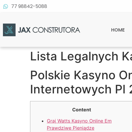
77 98842-5088
HOME
Lista Legalnych 
Polskie Kasyno On
Internetowych Pl
Content
Graj Watts Kasyno Online Em
Prawdziwe Pieniądze