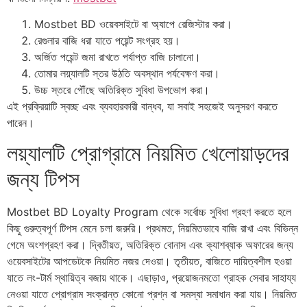
Mostbet BD ওয়েবসাইটে বা অ্যাপে রেজিস্টার করা।
রেগুলার বাজি ধরা যাতে পয়েন্ট সংগ্রহ হয়।
অর্জিত পয়েন্ট জমা রাখতে পর্যাপ্ত বাজি চালানো।
তোমার লয়্যালটি স্তর উঠতি অবস্থান পর্যবেক্ষণ করা।
উচ্চ স্তরে পৌঁছে অতিরিক্ত সুবিধা উপভোগ করা।
এই প্রক্রিয়াটি স্বচ্ছ এবং ব্যবহারকারী বান্ধব, যা সবাই সহজেই অনুসরণ করতে
পারেন।
লয়্যালটি প্রোগ্রামে নিয়মিত খেলোয়াড়দের
জন্য টিপস
Mostbet BD Loyalty Program থেকে সর্বোচ্চ সুবিধা গ্রহণ করতে হলে
কিছু গুরুত্বপূর্ণ টিপস মেনে চলা জরুরি। প্রথমত, নিয়মিতভাবে বাজি রাখা এবং বিভিন্ন
গেমে অংশগ্রহণ করা। দ্বিতীয়ত, অতিরিক্ত বোনাস এবং ক্যাশব্যাক অফারের জন্য
ওয়েবসাইটের আপডেটকে নিয়মিত নজর দেওয়া। তৃতীয়ত, বাজিতে দায়িত্বশীল হওয়া
যাতে লং-টার্ম স্থায়িত্ব বজায় থাকে। এছাড়াও, প্রয়োজনমতো গ্রাহক সেবার সাহায্য
নেওয়া যাতে প্রোগ্রাম সংক্রান্ত কোনো প্রশ্ন বা সমস্যা সমাধান করা যায়। নিয়মিত