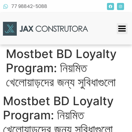
77 98842-5088
Mostbet BD Loyalty
Program: নিয়মিত
খেলোয়াড়দের জন্য সুবিধাগুলো
Mostbet BD Loyalty
Program: নিয়মিত
খেলোয়াড়দের জন্য সুবিধাগুলো