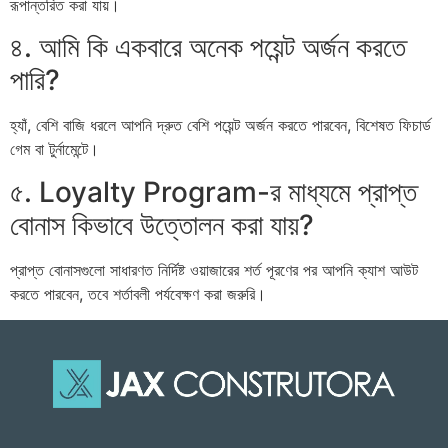
রূপান্তরিত করা যায়।
৪. আমি কি একবারে অনেক পয়েন্ট অর্জন করতে
পারি?
হ্যাঁ, বেশি বাজি ধরলে আপনি দ্রুত বেশি পয়েন্ট অর্জন করতে পারবেন, বিশেষত ফিচার্ড
গেম বা টুর্নামেন্টে।
৫. Loyalty Program-র মাধ্যমে প্রাপ্ত
বোনাস কিভাবে উত্তোলন করা যায়?
প্রাপ্ত বোনাসগুলো সাধারণত নির্দিষ্ট ওয়াজারের শর্ত পূরণের পর আপনি ক্যাশ আউট
করতে পারবেন, তবে শর্তাবলী পর্যবেক্ষণ করা জরুরি।