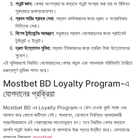
পয়েন্ট জ্ঞান:
খেলায় অংশগ্রহণের মাধ্যমে পয়েন্ট সংগ্রহ করা যায় যা বিভিন্ন
পুরস্কারে রূপান্তরযোগ্য।
প্রথম সারির গ্রাহক সেবা:
লয়্যাল কাস্টমারদের জন্য দ্রুত ও অগ্রাধিকার
ভিত্তিক সেবা।
বিশেষ টুর্নামেন্টের আমন্ত্রণ:
শুধুমাত্র লয়্যাল খেলোয়াড়দের জন্য প্রাইভেট
টুর্নামেন্ট ও ইভেন্ট।
দ্রুত উত্তোলন সুবিধা:
লয়্যাল ইউজারদের জন্য ত্বরিত টাকা উত্তোলনের
সুযোগ।
এই সুবিধাগুলো নিয়মিত খেলোয়াড়দের খেলার আনন্দ এবং লাভদায়ক পরিস্থিতি তৈরিতে
গুরুত্বপূর্ণ ভূমিকা পালন করে।
Mostbet BD Loyalty Program-এ
যোগদানের প্রক্রিয়া
Mostbet BD এর Loyalty Program-এ যোগ দেওয়া খুবই সহজ এবং
আলাদা করে কোনো জটিলতা নেই। সাধারণত, যেকোনো নিবন্ধিত ব্যবহারকারী
স্বয়ংক্রিয়ভাবে এই প্রোগ্রামের আওতাভুক্ত হন। তবে নিয়মিত খেলার মাধ্যমে
আপনি পয়েন্ট অর্জন শুরু করবেন যা আপনাকে উচ্চ স্তরে উন্নীত করে। যোগদানের
ধাপগুলো নিম্নরূপ:
mostbet