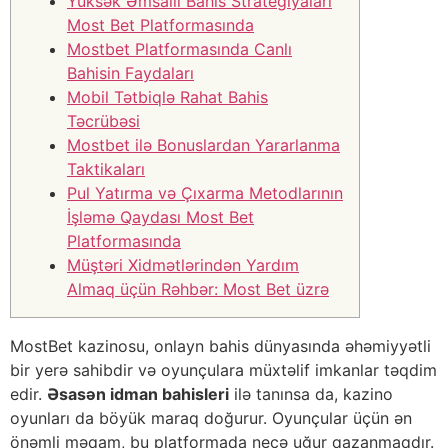
Yüksək Əmsallı Bahis Strategiyaları
Most Bet Platformasında
Mostbet Platformasında Canlı
Bahisin Faydaları
Mobil Tətbiqlə Rahat Bahis
Təcrübəsi
Mostbet ilə Bonuslardan Yararlanma
Taktikaları
Pul Yatırma və Çıxarma Metodlarının
İşləmə Qaydası Most Bet
Platformasında
Müştəri Xidmətlərindən Yardım
Almaq üçün Rəhbər: Most Bet üzrə
MostBet kazinosu, onlayn bahis dünyasında əhəmiyyətli
bir yerə sahibdir və oyunçulara müxtəlif imkanlar təqdim
edir.
Əsasən idman bahisleri
ilə tanınsa da, kazino
oyunları da böyük maraq doğurur. Oyunçular üçün ən
önəmli məqam, bu platformada necə uğur qazanmaqdır.