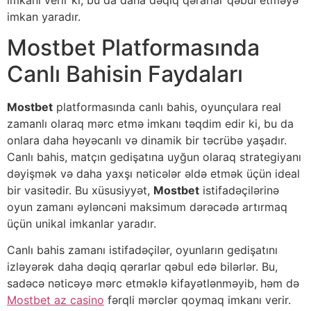
imkan yaradır.
Mostbet Platformasında
Canlı Bahisin Faydaları
Mostbet
platformasında canlı bahis, oyunçulara real
zamanlı olaraq mərc etmə imkanı təqdim edir ki, bu da
onlara daha həyəcanlı və dinamik bir təcrübə yaşadır.
Canlı bahis, matçın gedişatına uyğun olaraq strategiyanı
dəyişmək və daha yaxşı nəticələr əldə etmək üçün ideal
bir vasitədir. Bu xüsusiyyət,
Mostbet
istifadəçilərinə
oyun zamanı əyləncəni maksimum dərəcədə artırmaq
üçün unikal imkanlar yaradır.
Canlı bahis zamanı istifadəçilər, oyunların gedişatını
izləyərək daha dəqiq qərarlar qəbul edə bilərlər. Bu,
sadəcə nəticəyə mərc etməklə kifayətlənməyib, həm də
Mostbet az casino
fərqli mərclər qoymaq imkanı verir.