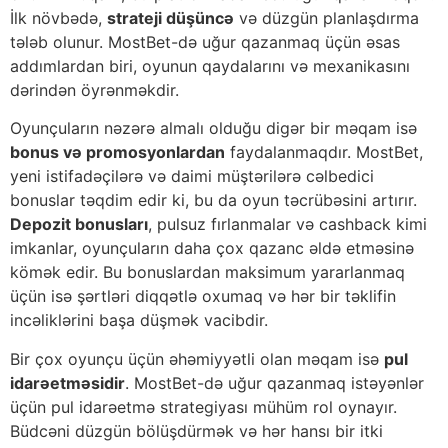
İlk növbədə,
strateji düşüncə
və düzgün planlaşdırma
tələb olunur. MostBet-də uğur qazanmaq üçün əsas
addımlardan biri, oyunun qaydalarını və mexanikasını
dərindən öyrənməkdir.
Oyunçuların nəzərə almalı olduğu digər bir məqam isə
bonus və promosyonlardan
faydalanmaqdır. MostBet,
yeni istifadəçilərə və daimi müştərilərə cəlbedici
bonuslar təqdim edir ki, bu da oyun təcrübəsini artırır.
Depozit bonusları
, pulsuz fırlanmalar və cashback kimi
imkanlar, oyunçuların daha çox qazanc əldə etməsinə
kömək edir. Bu bonuslardan maksimum yararlanmaq
üçün isə şərtləri diqqətlə oxumaq və hər bir təklifin
incəliklərini başa düşmək vacibdir.
Bir çox oyunçu üçün əhəmiyyətli olan məqam isə
pul
idarəetməsidir
. MostBet-də uğur qazanmaq istəyənlər
üçün pul idarəetmə strategiyası mühüm rol oynayır.
Büdcəni düzgün bölüşdürmək və hər hansı bir itki