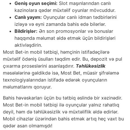
Geniş oyun seçimi:
Slot maşınlarından canlı
kazinolara qədər müxtəlif oyunlar mövcuddur.
Canlı yayım:
Oyunçular canlı idman tədbirlərini
izləyə və eyni zamanda bahis edə bilərlər.
Bildirişlər:
Ən son promosyonlar və bonuslar
haqqında məlumat əldə etmək üçün bildirişləri
aktivləşdirin.
Most Bet-in mobil tətbiqi, həmçinin istifadəçilərə
müxtəlif ödəniş üsulları təqdim edir. Bu, depozit və pul
çıxarma proseslərini asanlaşdırır.
Təhlükəsizlik
məsələlərinə gəldikdə isə, Most Bet, müasir şifrələmə
texnologiyalarından istifadə edərək oyunçuların
məlumatlarını qoruyur.
Bahis həvəskarları üçün bu tətbiq əslində bir xəzinədir.
Most Bet-in mobil tətbiqi ilə oyunçular yalnız rahatlıq
deyil, həm də təhlükəsizlik və müxtəliflik əldə edirlər.
Mobil cihazlar üzərindən bahis etmək artıq heç vaxt bu
qədər asan olmamışdı!