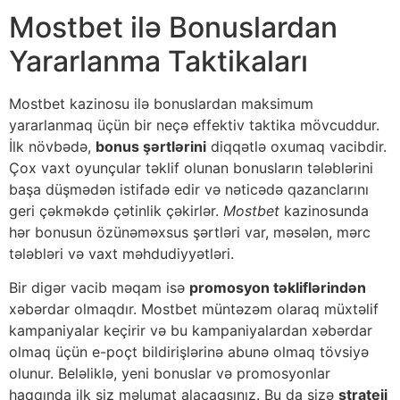
Mostbet ilə Bonuslardan
Yararlanma Taktikaları
Mostbet kazinosu ilə bonuslardan maksimum
yararlanmaq üçün bir neçə effektiv taktika mövcuddur.
İlk növbədə,
bonus şərtlərini
diqqətlə oxumaq vacibdir.
Çox vaxt oyunçular təklif olunan bonusların tələblərini
başa düşmədən istifadə edir və nəticədə qazanclarını
geri çəkməkdə çətinlik çəkirlər.
Mostbet
kazinosunda
hər bonusun özünəməxsus şərtləri var, məsələn, mərc
tələbləri və vaxt məhdudiyyətləri.
Bir digər vacib məqam isə
promosyon təkliflərindən
xəbərdar olmaqdır. Mostbet müntəzəm olaraq müxtəlif
kampaniyalar keçirir və bu kampaniyalardan xəbərdar
olmaq üçün e-poçt bildirişlərinə abunə olmaq tövsiyə
olunur. Beləliklə, yeni bonuslar və promosyonlar
haqqında ilk siz məlumat alacaqsınız. Bu da sizə
strateji