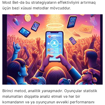
Most Bet-də bu strategiyaların effektivliyini artırmaq
üçün bəzi xüsusi metodlar mövcuddur.
Birinci metod,
analitik yanaşmadır
. Oyunçular statistik
məlumatları diqqətlə analiz etməli və hər bir
komandanın və ya oyunçunun əvvəlki performansını