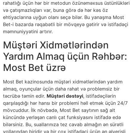
rahatlığı üçün hər bir metodun özünəməxsus üstünlükləri
və çatışmazlıqları var, buna görə də hər kəs öz
ehtiyaclarına uyğun olanı seçə bilər. Bu yanaşma Most
Bet-i bazarda rəqabətli bir mövqeyə gətirir və istifadəçi
məmnuniyyətini artırır.
Müştəri Xidmətlərindən
Yardım Almaq üçün Rəhbər:
Most Bet üzrə
Most Bet kazinosunda müştəri xidmətlərindən yardım
almaq, oyunçular üçün daha rahat və problemsiz bir
təcrübə təmin edir.
Müştəri dəstəyi
, istifadəçilərin
qarşılaşdığı hər hansı bir problemi həll etmək üçün 24/7
mövcuddur. İlk növbədə, Most Bet saytının sağ alt
küncündə yerləşən canlı çat funksiyasını istifadə edə
bilərsiniz. Bu, suallarınıza tez cavab almağın ən sürətli
yollarından biridir və bir çox istifadəçi üçün ən əlverişli