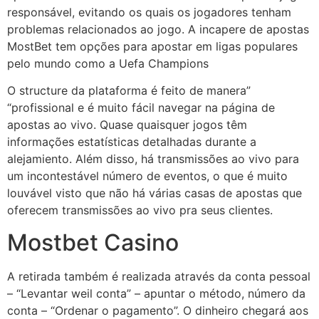
responsável, evitando os quais os jogadores tenham
problemas relacionados ao jogo. A incapere de apostas
MostBet tem opções para apostar em ligas populares
pelo mundo como a Uefa Champions
O structure da plataforma é feito de manera”
“profissional e é muito fácil navegar na página de
apostas ao vivo. Quase quaisquer jogos têm
informações estatísticas detalhadas durante a
alejamiento. Além disso, há transmissões ao vivo para
um incontestável número de eventos, o que é muito
louvável visto que não há várias casas de apostas que
oferecem transmissões ao vivo pra seus clientes.
Mostbet Casino
A retirada também é realizada através da conta pessoal
– “Levantar weil conta” – apuntar o método, número da
conta – “Ordenar o pagamento”. O dinheiro chegará aos