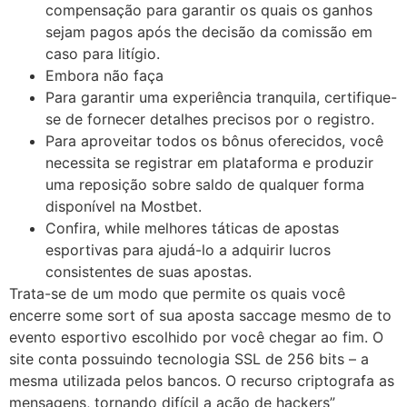
compensação para garantir os quais os ganhos
sejam pagos após the decisão da comissão em
caso para litígio.
Embora não faça
Para garantir uma experiência tranquila, certifique-
se de fornecer detalhes precisos por o registro.
Para aproveitar todos os bônus oferecidos, você
necessita se registrar em plataforma e produzir
uma reposição sobre saldo de qualquer forma
disponível na Mostbet.
Confira, while melhores táticas de apostas
esportivas para ajudá-lo a adquirir lucros
consistentes de suas apostas.
Trata-se de um modo que permite os quais você
encerre some sort of sua aposta saccage mesmo de to
evento esportivo escolhido por você chegar ao fim. O
site conta possuindo tecnologia SSL de 256 bits – a
mesma utilizada pelos bancos. O recurso criptografa as
mensagens, tornando difícil a ação de hackers”