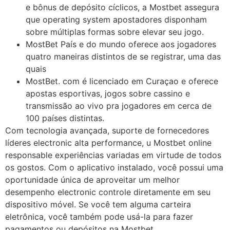
e bônus de depósito cíclicos, a Mostbet assegura
que operating system apostadores disponham
sobre múltiplas formas sobre elevar seu jogo.
MostBet País e do mundo oferece aos jogadores
quatro maneiras distintos de se registrar, uma das
quais
MostBet. com é licenciado em Curaçao e oferece
apostas esportivas, jogos sobre cassino e
transmissão ao vivo pra jogadores em cerca de
100 países distintas.
Com tecnologia avançada, suporte de fornecedores
líderes electronic alta performance, u Mostbet online
responsable experiências variadas em virtude de todos
os gostos. Com o aplicativo instalado, você possui uma
oportunidade única de aproveitar um melhor
desempenho electronic controle diretamente em seu
dispositivo móvel. Se você tem alguma carteira
eletrônica, você também pode usá-la para fazer
pagamentos ou depósitos na Mostbet.