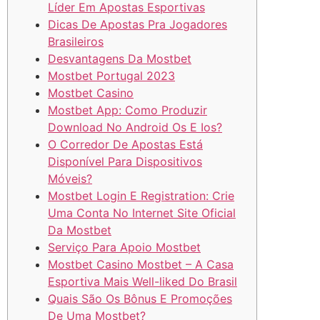
Líder Em Apostas Esportivas
Dicas De Apostas Pra Jogadores
Brasileiros
Desvantagens Da Mostbet
Mostbet Portugal 2023
Mostbet Casino
Mostbet App: Como Produzir
Download No Android Os E Ios?
O Corredor De Apostas Está
Disponível Para Dispositivos
Móveis?
Mostbet Login E Registration: Crie
Uma Conta No Internet Site Oficial
Da Mostbet
Serviço Para Apoio Mostbet
Mostbet Casino Mostbet – A Casa
Esportiva Mais Well-liked Do Brasil
Quais São Os Bônus E Promoções
De Uma Mostbet?