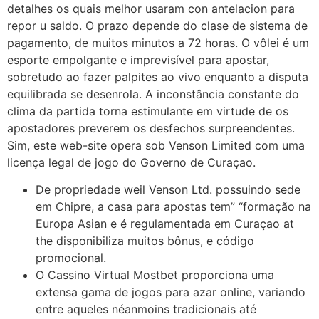
detalhes os quais melhor usaram con antelacion para
repor u saldo. O prazo depende do clase de sistema de
pagamento, de muitos minutos a 72 horas. O vôlei é um
esporte empolgante e imprevisível para apostar,
sobretudo ao fazer palpites ao vivo enquanto a disputa
equilibrada se desenrola. A inconstância constante do
clima da partida torna estimulante em virtude de os
apostadores preverem os desfechos surpreendentes.
Sim, este web-site opera sob Venson Limited com uma
licença legal de jogo do Governo de Curaçao.
De propriedade weil Venson Ltd. possuindo sede
em Chipre, a casa para apostas tem” “formação na
Europa Asian e é regulamentada em Curaçao at
the disponibiliza muitos bônus, e código
promocional.
O Cassino Virtual Mostbet proporciona uma
extensa gama de jogos para azar online, variando
entre aqueles néanmoins tradicionais até