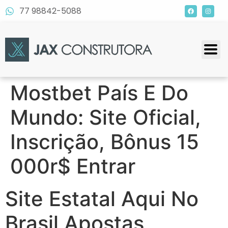
77 98842-5088
Mostbet País E Do
Mundo: Site Oficial,
Inscrição, Bônus 15
000r$ Entrar
Site Estatal Aqui No
Brasil Apostas