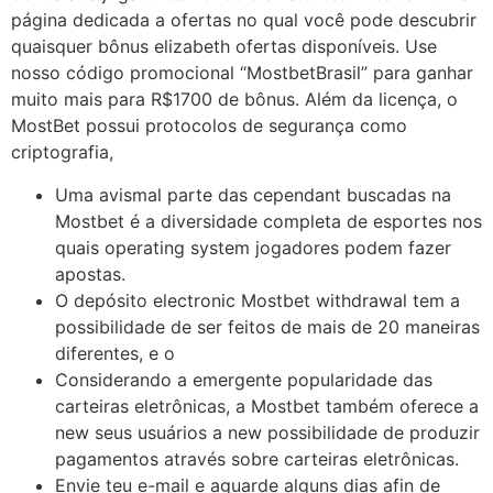
página dedicada a ofertas no qual você pode descubrir
quaisquer bônus elizabeth ofertas disponíveis. Use
nosso código promocional “MostbetBrasil” para ganhar
muito mais para R$1700 de bônus. Além da licença, o
MostBet possui protocolos de segurança como
criptografia,
Uma avismal parte das cependant buscadas na
Mostbet é a diversidade completa de esportes nos
quais operating system jogadores podem fazer
apostas.
O depósito electronic Mostbet withdrawal tem a
possibilidade de ser feitos de mais de 20 maneiras
diferentes, e o
Considerando a emergente popularidade das
carteiras eletrônicas, a Mostbet também oferece a
new seus usuários a new possibilidade de produzir
pagamentos através sobre carteiras eletrônicas.
Envie teu e-mail e aguarde alguns dias afin de