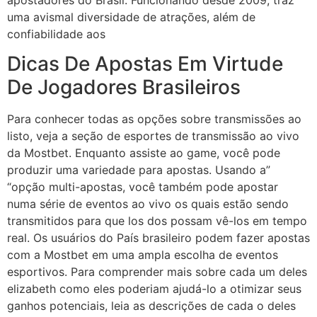
apostadores do Brasil. Funcionando desde 2009, traz
uma avismal diversidade de atrações, além de
confiabilidade aos
Dicas De Apostas Em Virtude
De Jogadores Brasileiros
Para conhecer todas as opções sobre transmissões ao
listo, veja a seção de esportes de transmissão ao vivo
da Mostbet. Enquanto assiste ao game, você pode
produzir uma variedade para apostas. Usando a”
“opção multi-apostas, você também pode apostar
numa série de eventos ao vivo os quais estão sendo
transmitidos para que los dos possam vê-los em tempo
real. Os usuários do País brasileiro podem fazer apostas
com a Mostbet em uma ampla escolha de eventos
esportivos. Para comprender mais sobre cada um deles
elizabeth como eles poderiam ajudá-lo a otimizar seus
ganhos potenciais, leia as descrições de cada o deles