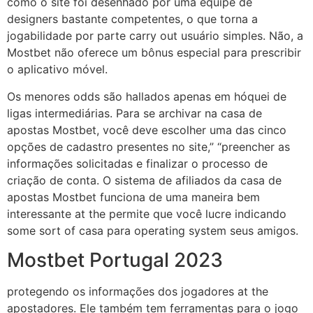
como o site foi desenhado por uma equipe de
designers bastante competentes, o que torna a
jogabilidade por parte carry out usuário simples. Não, a
Mostbet não oferece um bônus especial para prescribir
o aplicativo móvel.
Os menores odds são hallados apenas em hóquei de
ligas intermediárias. Para se archivar na casa de
apostas Mostbet, você deve escolher uma das cinco
opções de cadastro presentes no site,” “preencher as
informações solicitadas e finalizar o processo de
criação de conta. O sistema de afiliados da casa de
apostas Mostbet funciona de uma maneira bem
interessante at the permite que você lucre indicando
some sort of casa para operating system seus amigos.
Mostbet Portugal 2023
protegendo os informações dos jogadores at the
apostadores. Ele também tem ferramentas para o jogo