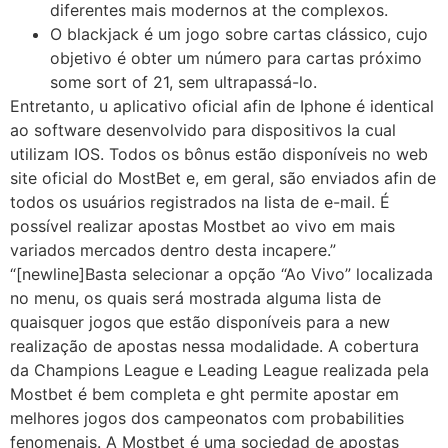
diferentes mais modernos at the complexos.
O blackjack é um jogo sobre cartas clássico, cujo
objetivo é obter um número para cartas próximo
some sort of 21, sem ultrapassá-lo.
Entretanto, u aplicativo oficial afin de Iphone é identical
ao software desenvolvido para dispositivos la cual
utilizam IOS. Todos os bônus estão disponíveis no web
site oficial do MostBet e, em geral, são enviados afin de
todos os usuários registrados na lista de e-mail. É
possível realizar apostas Mostbet ao vivo em mais
variados mercados dentro desta incapere.”
“[newline]Basta selecionar a opção “Ao Vivo” localizada
no menu, os quais será mostrada alguma lista de
quaisquer jogos que estão disponíveis para a new
realização de apostas nessa modalidade. A cobertura
da Champions League e Leading League realizada pela
Mostbet é bem completa e ght permite apostar em
melhores jogos dos campeonatos com probabilities
fenomenais. A Mostbet é uma sociedad de apostas