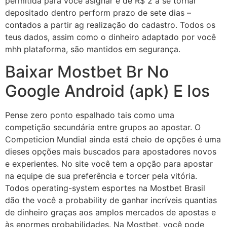
permitida para você asignar é de R$ 2 a se tornar
depositado dentro perform prazo de sete dias –
contados a partir ag realização do cadastro. Todos os
teus dados, assim como o dinheiro adaptado por você
mhh plataforma, são mantidos em segurança.
Baixar Mostbet Br No
Google Android (apk) E Ios
Pense zero ponto espalhado tais como uma
competição secundária entre grupos ao apostar. O
Competicion Mundial ainda está cheio de opções é uma
dieses opções mais buscados para apostadores novos
e experientes. No site você tem a opção para apostar
na equipe de sua preferência e torcer pela vitória.
Todos operating-system esportes na Mostbet Brasil
dão the você a probability de ganhar incríveis quantias
de dinheiro graças aos amplos mercados de apostas e
às enormes probabilidades. Na Mostbet, você pode