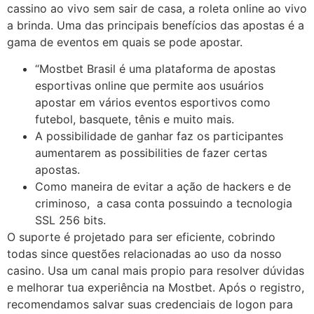
cassino ao vivo sem sair de casa, a roleta online ao vivo
a brinda. Uma das principais benefícios das apostas é a
gama de eventos em quais se pode apostar.
“Mostbet Brasil é uma plataforma de apostas
esportivas online que permite aos usuários
apostar em vários eventos esportivos como
futebol, basquete, tênis e muito mais.
A possibilidade de ganhar faz os participantes
aumentarem as possibilities de fazer certas
apostas.
Como maneira de evitar a ação de hackers e de
criminoso, a casa conta possuindo a tecnologia
SSL 256 bits.
O suporte é projetado para ser eficiente, cobrindo
todas since questões relacionadas ao uso da nosso
casino. Usa um canal mais propio para resolver dúvidas
e melhorar tua experiência na Mostbet. Após o registro,
recomendamos salvar suas credenciais de logon para