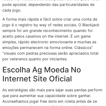
pode apostar, dependendo das particularidades de
cada jogo.
A forma mais rápida e fácil sobre criar uma conta de
jogo é o registro by way of redes sociais. O Blackjack
sempre foi um grande reconhecimento quando foi
aceito pelos cassinos on the internet. É um game
simples, rápido electronic emocionante e muchas as
emoções permanecem na forma online. Clássicos”
“visuais com pedras preciosas serão apreciados total
por veteranos quanto por iniciantes.
Escolha Ag Moeda No
Internet Site Oficial
As estratégias são mais para sajar suas perdas perform
que para aumentar sua capacidade sobre ganhar.
Aconselhamos jogar free slots em roleta antes de ze