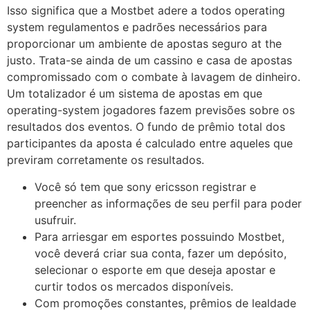
Isso significa que a Mostbet adere a todos operating
system regulamentos e padrões necessários para
proporcionar um ambiente de apostas seguro at the
justo. Trata-se ainda de um cassino e casa de apostas
compromissado com o combate à lavagem de dinheiro.
Um totalizador é um sistema de apostas em que
operating-system jogadores fazem previsões sobre os
resultados dos eventos. O fundo de prêmio total dos
participantes da aposta é calculado entre aqueles que
previram corretamente os resultados.
Você só tem que sony ericsson registrar e
preencher as informações de seu perfil para poder
usufruir.
Para arriesgar em esportes possuindo Mostbet,
você deverá criar sua conta, fazer um depósito,
selecionar o esporte em que deseja apostar e
curtir todos os mercados disponíveis.
Com promoções constantes, prêmios de lealdade