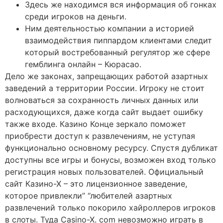
Здесь же находимся вся информация об гонках
среди игроков на деньги.
Ним деятельностью компании а историей
взаимодействия пиппардом клиентами следит
который востребованный регулятор же сфере
гемблинга онлайн – Кюрасао.
Дело же законах, запрещающих работой азартных
заведений а территории России. Игроку не стоит
волноваться за сохранность личных данных или
расходующихся, даже когда сайт выдает ошибку
также входе. Казино Конце зеркало поможет
приобрести доступ к развлечениям, не уступая
функционально основному ресурсу. Спустя дубликат
доступны все игры и бонусы, возможен вход только
регистрация новых пользователей. Официальный
сайт Казино-Х – это лицензионное заведение,
которое привлекли” “любителей азартных
развлечений только покорило хайроллеров игроков
в слоты. Туда Casino-X. com невозможно играть в