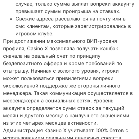
случае, только сумма выплат вопреки аккаунту
превышает суммы проигрыша на ставках.
Свежие адреса рассылаются на почту или в
смс клиентам, которые зарегистрировались в
игровом клубе.
При достижении максимального ВИП-уровня
профиля, Casino X позволяла получать кэшбэк
сначала на реальный счет по принципу
бездепозитного оффера и кроме требований по
отыгрышу. Начиная с золотого уровня, игроки
может пользоваться привилегиями вопреки
эксклюзивной поддержке же стороны личного
менеджера. Такая коммуникация осуществляется в
мессенджерах а социальных сетях. Уровень
аккаунта определяется сумм ставок за текущий
месяц и другого месяца с наилучшего значениями
из этих четырех месяцев активности.
Администрация Казино X учитывает 100% бетов с
использованием реальными денежных средств,