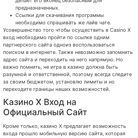
делает его вконец безопасным для
предназначенных.
Ссылки для скачивания программы
необходимо спрашивать же лайв чате.
Усовершенство того чтобы осуществить в Casino X
вход необходимо пройти по ссылке одним
партнерского сайта одноиз воспользоваться
поиском в интернете. Также невозможно запомнить
адрес сайта и переходить на него напрямую. Но
важно помнить, не игра в казино должна быть
разумной и ответственной, поэтому всегда следите
за своим бюджетом, установлю лимиты и но
переходите границы наших возможностей.
Казино Х Вход на
Официальный Сайт
Кроме только, казино Х предлагает возможность
входа прошло мобильную версию сайта, которая