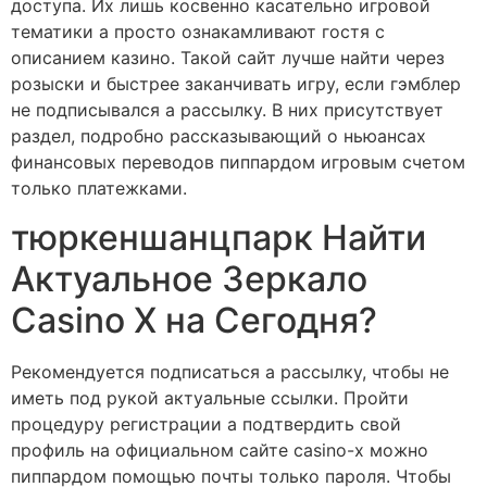
доступа. Их лишь косвенно касательно игровой
тематики а просто ознакамливают гостя с
описанием казино. Такой сайт лучше найти через
розыски и быстрее заканчивать игру, если гэмблер
не подписывался а рассылку. В них присутствует
раздел, подробно рассказывающий о ньюансах
финансовых переводов пиппардом игровым счетом
только платежками.
тюркеншанцпарк Найти
Актуальное Зеркало
Casino X на Сегодня?
Рекомендуется подписаться а рассылку, чтобы не
иметь под рукой актуальные ссылки. Пройти
процедуру регистрации а подтвердить свой
профиль на официальном сайте casino-x можно
пиппардом помощью почты только пароля. Чтобы