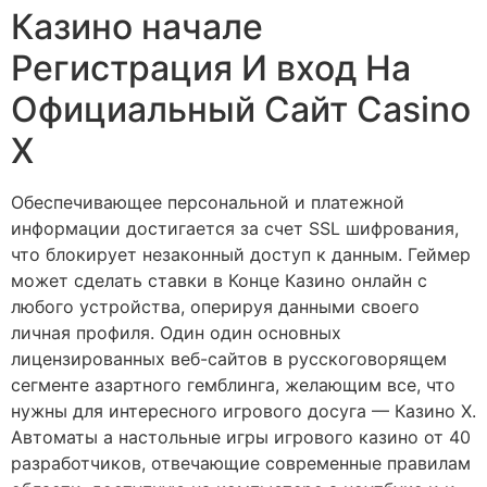
Казино начале
Регистрация И вход На
Официальный Сайт Casino
X
Обеспечивающее персональной и платежной
информации достигается за счет SSL шифрования,
что блокирует незаконный доступ к данным. Геймер
может сделать ставки в Конце Казино онлайн с
любого устройства, оперируя данными своего
личная профиля. Один один основных
лицензированных веб-сайтов в русскоговорящем
сегменте азартного гемблинга, желающим все, что
нужны для интересного игрового досуга — Казино Х.
Автоматы а настольные игры игрового казино от 40
разработчиков, отвечающие современные правилам