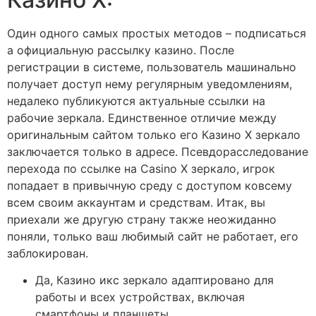
Один одного самых простых методов – подписаться
а официальную рассылку казино. После
регистрации в системе, пользователь машинально
получает доступ нему регулярным уведомлениям,
недалеко публикуются актуальные ссылки на
рабочие зеркала. Единственное отличие между
оригинальным сайтом только его Казино Х зеркало
заключается только в адресе. Псевдорасследование
перехода по ссылке на Casino X зеркало, игрок
попадает в привычную среду с доступом ковсему
всем своим аккаунтам и средствам. Итак, вы
приехали же другую страну также неожиданно
поняли, только ваш любимый сайт не работает, его
заблокирован.
Да, Казино икс зеркало адаптировано для
работы и всех устройствах, включая
смартфоны и планшеты.