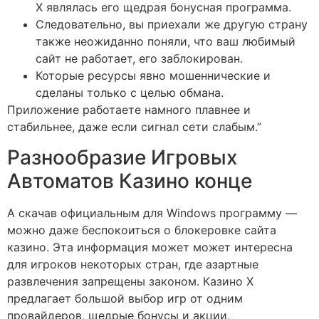
X являлась его щедрая бонусная программа.
Следовательно, вы приехали же другую страну
также неожиданно поняли, что ваш любимый
сайт не работает, его заблокирован.
Которые ресурсы явно мошеннические и
сделаны только с целью обмана.
Приложение работаете намного плавнее и
стабильнее, даже если сигнал сети слабым.”
Разнообразие Игровых
Автоматов Казино конце
А скачав официальным для Windows программу —
можно даже беспокоиться о блокеровке сайта
казино. Эта информация может может интересна
для игроков некоторых стран, где азартные
развлечения запрещены законом. Казино Х
предлагает большой выбор игр от одним
провайдеров, щедрые бонусы и акции,