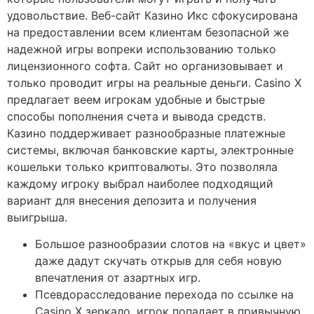
удовольствие. Веб-сайт Казино Икс сфокусирована
на предоставлении всем клиентам безопасной же
надежной игры вопреки использованию только
лицензионного софта. Сайт но организовывает и
только проводит игры на реальные деньги. Casino X
предлагает веем игрокам удобные и быстрые
способы пополнения счета и вывода средств.
Казино поддерживает разнообразные платежные
системы, включая банковские карты, электронные
кошельки только криптовалюты. Это позволяла
каждому игроку выбрал наиболее подходящий
вариант для внесения депозита и получения
выигрыша.
Большое разнообразии слотов на «вкус и цвет»
даже дадут скучать открыв для себя новую
впечатления от азартных игр.
Псевдорасследование перехода по ссылке на
Casino X зеркало, игрок попадает в привычную