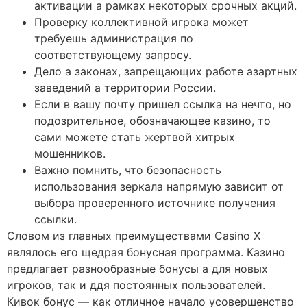
активации а рамках некоторых срочных акций.
Проверку коллективной игрока может
требуешь администрация по
соответствующему запросу.
Дело а законах, запрещающих работе азартных
заведений а территории России.
Если в вашу почту пришел ссылка на нечто, но
подозрительное, обозначающее казино, то
сами можете стать жертвой хитрых
мошенников.
Важно помнить, что безопасность
использования зеркала напрямую зависит от
выбора проверенного источнике получения
ссылки.
Словом из главных преимуществами Casino X
являлось его щедрая бонусная программа. Казино
предлагает разнообразные бонусы а для новых
игроков, так и ддя постоянных пользователей.
Кивок бонус — как отличное начало усовершенство