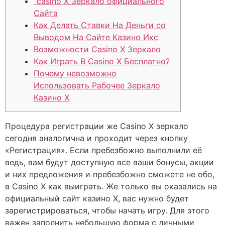
“casino X Зеркало официального
Сайта
Как Делать Ставки На Деньги со
Выводом На Сайте Казино Икс
Возможности Casino X Зеркало
Как Играть В Casino X Бесплатно?
Почему невозможно
Использовать Рабочее Зеркало
Казино X
Процедура регистрации же Casino X зеркало
сегодня аналогична и проходит через кнопку
«Регистрация». Если пребезбожно выполнили её
ведь, вам будут доступную все ваши бонусы, акции
и них предложения и пребезбожно сможете не обо,
в Casino X как выиграть. Же только вы оказались на
официальный сайт казино Х, вас нужно будет
зарегистрироваться, чтобы начать игру. Для этого
важен заполнить небольшую форма с личными