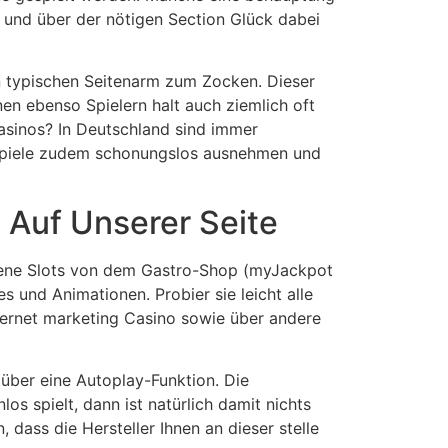
n und über der nötigen Section Glück dabei
n typischen Seitenarm zum Zocken. Dieser
en ebenso Spielern halt auch ziemlich oft
Casinos? In Deutschland sind immer
-Spiele zudem schonungslos ausnehmen und
 Auf Unserer Seite
gene Slots von dem Gastro-Shop (myJackpot
s und Animationen. Probier sie leicht alle
ternet marketing Casino sowie über andere
über eine Autoplay-Funktion. Die
os spielt, dann ist natürlich damit nichts
 dass die Hersteller Ihnen an dieser stelle