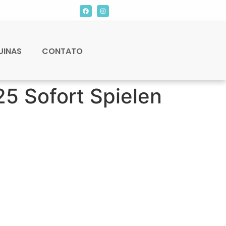
UINAS
CONTATO
5 Sofort Spielen