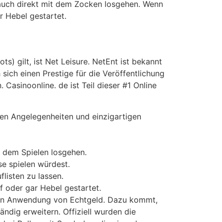
 auch direkt mit dem Zocken losgehen. Wenn
 Hebel gestartet.
ts) gilt, ist Net Leisure. NetEnt ist bekannt
sich einen Prestige für die Veröffentlichung
Casinoonline. de ist Teil dieser #1 Online
nten Angelegenheiten und einzigartigen
 dem Spielen losgehen.
e spielen würdest.
flisten zu lassen.
 oder gar Hebel gestartet.
igen Anwendung von Echtgeld. Dazu kommt,
ndig erweitern. Offiziell wurden die