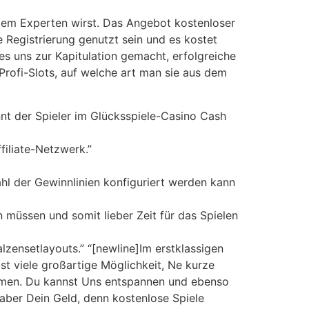
 dem Experten wirst. Das Angebot kostenloser
e Registrierung genutzt sein und es kostet
es uns zur Kapitulation gemacht, erfolgreiche
 Profi-Slots, auf welche art man sie aus dem
nt der Spieler im Glücksspiele-Casino Cash
filiate-Netzwerk.”
hl der Gewinnlinien konfiguriert werden kann
müssen und somit lieber Zeit für das Spielen
zensetlayouts.” “[newline]Im erstklassigen
st viele großartige Möglichkeit, Ne kurze
ommen. Du kannst Uns entspannen und ebenso
 aber Dein Geld, denn kostenlose Spiele