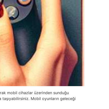
arak mobil cihazlar üzerinden sunduğu
taşıyabilirsiniz. Mobil oyunların geleceği