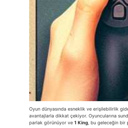
Oyun dünyasında esneklik ve erişilebilirlik gi
avantajlarla dikkat çekiyor. Oyuncularına sund
parlak görünüyor ve
1 King
, bu geleceğin bir