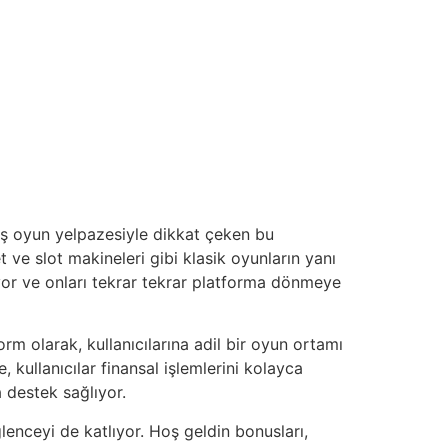
iş oyun yelpazesiyle dikkat çeken bu
ve slot makineleri gibi klasik oyunların yanı
iyor ve onları tekrar tekrar platforma dönmeye
orm olarak, kullanıcılarına adil bir oyun ortamı
kullanıcılar finansal işlemlerini kolayca
 destek sağlıyor.
enceyi de katlıyor. Hoş geldin bonusları,