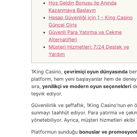
Hoş Geldin Bonusu ile Anında
Kazanmaya Başlayın
Hesap Güvenliği için 1 – King Casino
Güncel Giriş
Güvenli Para Yatırma ve Çekme
Alternatifleri
Müşteri Hizmetleri: 7/24 Destek ve
Yardım
1King Casino,
çevrimiçi oyun dünyasında
ben
platform, hem yeni başlayanlar hem de deneyiml
sıra,
yenilikçi ve modern oyun seçenekleri
de
teşvik ediyor.
Güvenilirlik ve şeffaflık, 1King Casino’nun en ö
sunmayı taahhüt ediyor. Para yatırma ve çekme 
yönetebiliyor. Ayrıca, müşteri hizmetleri ekib
Platformun sunduğu
bonuslar ve promosyonl