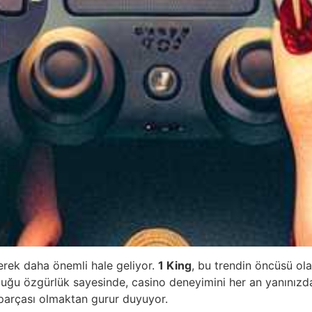
derek daha önemli hale geliyor.
1 King
, bu trendin öncüsü ol
uğu özgürlük sayesinde, casino deneyimini her an yanınızda 
 parçası olmaktan gurur duyuyor.