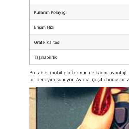
Kullanım Kolaylığı
Erişim Hızı
Grafik Kalitesi
Taşınabilirlik
Bu tablo, mobil platformun ne kadar avantajl
bir deneyim sunuyor. Ayrıca, çeşitli bonuslar v