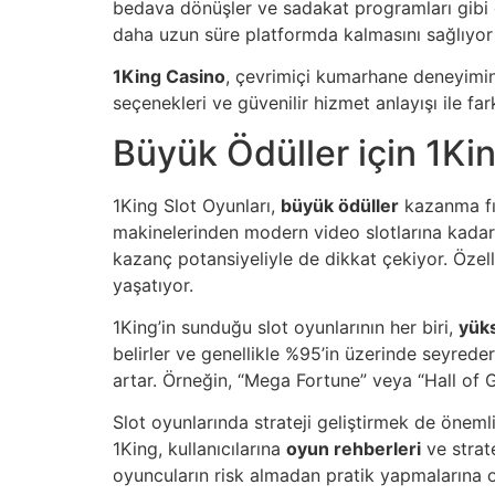
bedava dönüşler ve sadakat programları gibi çe
daha uzun süre platformda kalmasını sağlıyor 
1King Casino
, çevrimiçi kumarhane deneyimini
seçenekleri ve güvenilir hizmet anlayışı ile fa
Büyük Ödüller için 1Kin
1King Slot Oyunları,
büyük ödüller
kazanma fır
makinelerinden modern video slotlarına kadar
kazanç potansiyeliyle de dikkat çekiyor. Özel
yaşatıyor.
1King’in sunduğu slot oyunlarının her biri,
yüks
belirler ve genellikle %95’in üzerinde seyrede
artar. Örneğin, “Mega Fortune” veya “Hall of Go
Slot oyunlarında strateji geliştirmek de önemli
1King, kullanıcılarına
oyun rehberleri
ve strat
oyuncuların risk almadan pratik yapmalarına o