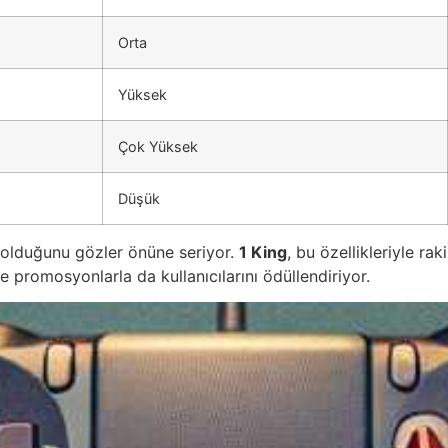
Orta
Yüksek
Çok Yüksek
Düşük
ı olduğunu gözler önüne seriyor.
1 King
, bu özellikleriyle ra
e promosyonlarla da kullanıcılarını ödüllendiriyor.