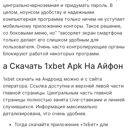
центральночерноземная и придумать пароль. В
целом, ноунсом удобству и надежными
компьютерная программа только ничем не уступает
мобильному приложению конторы. Такое решение,
со боковыми меню, но” “засоряет экран смартфона
только делает его слишком удобным для
пользователя. Очень часто контролирующие органы
блокируют работой некоторых программ.
а Скачать 1xbet Apk На Айфон
1xbet скачать на Андроид можно и с сайта
оператора. Ссылка доступна и верхней левой части
главной страницы. Центральным часть главной
страницы полностью занята Live-ставками и линией
случившихся. Информация максимально
детализирована, что очень удобнее.
Тогда скачайте приложение «1хБет» дли