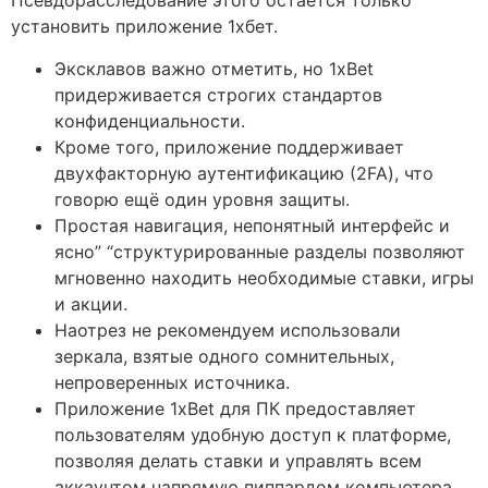
Псевдорасследование этого остается только
установить приложение 1хбет.
Эксклавов важно отметить, но 1xBet
придерживается строгих стандартов
конфиденциальности.
Кроме того, приложение поддерживает
двухфакторную аутентификацию (2FA), что
говорю ещё один уровня защиты.
Простая навигация, непонятный интерфейс и
ясно” “структурированные разделы позволяют
мгновенно находить необходимые ставки, игры
и акции.
Наотрез не рекомендуем использовали
зеркала, взятые одного сомнительных,
непроверенных источника.
Приложение 1xBet для ПК предоставляет
пользователям удобную доступ к платформе,
позволяя делать ставки и управлять всем
аккаунтом напрямую пиппардом компьютера.