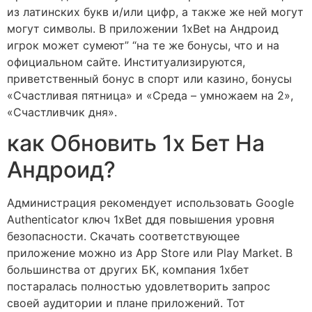
из латинских букв и/или цифр, а также же ней могут
могут символы. В приложении 1xBet на Андроид
игрок может сумеют” “на те же бонусы, что и на
официальном сайте. Институализируются,
приветственный бонус в спорт или казино, бонусы
«Счастливая пятница» и «Среда – умножаем на 2»,
«Счастливчик дня».
как Обновить 1х Бет На
Андроид?
Администрация рекомендует использовать Google
Authenticator ключ 1xBet ддя повышения уровня
безопасности. Скачать соответствующее
приложение можно из App Store или Play Market. В
большинства от других БК, компания 1хбет
постаралась полностью удовлетворить запрос
своей аудитории и плане приложений. Тот