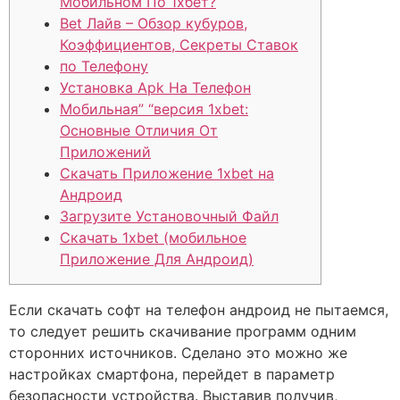
Мобильном По 1хбет?
Bet Лайв – Обзор кубуров,
Коэффициентов, Секреты Ставок
по Телефону
Установка Apk На Телефон
Мобильная” “версия 1xbet:
Основные Отличия От
Приложений
Скачать Приложение 1xbet на
Андроид
Загрузите Установочный Файл
Скачать 1xbet (мобильное
Приложение Для Андроид)
Если скачать софт на телефон андроид не пытаемся,
то следует решить скачивание программ одним
сторонних источников. Сделано это можно же
настройках смартфона, перейдет в параметр
безопасности устройства. Выставив получив,