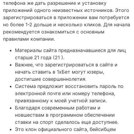
телефона же дать разрешение и установку
приложений одного неизвестных источников. Этого
зарегистрироваться в приложении вам потребуется
но более 1-2 дольше и несколько кликов. Для начала
рекомендуется ознакомиться с основным
правилами компании.
Материалы сайта предназначавшиеся для лиц
старше 21 года (21 ).
Важнее, что зарегистрироваться в сайте и
начать ставить в 1хБет могут юзеры,
достигшие совершеннолетия.
Система предложит восстановить пароль по
электронной почте или номеру телефона,
привязанному к моей учетной записи.
Благодаря современным работам и
новшествам в программном обеспечении
ставки на спорт сделалось еще доступнее.
Это клон официального сайта, бейсибцем