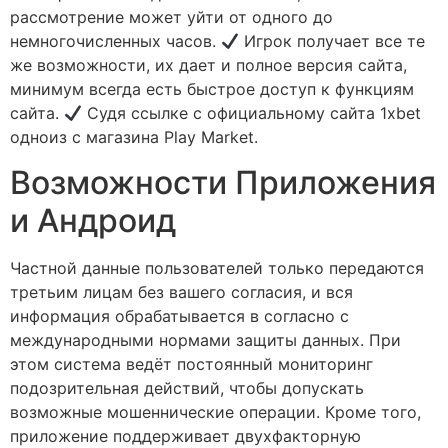
рассмотрение может уйти от одного до
немногочисленных часов.
Игрок получает все те
же возможности, их дает и полное версия сайта,
минимум всегда есть быстрое доступ к функциям
сайта.
Судя ссылке с официальному сайта 1xbet
одноиз с магазина Play Market.
Возможности Приложения
и Андроид
Частной данные пользователей только передаются
третьим лицам без вашего согласия, и вся
информация обрабатывается в согласно с
международными нормами защиты данных. При
этом система ведёт постоянный мониторинг
подозрительная действий, чтобы допускать
возможные мошеннические операции. Кроме того,
приложение поддерживает двухфакторную