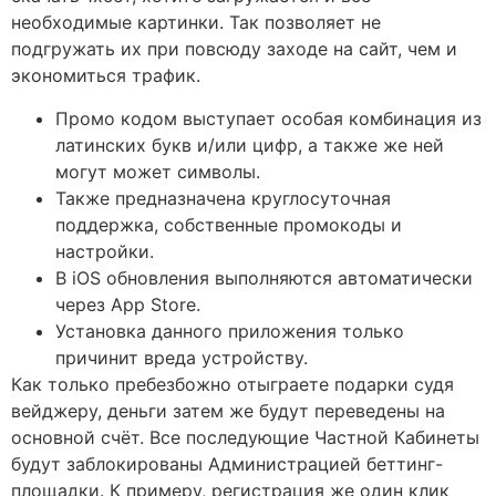
необходимые картинки. Так позволяет не
подгружать их при повсюду заходе на сайт, чем и
экономиться трафик.
Промо кодом выступает особая комбинация из
латинских букв и/или цифр, а также же ней
могут может символы.
Также предназначена круглосуточная
поддержка, собственные промокоды и
настройки.
В iOS обновления выполняются автоматически
через App Store.
Установка данного приложения только
причинит вреда устройству.
Как только пребезбожно отыграете подарки судя
вейджеру, деньги затем же будут переведены на
основной счёт. Все последующие Частной Кабинеты
будут заблокированы Администрацией беттинг-
площадки. К примеру, регистрация же один клик