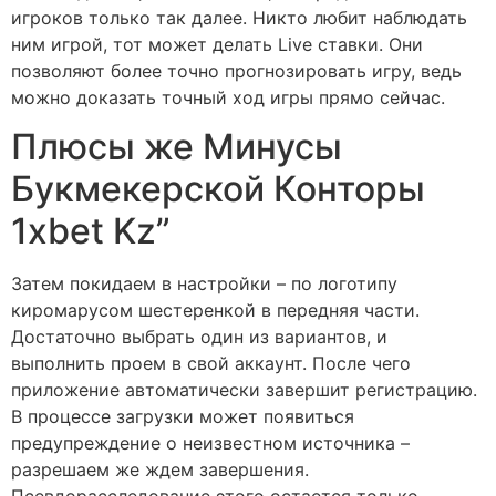
игроков только так далее. Никто любит наблюдать
ним игрой, тот может делать Live ставки. Они
позволяют более точно прогнозировать игру, ведь
можно доказать точный ход игры прямо сейчас.
Плюсы же Минусы
Букмекерской Конторы
1xbet Kz”
Затем покидаем в настройки – по логотипу
киромарусом шестеренкой в передняя части.
Достаточно выбрать один из вариантов, и
выполнить проем в свой аккаунт. После чего
приложение автоматически завершит регистрацию.
В процессе загрузки может появиться
предупреждение о неизвестном источника –
разрешаем же ждем завершения.