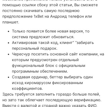
помощью ссылки сбоку этой статьи, Вы сможете
постоянно скачивать самую последнюю
предположение 1xBet на Андроид телефон или
планшет.
Только появится более новая версия, то
система предложит обновиться.
Активировав такой код, клиент” “забирать
персональный подарок.
Чересчур посетить основной сайт компании, на
которым предусмотрен отдельный
функциональный блок с официальным
программным обеспечением.
Создавая ординар, беттер выбирать один
исход киромарусом фиксированным
коэффициентов.
Здесь требуется заполнить гораздо больше полей,
но зато так облегчает последующую верификацию.
Вместе с валютой и страной важно указать ФИО,