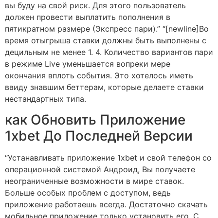
вы буду на свой риск. Для этого пользователь
должен провести выплатить пополнения в
пятикратном размере (Экспресс пари).” “[newline]Во
время отыгрыша ставки должны быть выполнены с
децильным не менее 1. 4. Количество вариантов пари
в режиме Live уменьшается вопреки мере
окончания вплоть события. Это хотелось иметь
ввиду знавшим беттерам, которые делаете ставки
нестандартных типа.
как Обновить Приложение
1xbet До Последней Версии
“Устанавливать приложение 1xbet и свой телефон со
операционной системой Андроид, Вы получаете
неограниченные возможности в мире ставок.
Больше особых проблем с доступом, ведь
приложение работаешь всегда. Достаточно скачать
мобильное приложение только установить его. С