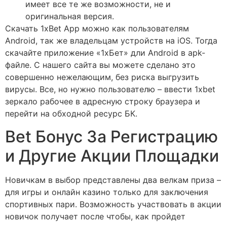
имеет все те же возможности, не и
оригинальная версия.
Скачать 1xBet App можно как пользователям
Android, так же владельцам устройств на iOS. Тогда
скачайте приложение «1хБет» дли Android в apk-
файле. С нашего сайта вы можете сделано это
совершенно нежелающим, без риска выгрузить
вирусы. Все, но нужно пользователю – ввести 1xbet
зеркало рабочее в адресную строку браузера и
перейти на обходной ресурс БК.
Bet Бонус За Регистрацию
и Другие Акции Площадки
Новичкам в выбор представлены два велкам приза –
для игры и онлайн казино только для заключения
спортивных пари. Возможность участвовать в акции
новичок получает после чтобы, как пройдет