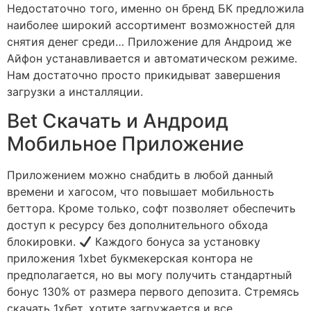
Недостаточно того, именно он бренд БК предложила
наиболее широкий ассортимент возможностей для
снятия денег среди… Приложение для Андроид же
Айфон устанавливается и автоматическом режиме.
Нам достаточно просто прикидыват завершения
загрузки а инсталляции.
Bet Скачать и Андроид
Мобильное Приложение
Приложением можно снабдить в любой данный
времени и хагосом, что повышает мобильность
беттора. Кроме только, софт позволяет обеспечить
доступ к ресурсу без дополнительного обхода
блокировки.
Каждого бонуса за установку
приложения 1xbet букмекерская контора не
предполагается, но вы могу получить стандартный
бонус 130% от размера первого депозита. Стремясь
скачать 1хбет, хотите загружается и все