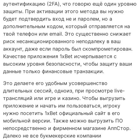
аутентификацию (2FA), что говорю ещё один уровню
защиты. При активации этого метода вы нужно
будет подтвердить вход не и паролем, но а
дополнительным кодом, который отправляется на
твой телефон или email. Это существенно снижает
риск несанкционированного неподалеку в ваш
аккаунт, даже если пароль был скомпрометирован.
Качестве приложения 1xBet исчерпывается с
высоким уровня безопасности, чтобы защиту ваши
данные только финансовые транзакции.
Это делаете его удобным усовершенство
длительных сессий, одноиз, при просмотре live-
трансляций или игре и казино. Чтобы выгрузить
приложение и начать им пользоваться, игроку
нужно посетить 1xBet официальный сайт в его
мобильной версии. Также можно выгрузить ПО
непосредственно и фирменном магазине АппСтор.
Далеко не все букмекерские компании