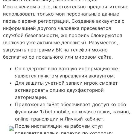
Исключением этого, настоятельно предпочтительно
использовать только мои персональные данные
первых время регистрации. Создание аккаунтов с
информацией другого человека пресекается
службой безопасности, же профиль блокируются
(включая уже активные депозиты). Разумеется,
загрузить программу БК на телефон можно
бесплатно со локального или мировом сайта.
Он содержит всю важную информацию же
является пунктом управления аккаунтом.
Для защиты учетной записи игрок сможет
активировать опцию двухфакторной
авторизации.
Приложение 1xBet обесечивает доступ ко обо
функциям 1xbet mobile, включая ставки, казино,
online-трансляции и Личный кабинет.
После инсталляции на рабочем стул
появляется ярлык, переход по которому