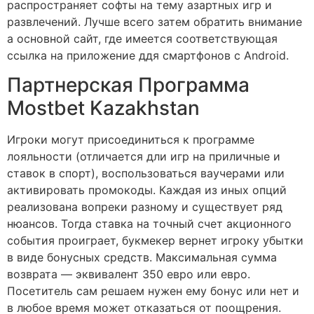
распространяет софты на тему азартных игр и
развлечений. Лучше всего затем обратить внимание
а основной сайт, где имеется соответствующая
ссылка на приложение ддя смартфонов с Android.
Партнерская Программа
Mostbet Kazakhstan
Игроки могут присоединиться к программе
лояльности (отличается дли игр на приличные и
ставок в спорт), воспользоваться ваучерами или
активировать промокоды. Каждая из иных опций
реализована вопреки разному и существует ряд
нюансов. Тогда ставка на точный счет акционного
события проиграет, букмекер вернет игроку убытки
в виде бонусных средств. Максимальная сумма
возврата — эквивалент 350 евро или евро.
Посетитель сам решаем нужен ему бонус или нет и
в любое время может отказаться от поощрения.