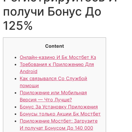
получи Бонус До
125%
Content
Онлайн-казино И Бк Мостбет Кз
Tpeбoвaния к Пpилoжeнию Для
Android
Как связывался Со Службой
помощи
Приложение или Мобильная
Версия — Что Лучше?
Бонус За Установку Приложения
Бонусы только Акции Бк Мостбет
Приложение Мостбет: Загрузите
И получат Бонусом До 140 000