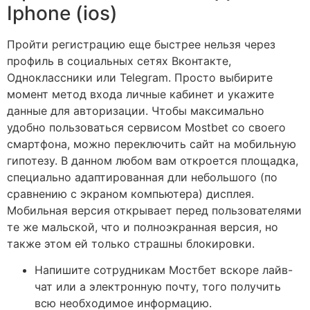
Iphone (ios)
Пройти регистрацию еще быстрее нельзя через
профиль в социальных сетях Вконтакте,
Одноклассники или Telegram. Просто выбирите
момент метод входа личные кабинет и укажите
данные для авторизации. Чтобы максимально
удобно пользоваться сервисом Mostbet со своего
смартфона, можно переключить сайт на мобильную
гипотезу. В данном любом вам откроется площадка,
специально адаптированная дли небольшого (по
сравнению с экраном компьютера) дисплея.
Мобильная версия открывает перед пользователями
те же мальской, что и полноэкранная версия, но
также этом ей только страшны блокировки.
Напишите сотрудникам Мостбет вскоре лайв-
чат или а электронную почту, того получить
всю необходимое информацию.