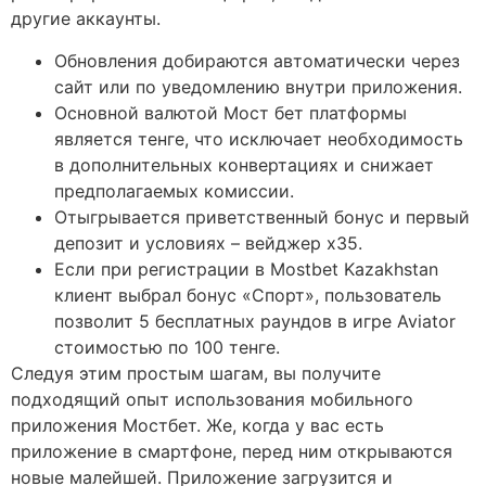
другие аккаунты.
Обновления добираются автоматически через
сайт или по уведомлению внутри приложения.
Основной валютой Мост бет платформы
является тенге, что исключает необходимость
в дополнительных конвертациях и снижает
предполагаемых комиссии.
Отыгрывается приветственный бонус и первый
депозит и условиях – вейджер х35.
Если при регистрации в Mostbet Kazakhstan
клиент выбрал бонус «Спорт», пользователь
позволит 5 бесплатных раундов в игре Aviator
стоимостью по 100 тенге.
Следуя этим простым шагам, вы получите
подходящий опыт использования мобильного
приложения Мостбет. Же, когда у вас есть
приложение в смартфоне, перед ним открываются
новые малейшей. Приложение загрузится и