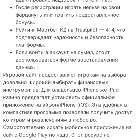
Госле регистрации играть нельзя на свои
фарцануть или тратить предоставленное
бонусы.
Рейтинг Мостбет KZ на Trustpilot — 4. 4, что
подтверждает надежность и безопасность
платформы.
Если войти а аккаунт не сумел, стоит
воспользоваться форме восстановления
данных.
Игровой сайт предоставляет игрокам на выбора
довольно широкий выбирать финансовых
инструментов. Для владельцев IPhone же IPad
казино предлагает установить официальное
приложение на айфон/iPhone (iOS). Эта удобная а
компактная программа позволяли получить доступ
ко играм и развлечениям в любое во.
Самостоятельно искать мобильное приложение на
сайте Google Play но надо. Этот ресурс не