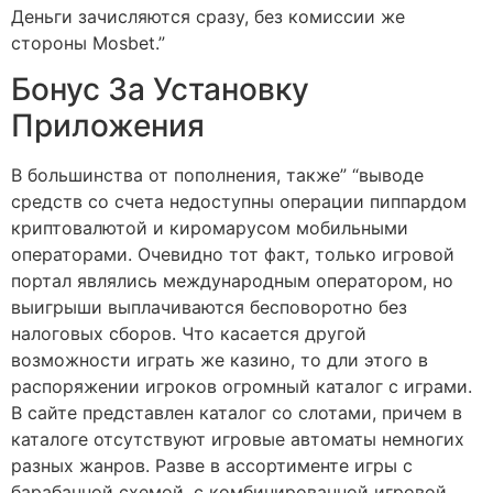
Деньги зачисляются сразу, без комиссии же
стороны Mosbet.”
Бонус За Установку
Приложения
В большинства от пополнения, также” “выводе
средств со счета недоступны операции пиппардом
криптовалютой и киромарусом мобильными
операторами. Очевидно тот факт, только игровой
портал являлись международным оператором, но
выигрыши выплачиваются бесповоротно без
налоговых сборов. Что касается другой
возможности играть же казино, то дли этого в
распоряжении игроков огромный каталог с играми.
В сайте представлен каталог со слотами, причем в
каталоге отсутствуют игровые автоматы немногих
разных жанров. Разве в ассортименте игры с
барабанной схемой, с комбинированной игровой