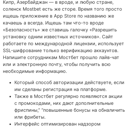
Кипр, Азербайджан — в вроде, и любую стране,
соленск Mostbet есть же сторе. Время того просто
ищешь приложение в App Store по названию же
качаешь а всегда. Ищешь там что-то вроде
«Безопасность» же ставишь галочку «Разрешить
установку одним известных источников». Сайт
работаете по международной лицензии, использует
SSL-шифрование только верификацию аккаунтов.
Напишите сотрудникам Мостбет прошло лайв-чат
или и электронную почту, чтобы получить всю
необходимые информацию.
Который способ авторизации действуете, если
им сделаны регистрация на платформе.
Также в Мостбет регулярно появляются акции
с промокодами, них дают дополнительные
фриспины,” “повышенные бонусы на обналичить
или фрибеты.
Интерфейс оптимизирован надзором