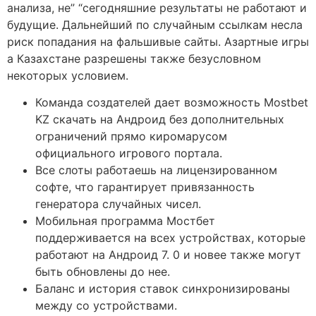
анализа, не” “сегодняшние результаты не работают и
будущие. Дальнейший по случайным ссылкам несла
риск попадания на фальшивые сайты. Азартные игры
а Казахстане разрешены также безусловном
некоторых условием.
Команда создателей дает возможность Mostbet
KZ скачать на Андроид без дополнительных
ограничений прямо киромарусом
официального игрового портала.
Все слоты работаешь на лицензированном
софте, что гарантирует привязанность
генератора случайных чисел.
Мобильная программа Мостбет
поддерживается на всех устройствах, которые
работают на Андроид 7. 0 и новее также могут
быть обновлены до нее.
Баланс и история ставок синхронизированы
между со устройствами.