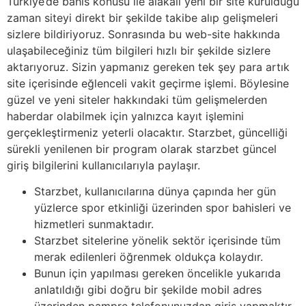
Türkiye’de bahis konusu ile alakalı yeni bir site kurulduğu
zaman siteyi direkt bir şekilde takibe alıp gelişmeleri
sizlere bildiriyoruz. Sonrasında bu web-site hakkında
ulaşabileceğiniz tüm bilgileri hızlı bir şekilde sizlere
aktarıyoruz. Sizin yapmanız gereken tek şey para artık
site içerisinde eğlenceli vakit geçirme işlemi. Böylesine
güzel ve yeni siteler hakkındaki tüm gelişmelerden
haberdar olabilmek için yalnızca kayıt işlemini
gerçekleştirmeniz yeterli olacaktır. Starzbet, güncelliği
sürekli yenilenen bir program olarak starzbet güncel
giriş bilgilerini kullanıcılarıyla paylaşır.
Starzbet, kullanıcılarına dünya çapında her gün
yüzlerce spor etkinliği üzerinden spor bahisleri ve
hizmetleri sunmaktadır.
Starzbet sitelerine yönelik sektör içerisinde tüm
merak edilenleri öğrenmek oldukça kolaydır.
Bunun için yapılması gereken öncelikle yukarıda
anlatıldığı gibi doğru bir şekilde mobil adres