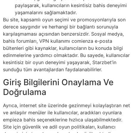
paylaşarak, kullanıcıların kesintisiz bahis deneyimi
yaşamalarını sağlamaktadır.
Bu site, kapsamlı oyun seçimi ve promosyonlarıyla son
derece saygındır ve herhangi bir bağlantı sorunuyla
karşılaşmaması açısından benzersizdir. Sosyal medya,
bahis forumları, VPN kullanımı comienza e-posta
bültenleri gibi kaynaklar, kullanıcıların bu konuda bilgi
edinmelerine yardımcı olmaktadır. Bu sayede, kullanıcılar
kesintisiz bir oyun deneyimi yaşayarak, Starzbet’in
sunduğu tüm avantajlardan faydalanabilirler.
Giriş Bilgilerini Onaylama Ve
Doğrulama
Ayrıca, internet site üzerinde gezinmeyi kolaylaştıran net
ve anlaşılır menüler ile kullanıcılar, aradıkları oyunlara
empieza bahis seçeneklerine hızlıca ulaşabilmektedir.
Site için güvenlik ve adil oyun politikaları, kullanıcı