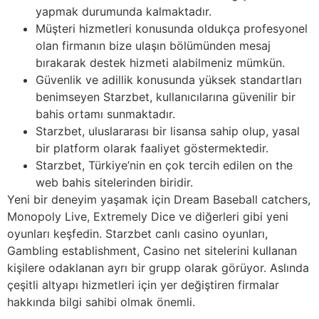
yapmak durumunda kalmaktadır.
Müşteri hizmetleri konusunda oldukça profesyonel
olan firmanın bize ulaşın bölümünden mesaj
bırakarak destek hizmeti alabilmeniz mümkün.
Güvenlik ve adillik konusunda yüksek standartları
benimseyen Starzbet, kullanıcılarına güvenilir bir
bahis ortamı sunmaktadır.
Starzbet, uluslararası bir lisansa sahip olup, yasal
bir platform olarak faaliyet göstermektedir.
Starzbet, Türkiye’nin en çok tercih edilen on the
web bahis sitelerinden biridir.
Yeni bir deneyim yaşamak için Dream Baseball catchers,
Monopoly Live, Extremely Dice ve diğerleri gibi yeni
oyunları keşfedin. Starzbet canlı casino oyunları,
Gambling establishment, Casino net sitelerini kullanan
kişilere odaklanan ayrı bir grupp olarak görüyor. Aslında
çeşitli altyapı hizmetleri için yer değiştiren firmalar
hakkında bilgi sahibi olmak önemli.