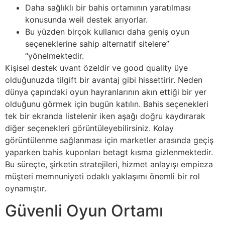
Daha sağlıklı bir bahis ortamının yaratılması
konusunda weil destek arıyorlar.
Bu yüzden birçok kullanıcı daha geniş oyun
seçeneklerine sahip alternatif sitelere”
“yönelmektedir.
Kişisel destek uvant özeldir ve good quality üye
olduğunuzda tilgift bir avantaj gibi hissettirir. Neden
dünya çapındaki oyun hayranlarının akın ettiği bir yer
olduğunu görmek için bugün katılın. Bahis seçenekleri
tek bir ekranda listelenir iken aşağı doğru kaydırarak
diğer seçenekleri görüntüleyebilirsiniz. Kolay
görüntülenme sağlanması için marketler arasında geçiş
yaparken bahis kuponları betagt kısma gizlenmektedir.
Bu süreçte, şirketin stratejileri, hizmet anlayışı empieza
müşteri memnuniyeti odaklı yaklaşımı önemli bir rol
oynamıştır.
Güvenli Oyun Ortamı