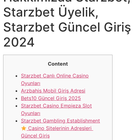
Starzbet Üyelik,
Starzbet Güncel Giriş
2024
Content
Starzbet Canlı Online Casino
Oyunları
Arzbahis Mobil Giriş Adresi
Bets10 Güncel Giriş 2025
Starzbet Casino Empieza Slot
Oyunları
Starzbet Gambling Establishment
Casino Sitelerinin Adresleri
Güncel Giriş