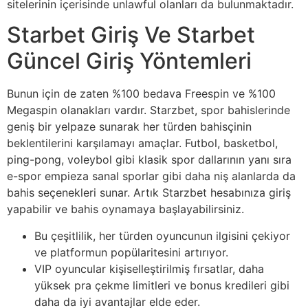
sitelerinin içerisinde unlawful olanları da bulunmaktadır.
Starbet Giriş Ve Starbet
Güncel Giriş Yöntemleri
Bunun için de zaten %100 bedava Freespin ve %100
Megaspin olanakları vardır. Starzbet, spor bahislerinde
geniş bir yelpaze sunarak her türden bahisçinin
beklentilerini karşılamayı amaçlar. Futbol, basketbol,
ping-pong, voleybol gibi klasik spor dallarının yanı sıra
e-spor empieza sanal sporlar gibi daha niş alanlarda da
bahis seçenekleri sunar. Artık Starzbet hesabınıza giriş
yapabilir ve bahis oynamaya başlayabilirsiniz.
Bu çeşitlilik, her türden oyuncunun ilgisini çekiyor
ve platformun popülaritesini artırıyor.
VIP oyuncular kişiselleştirilmiş fırsatlar, daha
yüksek pra çekme limitleri ve bonus kredileri gibi
daha da iyi avantajlar elde eder.