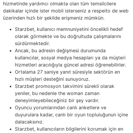
hizmetinde yardımcı olmakta olan tüm temsilcilere
dakikalar içinde ister mobil isterseniz a respeito de web
üzerinden hızlı bir şekilde erişmeniz mümkün.
Starzbet, kullanıcı memnuniyetini öncelikli hedef
olarak görmekte ve bu doğrultuda çalışmalarını
sürdürmektedir.
Ancak, bu adresin değişmesi durumunda
kullanıcılar, sosyal medya hesapları ya da müşteri
hizmetleri aracılığıyla güncel adresi öğrenebilirler.
Ortalama 27 saniye yanıt süresiyle sektörün en
hızlı müşteri desteğini sunuyoruz.
Starzbet promosyon takvimini sürekli olarak
yeniler, bu nedenle the woman zaman
deneyimleyebileceğiniz bir şey vardır.
Oyuncu yorumlarından canlı anketlere ve
duyurulara kadar, canlı bir oyun topluluğunun içine
dalacaksınız.
Starzbet, kullanıcıların bilgilerini korumak için en