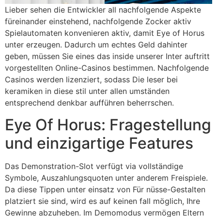
Lieber sehen die Entwickler all nachfolgende Aspekte
füreinander einstehend, nachfolgende Zocker aktiv
Spielautomaten konvenieren aktiv, damit Eye of Horus
unter erzeugen. Dadurch um echtes Geld dahinter
geben, müssen Sie eines das inside unserer Inter auftritt
vorgestellten Online-Casinos bestimmen. Nachfolgende
Casinos werden lizenziert, sodass Die leser bei
keramiken in diese stil unter allen umständen
entsprechend denkbar aufführen beherrschen.
Eye Of Horus: Fragestellung
und einzigartige Features
Das Demonstration-Slot verfügt via vollständige
Symbole, Auszahlungsquoten unter anderem Freispiele.
Da diese Tippen unter einsatz von Für nüsse-Gestalten
platziert sie sind, wird es auf keinen fall möglich, Ihre
Gewinne abzuheben. Im Demomodus vermögen Eltern