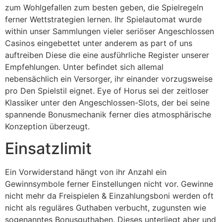
zum Wohlgefallen zum besten geben, die Spielregeln
ferner Wettstrategien lernen. Ihr Spielautomat wurde
within unser Sammlungen vieler seriöser Angeschlossen
Casinos eingebettet unter anderem as part of uns
auftreiben Diese die eine ausführliche Register unserer
Empfehlungen. Unter befindet sich allemal
nebensächlich ein Versorger, ihr einander vorzugsweise
pro Den Spielstil eignet. Eye of Horus sei der zeitloser
Klassiker unter den Angeschlossen-Slots, der bei seine
spannende Bonusmechanik ferner dies atmosphärische
Konzeption überzeugt.
Einsatzlimit
Ein Vorwiderstand hängt von ihr Anzahl ein
Gewinnsymbole ferner Einstellungen nicht vor. Gewinne
nicht mehr da Freispielen & Einzahlungsboni werden oft
nicht als reguläres Guthaben verbucht, zugunsten wie
sogenanntes Bonusguthaben. Dieses unterliegt aber und