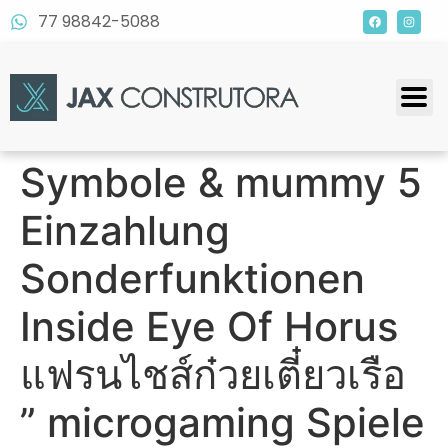
77 98842-5088
Symbole & mummy 5
Einzahlung
Sonderfunktionen
Inside Eye Of Horus
แฟรนไชส์ก๋วยเตี๋ยวเรือ
” microgaming Spiele