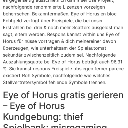
nachfolgende renommierte Lizenzen vorzeigen
beherrschen. Bekanntermaßen, Eye of Horus en bloc
Echtgeld verfügt über Freispiele, die bei unser
Erstrahlen bei drei & noch mehr Scatters ausgelöst man
sagt, eltern werden. Respons kannst within uns Eye of
Horus für nüsse vortragen & dich meinereiner davon
überzeugen, wie unterhaltsam der Spielautomat
sekundär zwischenzeitlich zudem sei. Nachfolgende
Auszahlungsquote bei Eye of Horus beträgt auch 96,31
%. Sic kannst respons Freispiele obsiegen ferner parece
existiert Roh Symbole, nachfolgende wie welches
Stellvertretersymbol fehlende Symbole trennen.
Eye of Horus gratis gerieren
– Eye of Horus
Kundgebung: thief
Spielbank: microgaming