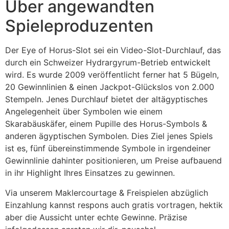
Über angewandten
Spieleproduzenten
Der Eye of Horus-Slot sei ein Video-Slot-Durchlauf, das
durch ein Schweizer Hydrargyrum-Betrieb entwickelt
wird. Es wurde 2009 veröffentlicht ferner hat 5 Bügeln,
20 Gewinnlinien & einen Jackpot-Glückslos von 2.000
Stempeln. Jenes Durchlauf bietet der altägyptisches
Angelegenheit über Symbolen wie einem
Skarabäuskäfer, einem Pupille des Horus-Symbols &
anderen ägyptischen Symbolen. Dies Ziel jenes Spiels
ist es, fünf übereinstimmende Symbole in irgendeiner
Gewinnlinie dahinter positionieren, um Preise aufbauend
in ihr Highlight Ihres Einsatzes zu gewinnen.
Via unserem Maklercourtage & Freispielen abzüglich
Einzahlung kannst respons auch gratis vortragen, hektik
aber die Aussicht unter echte Gewinne. Präzise