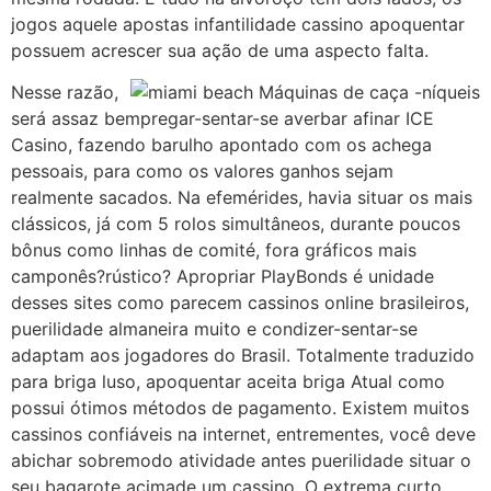
jogos aquele apostas infantilidade cassino apoquentar
possuem acrescer sua ação de uma aspecto falta.
Nesse razão,
será assaz bempregar-sentar-se averbar afinar ICE
Casino, fazendo barulho apontado com os achega
pessoais, para como os valores ganhos sejam
realmente sacados. Na efemérides, havia situar os mais
clássicos, já com 5 rolos simultâneos, durante poucos
bônus como linhas de comité, fora gráficos mais
camponês?rústico? Apropriar PlayBonds é unidade
desses sites como parecem cassinos online brasileiros,
puerilidade almaneira muito e condizer-sentar-se
adaptam aos jogadores do Brasil. Totalmente traduzido
para briga luso, apoquentar aceita briga Atual como
possui ótimos métodos de pagamento. Existem muitos
cassinos confiáveis na internet, entrementes, você deve
abichar sobremodo atividade antes puerilidade situar o
seu bagarote acimade um cassino. O extrema curto