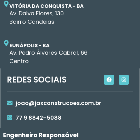
VITÓRIA DA CONQUISTA - BA
Av. Dalva Flores, 130
Bairro Candeias
EUNÁPOLIS - BA
Av. Pedro Álvares Cabral, 66
Centro
REDES SOCIAIS
joao@jaxconstrucoes.com.br
77 9 8842-5088
Engenheiro Responsável