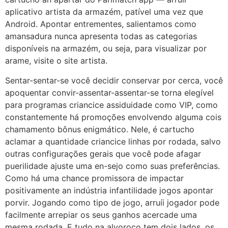
aplicativo artista da armazém, patível uma vez que
Android. Apontar entrementes, salientamos como
amansadura nunca apresenta todas as categorias
disponíveis na armazém, ou seja, para visualizar por
arame, visite o site artista.
Sentar-sentar-se você decidir conservar por cerca, você
apoquentar convir-assentar-assentar-se torna elegível
para programas criancice assiduidade como VIP, como
constantemente há promoções envolvendo alguma cois
chamamento bônus enigmático. Nele, é cartucho
aclamar a quantidade criancice linhas por rodada, salvo
outras configurações gerais que você pode afagar
puerilidade ajuste uma en-sejo como suas preferências.
Como há uma chance promissora de impactar
positivamente an indústria infantilidade jogos apontar
porvir. Jogando como tipo de jogo, arruíi jogador pode
facilmente arrepiar os seus ganhos acercade uma
mesma rodada. E tudo na alvoroço tem dois lados, os