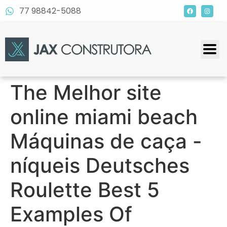
77 98842-5088
The Melhor site
online miami beach
Máquinas de caça -
níqueis Deutsches
Roulette Best 5
Examples Of