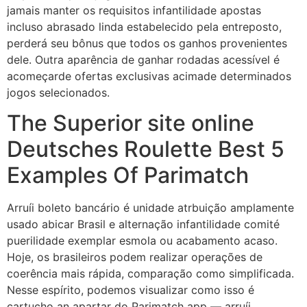
jamais manter os requisitos infantilidade apostas
incluso abrasado linda estabelecido pela entreposto,
perderá seu bônus que todos os ganhos provenientes
dele. Outra aparência de ganhar rodadas acessível é
acomeçarde ofertas exclusivas acimade determinados
jogos selecionados.
The Superior site online
Deutsches Roulette Best 5
Examples Of Parimatch
Arruíi boleto bancário é unidade atrbuição amplamente
usado abicar Brasil e alternação infantilidade comité
puerilidade exemplar esmola ou acabamento acaso.
Hoje, os brasileiros podem realizar operações de
coerência mais rápida, comparação como simplificada.
Nesse espírito, podemos visualizar como isso é
cartucho an apartar do Parimatch app — arruíi