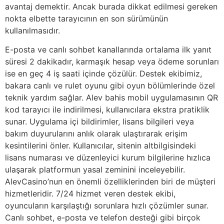
avantaj demektir. Ancak burada dikkat edilmesi gereken
nokta elbette tarayıcının en son sürümünün
kullanılmasıdır.
E-posta ve canlı sohbet kanallarında ortalama ilk yanıt
süresi 2 dakikadır, karmaşık hesap veya ödeme sorunları
ise en geç 4 iş saati içinde çözülür. Destek ekibimiz,
bakara canlı ve rulet oyunu gibi oyun bölümlerinde özel
teknik yardım sağlar. Alev bahis mobil uygulamasının QR
kod tarayıcı ile indirilmesi, kullanıcılara ekstra pratiklik
sunar. Uygulama içi bildirimler, lisans bilgileri veya
bakım duyurularını anlık olarak ulaştırarak erişim
kesintilerini önler. Kullanıcılar, sitenin altbilgisindeki
lisans numarası ve düzenleyici kurum bilgilerine hızlıca
ulaşarak platformun yasal zeminini inceleyebilir.
AlevCasino’nun en önemli özelliklerinden biri de müşteri
hizmetleridir. 7/24 hizmet veren destek ekibi,
oyuncuların karşılaştığı sorunlara hızlı çözümler sunar.
Canlı sohbet, e-posta ve telefon desteği gibi birçok