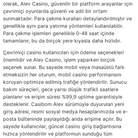
olarak, Alev Casino, güvenilir bir platform arayanlar için
çevrimiçi oyunlarda güvenli ve adil bir ortam
sunmaktadır. Para çekme kuralları detaylandırılmıştır ve
genellikle aynı para yatırma yöntemleri kullanılabilir.
Para çekme işlemleri genellikle 0-48 saat içinde
tamamlanır, bu da birçok yere kıyasla daha hızlıdır.
Çevrimiçi casino kullanıcıları için ödeme seçenekleri
önemlidir ve Alev Casino, işlem yaparken birçok
seçenek sunar. Bu sayede mobil veya masaüstü fark
etmeksizin her oturum, mobil casino performansını
koruyan optimize edilmiş trafiğe yönlendirilir. Sunucu
bakım süreçleri, gece yarısı düşük trafikli saatlere
planlanır ve erişim süresi %99,9 uptime garantisiyle
desteklenir. Casibom Alev sürümüyle duyurulan yeni
giriş adresi, resmi sosyal medya hesaplarımızda ve e-
posta bülteninde paylaşıldığı anda erişime açılır. Bu
sayede kullanıcılar, güncel casino giriş bağlantısına
hızlıca yönlendirilir ve platformun sunduğu tüm