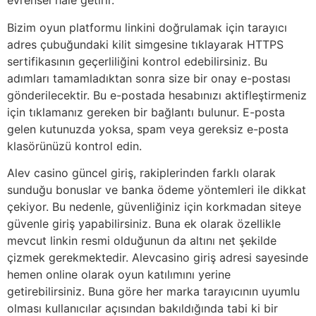
evrensel hale getirir.
Bizim oyun platformu linkini doğrulamak için tarayıcı
adres çubuğundaki kilit simgesine tıklayarak HTTPS
sertifikasının geçerliliğini kontrol edebilirsiniz. Bu
adımları tamamladıktan sonra size bir onay e-postası
gönderilecektir. Bu e-postada hesabınızı aktifleştirmeniz
için tıklamanız gereken bir bağlantı bulunur. E-posta
gelen kutunuzda yoksa, spam veya gereksiz e-posta
klasörünüzü kontrol edin.
Alev casino güncel giriş, rakiplerinden farklı olarak
sunduğu bonuslar ve banka ödeme yöntemleri ile dikkat
çekiyor. Bu nedenle, güvenliğiniz için korkmadan siteye
güvenle giriş yapabilirsiniz. Buna ek olarak özellikle
mevcut linkin resmi olduğunun da altını net şekilde
çizmek gerekmektedir. Alevcasino giriş adresi sayesinde
hemen online olarak oyun katılımını yerine
getirebilirsiniz. Buna göre her marka tarayıcının uyumlu
olması kullanıcılar açısından bakıldığında tabi ki bir