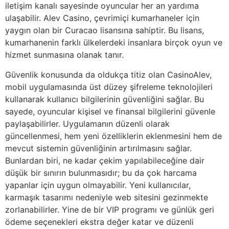
iletişim kanalı sayesinde oyuncular her an yardıma
ulaşabilir. Alev Casino, çevrimiçi kumarhaneler için
yaygın olan bir Curacao lisansına sahiptir. Bu lisans,
kumarhanenin farklı ülkelerdeki insanlara birçok oyun ve
hizmet sunmasına olanak tanır.
Güvenlik konusunda da oldukça titiz olan CasinoAlev,
mobil uygulamasında üst düzey şifreleme teknolojileri
kullanarak kullanıcı bilgilerinin güvenliğini sağlar. Bu
sayede, oyuncular kişisel ve finansal bilgilerini güvenle
paylaşabilirler. Uygulamanın düzenli olarak
güncellenmesi, hem yeni özelliklerin eklenmesini hem de
mevcut sistemin güvenliğinin artırılmasını sağlar.
Bunlardan biri, ne kadar çekim yapılabileceğine dair
düşük bir sınırın bulunmasıdır; bu da çok harcama
yapanlar için uygun olmayabilir. Yeni kullanıcılar,
karmaşık tasarımı nedeniyle web sitesini gezinmekte
zorlanabilirler. Yine de bir VIP programı ve günlük geri
ödeme seçenekleri ekstra değer katar ve düzenli