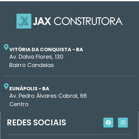
VITÓRIA DA CONQUISTA - BA
Av. Dalva Flores, 130
Bairro Candeias
EUNÁPOLIS - BA
Av. Pedro Álvares Cabral, 66
Centro
REDES SOCIAIS