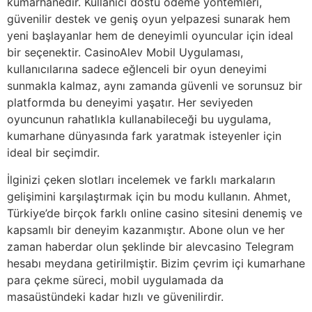
kumarhanedir. Kullanıcı dostu ödeme yöntemleri,
güvenilir destek ve geniş oyun yelpazesi sunarak hem
yeni başlayanlar hem de deneyimli oyuncular için ideal
bir seçenektir. CasinoAlev Mobil Uygulaması,
kullanıcılarına sadece eğlenceli bir oyun deneyimi
sunmakla kalmaz, aynı zamanda güvenli ve sorunsuz bir
platformda bu deneyimi yaşatır. Her seviyeden
oyuncunun rahatlıkla kullanabileceği bu uygulama,
kumarhane dünyasında fark yaratmak isteyenler için
ideal bir seçimdir.
İlginizi çeken slotları incelemek ve farklı markaların
gelişimini karşılaştırmak için bu modu kullanın. Ahmet,
Türkiye’de birçok farklı online casino sitesini denemiş ve
kapsamlı bir deneyim kazanmıştır. Abone olun ve her
zaman haberdar olun şeklinde bir alevcasino Telegram
hesabı meydana getirilmiştir. Bizim çevrim içi kumarhane
para çekme süreci, mobil uygulamada da
masaüstündeki kadar hızlı ve güvenilirdir.