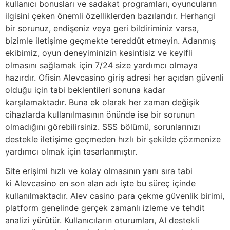
kullanıcı bonusları ve sadakat programları, oyuncuların
ilgisini çeken önemli özelliklerden bazılarıdır. Herhangi
bir sorunuz, endişeniz veya geri bildiriminiz varsa,
bizimle iletişime geçmekte tereddüt etmeyin. Adanmış
ekibimiz, oyun deneyiminizin kesintisiz ve keyifli
olmasını sağlamak için 7/24 size yardımcı olmaya
hazırdır. Ofisin Alevcasino giriş adresi her açıdan güvenli
olduğu için tabi beklentileri sonuna kadar
karşılamaktadır. Buna ek olarak her zaman değişik
cihazlarda kullanılmasının önünde ise bir sorunun
olmadığını görebilirsiniz. SSS bölümü, sorunlarınızı
destekle iletişime geçmeden hızlı bir şekilde çözmenize
yardımcı olmak için tasarlanmıştır.
Site erişimi hızlı ve kolay olmasının yanı sıra tabi
ki Alevcasino en son alan adı işte bu süreç içinde
kullanılmaktadır. Alev casino para çekme güvenlik birimi,
platform genelinde gerçek zamanlı izleme ve tehdit
analizi yürütür. Kullanıcıların oturumları, AI destekli