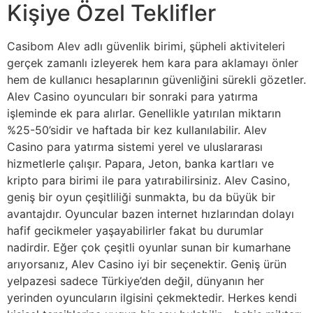
Kişiye Özel Teklifler
Casibom Alev adlı güvenlik birimi, şüpheli aktiviteleri
gerçek zamanlı izleyerek hem kara para aklamayı önler
hem de kullanıcı hesaplarının güvenliğini sürekli gözetler.
Alev Casino oyuncuları bir sonraki para yatırma
işleminde ek para alırlar. Genellikle yatırılan miktarın
%25-50’sidir ve haftada bir kez kullanılabilir. Alev
Casino para yatırma sistemi yerel ve uluslararası
hizmetlerle çalışır. Papara, Jeton, banka kartları ve
kripto para birimi ile para yatırabilirsiniz. Alev Casino,
geniş bir oyun çeşitliliği sunmakta, bu da büyük bir
avantajdır. Oyuncular bazen internet hızlarından dolayı
hafif gecikmeler yaşayabilirler fakat bu durumlar
nadirdir. Eğer çok çeşitli oyunlar sunan bir kumarhane
arıyorsanız, Alev Casino iyi bir seçenektir. Geniş ürün
yelpazesi sadece Türkiye’den değil, dünyanın her
yerinden oyuncuların ilgisini çekmektedir. Herkes kendi