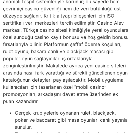
anomali tespit sistemleriyle korunur; bu sayede hem
çevrimiçi casino güvenliği hem de veri bütünlüğü üst
düzeyde sağlanır. Kritik altyapı bileşenleri için ISO
sertifikalı veri merkezleri tercih edilmiştir. Casino Alev
markası, Türkçe casino sitesi kimliğiyle yerel oyunculara
özel sunduğu casino kayıt bonusu ve hoş geldin bonusu
fırsatlarıyla bilinir. Platformun şeffaf ödeme koşulları,
rulet oyunu, bakara canlı ve blackjack masası gibi
popüler oyun sağlayıcıları iş ortaklarıyla
zenginleştirilmiştir. Makalede ayrıca yeni casino siteleri
arasında nasıl fark yarattığı ve sürekli güncellenen oyun
kataloğunun detayları paylaşılacaktır. Mobil uygulama
kullanıcıları için tasarlanan özel “mobil casino”
promosyonları, arkadaşını davet etme üzerinden ek
puan kazandırır.
Gerçek krupiyelerle oynanan rulet, blackjack,
poker ve baccarat gibi masa oyunları canlı yayınla
sunulur.