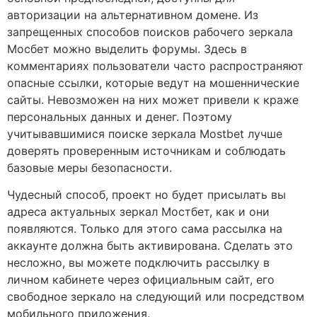
авторизации на альтернативном домене. Из
запрещенных способов поисков рабочего зеркала
Мосбет можно выделить форумы. Здесь в
комментариях пользователи часто распространяют
опасные ссылки, которые ведут на мошеннические
сайты. Невозможен на них может привели к краже
персональных данных и денег. Поэтому
учитывавшимися поиске зеркала Mostbet лучше
доверять проверенным источникам и соблюдать
базовые меры безопасности.
Чудесный способ, проект но будет присылать вы
адреса актуальных зеркал Мостбет, как и они
появляются. Только для этого сама рассылка на
аккаунте должна быть активирована. Сделать это
несложно, вы можете подключить рассылку в
личном кабинете через официальным сайт, его
свободное зеркало на следующий или посредством
мобильного приложения.