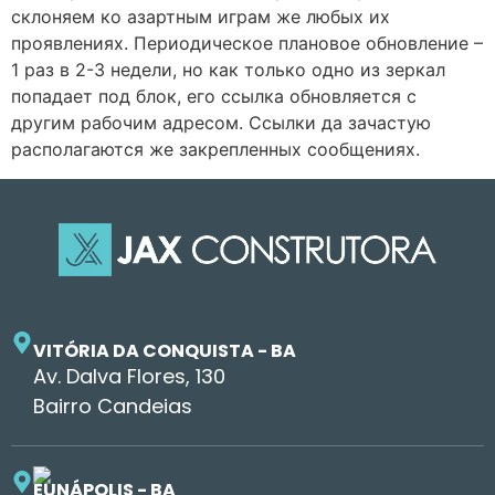
склоняем ко азартным играм же любых их
проявлениях. Периодическое плановое обновление –
1 раз в 2-3 недели, но как только одно из зеркал
попадает под блок, его ссылка обновляется с
другим рабочим адресом. Ссылки да зачастую
располагаются же закрепленных сообщениях.
VITÓRIA DA CONQUISTA - BA
Av. Dalva Flores, 130
Bairro Candeias
EUNÁPOLIS - BA