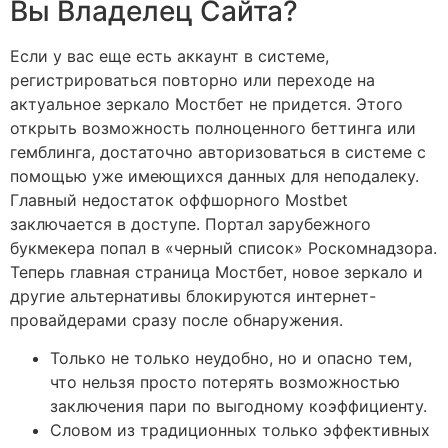
Вы Владелец Сайта?
Если у вас еще есть аккаунт в системе,
регистрироваться повторно или переходе на
актуальное зеркало Мостбет не придется. Этого
открыть возможность полноценного беттинга или
гемблинга, достаточно авторизоваться в системе с
помощью уже имеющихся данных для неподалеку.
Главный недостаток оффшорного Mostbet
заключается в доступе. Портал зарубежного
букмекера попал в «черный список» Роскомнадзора.
Теперь главная страница Мостбет, новое зеркало и
другие альтернативы блокируются интернет-
провайдерами сразу после обнаружения.
Только не только неудобно, но и опасно тем,
что нельзя просто потерять возможностью
заключения пари по выгодному коэффициенту.
Словом из традиционных только эффективных