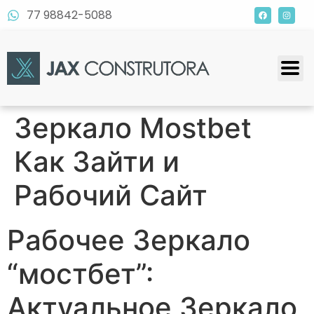
77 98842-5088
Зеркало Mostbet
Как Зайти и
Рабочий Сайт
Рабочее Зеркало
“мостбет”:
Актуальное Зеркало