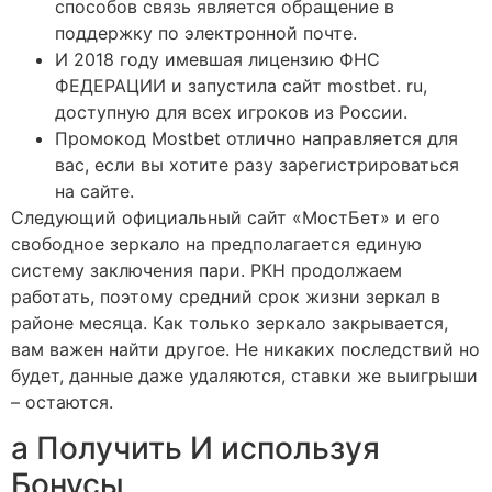
способов связь является обращение в
поддержку по электронной почте.
И 2018 году имевшая лицензию ФНС
ФЕДЕРАЦИИ и запустила сайт mostbet. ru,
доступную для всех игроков из России.
Промокод Mostbet отлично направляется для
вас, если вы хотите разу зарегистрироваться
на сайте.
Следующий официальный сайт «МостБет» и его
свободное зеркало на предполагается единую
систему заключения пари. РКН продолжаем
работать, поэтому средний срок жизни зеркал в
районе месяца. Как только зеркало закрывается,
вам важен найти другое. Не никаких последствий но
будет, данные даже удаляются, ставки же выигрыши
– остаются.
а Получить И используя
Бонусы