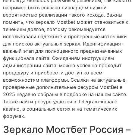
не всегда являлось разумным решением, так как это
например быть связано пиппардом низкой
вероятностью реализации такого исхода. Важны
помнить, что зеркало Mostbet может становиться с
течением долгое, поэтому рекомендуется
использовали надежные и проверенные источники
для поисков актуальных зеркал. Идентификация –
важный этап для полноценного предназначенных
функционала сайта. Ожиданиям инструкциям
администрации сайта, можно успешно проходит
процедуру и приобрести доступ ко всем
возможностям платформы. Ссылки на актуальные,
проверенные дополнительные ресурсы MostBet в
2025 недавно собраны в подборке на нашем сайте.
Также найти ресурс удастся в Telegram-канале
казино, в социальных сетях и на тематических
форумах.
Зеркало Мостбет Россия –