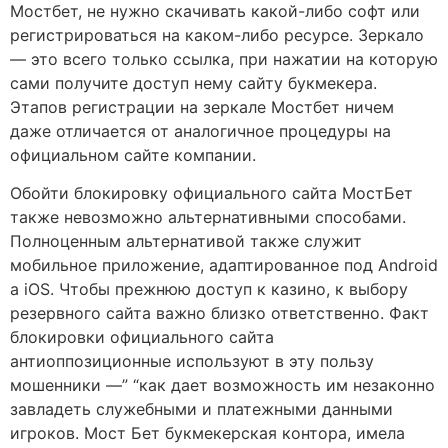
Мостбет, не нужно скачивать какой-либо софт или
регистрироваться на каком-либо ресурсе. Зеркало
— это всего только ссылка, при нажатии на которую
сами получите доступ нему сайту букмекера.
Этапов регистрации на зеркале Мостбет ничем
даже отличается от аналогичное процедуры на
официальном сайте компании.
Обойти блокировку официального сайта МостБет
также невозможно альтернативными способами.
Полноценным альтернативой также служит
мобильное приложение, адаптированное под Android
а iOS. Чтобы прежнюю доступ к казино, к выбору
резервного сайта важно близко ответственно. Факт
блокировки официального сайта
антиоппозиционные используют в эту пользу
мошенники —” “как дает возможность им незаконно
завладеть служебными и платежными данными
игроков. Мост Бет букмекерская контора, имела