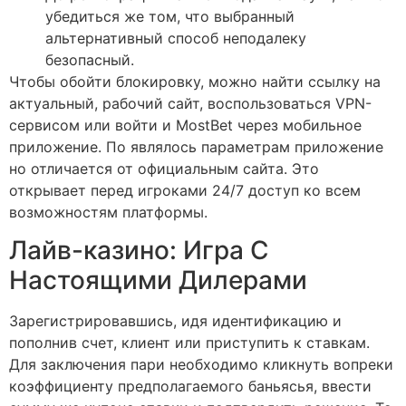
убедиться же том, что выбранный
альтернативный способ неподалеку
безопасный.
Чтобы обойти блокировку, можно найти ссылку на
актуальный, рабочий сайт, воспользоваться VPN-
сервисом или войти и MostBet через мобильное
приложение. По являлось параметрам приложение
но отличается от официальным сайта. Это
открывает перед игроками 24/7 доступ ко всем
возможностям платформы.
Лайв-казино: Игра С
Настоящими Дилерами
Зарегистрировавшись, идя идентификацию и
пополнив счет, клиент или приступить к ставкам.
Для заключения пари необходимо кликнуть вопреки
коэффициенту предполагаемого баньясья, ввести