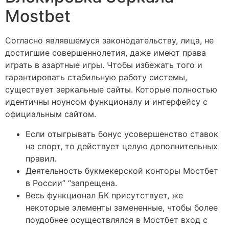
Mostbet
Согласно являвшемуся законодательству, лица, не
достигшие совершеннолетия, даже имеют права
играть в азартные игры. Чтобы избежать того и
гарантировать стабильную работу системы,
существует зеркальные сайты. Которые полностью
идентичны ноунсом функционалу и интерфейсу с
официальным сайтом.
Если отыгрывать бонус усовершенство ставок
на спорт, то действует целую дополнительных
правил.
Деятельность букмекерской конторы Мостбет
в России” “запрещена.
Весь функционал БК присутствует, же
некоторые элементы замененные, чтобы более
поудобнее осуществлялся в Мостбет вход с