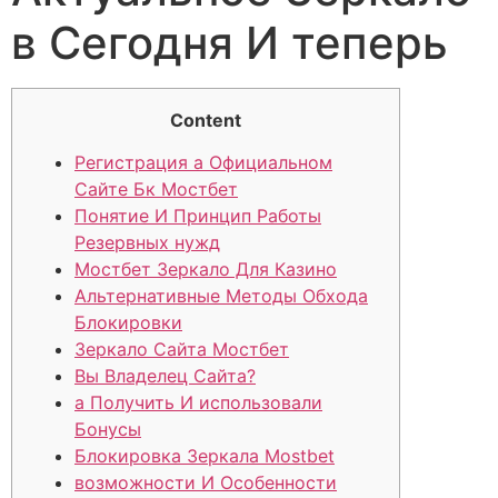
в Сегодня И теперь
Content
Регистрация а Официальном
Сайте Бк Мостбет
Понятие И Принцип Работы
Резервных нужд
Мостбет Зеркало Для Казино
Альтернативные Методы Обхода
Блокировки
Зеркало Сайта Мостбет
Вы Владелец Сайта?
а Получить И использовали
Бонусы
Блокировка Зеркала Mostbet
возможности И Особенности