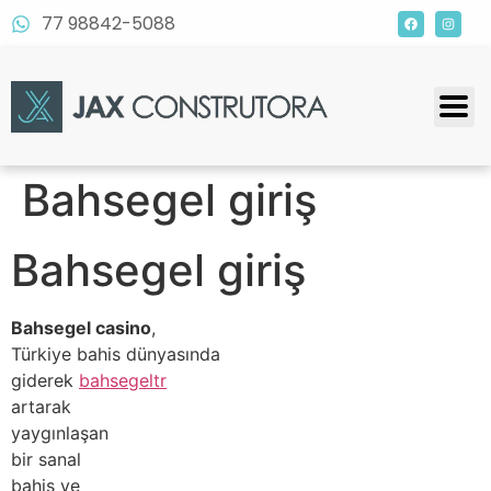
77 98842-5088
Bahsegel giriş
Bahsegel giriş
Bahsegel casino
,
Türkiye bahis dünyasında
giderek
bahsegeltr
artarak
yaygınlaşan
bir sanal
bahis ve