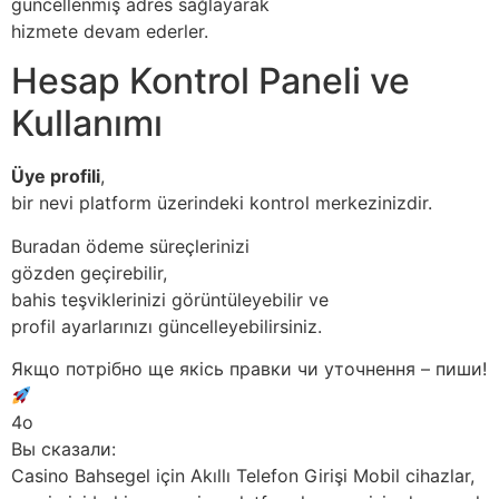
güncellenmiş adres sağlayarak
hizmete devam ederler.
Hesap Kontrol Paneli ve
Kullanımı
Üye profili
,
bir nevi platform üzerindeki kontrol merkezinizdir.
Buradan ödeme süreçlerinizi
gözden geçirebilir,
bahis teşviklerinizi görüntüleyebilir ve
profil ayarlarınızı güncelleyebilirsiniz.
Якщо потрібно ще якісь правки чи уточнення – пиши!
4o
Вы сказали:
Casino Bahsegel için Akıllı Telefon Girişi Mobil cihazlar,