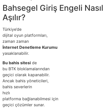
Bahsegel Giriş Engeli Nasıl
Aşılır?
Türkiye’de
dijital oyun platformları,
zaman zaman
İnternet Denetleme Kurumu
yasaklanabilir.
Bu bahis sitesi
de
bu BTK bloklamalarından
geçici olarak kapanabilir.
Ancak bahis yöneticileri,
bahis severlerin
hızlı
platforma bağlanabilmesi için
geçici çözümler sunar.