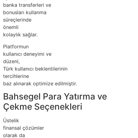
banka transferleri ve
bonusları kullanma
süreçlerinde
önemli
kolaylık sağlar.
Platformun
kullanıcı deneyimi ve
düzeni,
Türk kullanıcı beklentilerinin
tercihlerine
baz alınarak optimize edilmiştir.
Bahsegel Para Yatırma ve
Çekme Seçenekleri
Üstelik
finansal çözümler
olarak da