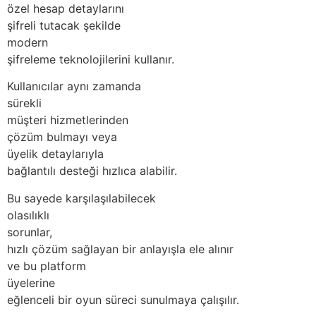
özel hesap detaylarını
şifreli tutacak şekilde
modern
şifreleme teknolojilerini kullanır.
Kullanıcılar aynı zamanda
sürekli
müşteri hizmetlerinden
çözüm bulmayı veya
üyelik detaylarıyla
bağlantılı desteği hızlıca alabilir.
Bu sayede karşılaşılabilecek
olasılıklı
sorunlar,
hızlı çözüm sağlayan bir anlayışla ele alınır
ve bu platform
üyelerine
eğlenceli bir oyun süreci sunulmaya çalışılır.