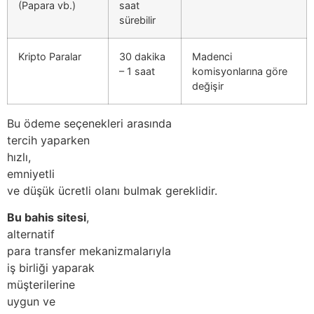
(Papara vb.)
saat
sürebilir
Kripto Paralar
30 dakika
Madenci
– 1 saat
komisyonlarına göre
değişir
Bu ödeme seçenekleri arasında
tercih yaparken
hızlı,
emniyetli
ve düşük ücretli olanı bulmak gereklidir.
Bu bahis sitesi
,
alternatif
para transfer mekanizmalarıyla
iş birliği yaparak
müşterilerine
uygun ve