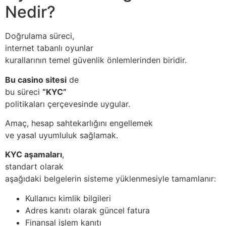
Nedir?
Doğrulama süreci,
internet tabanlı oyunlar
kurallarının temel güvenlik önlemlerinden biridir.
Bu casino sitesi
de
bu süreci
“KYC”
politikaları çerçevesinde uygular.
Amaç, hesap sahtekarlığını engellemek
ve yasal uyumluluk sağlamak.
KYC aşamaları
,
standart olarak
aşağıdaki belgelerin sisteme yüklenmesiyle tamamlanır:
Kullanıcı kimlik bilgileri
Adres kanıtı olarak güncel fatura
Finansal işlem kanıtı