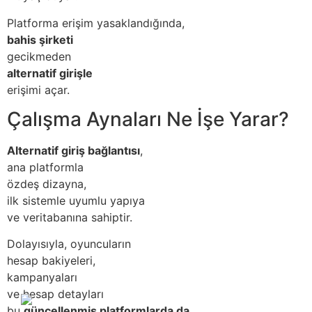
Platforma erişim yasaklandığında,
bahis şirketi
gecikmeden
alternatif girişle
erişimi açar.
Çalışma Aynaları Ne İşe Yarar?
Alternatif giriş bağlantısı
,
ana platformla
özdeş dizayna,
ilk sistemle uyumlu yapıya
ve veritabanına sahiptir.
Dolayısıyla, oyuncuların
hesap bakiyeleri,
kampanyaları
ve hesap detayları
bu
güncellenmiş platformlarda da