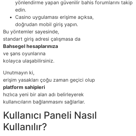
yönlendirme yapan güvenilir bahis forumlarını takip
edin.
Casino uygulaması erişime açıksa,
doğrudan mobil giriş yapın.
Bu yöntemler sayesinde,
standart giriş adresi çalışmasa da
Bahsegel hesaplarınıza
ve şans oyunlarına
kolayca ulaşabilirsiniz.
Unutmayın ki,
erişim yasakları çoğu zaman geçici olup
platform sahipleri
hızlıca yeni bir alan adı belirleyerek
kullanıcıların bağlanmasını sağlarlar.
Kullanıcı Paneli Nasıl
Kullanılır?