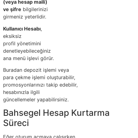
(veya hesap maili)
ve şifre
bilgilerinizi
girmeniz yeterlidir.
Kullanıcı Hesabı
,
eksiksiz
profil yönetimini
denetleyebileceğiniz
ana menü işlevi görür.
Buradan depozit işlemi veya
para çekme işlemi oluşturabilir,
promosyonlarınızı takip edebilir,
hesabınızla ilgili
güncellemeler yapabilirsiniz.
Bahsegel Hesap Kurtarma
Süreci
Eğer oturum açmaya çalışırken