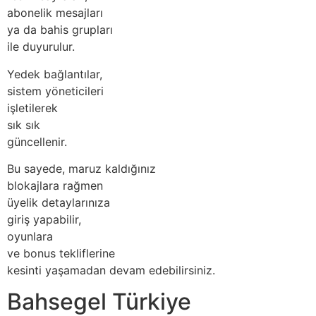
abonelik mesajları
ya da bahis grupları
ile duyurulur.
Yedek bağlantılar,
sistem yöneticileri
işletilerek
sık sık
güncellenir.
Bu sayede, maruz kaldığınız
blokajlara rağmen
üyelik detaylarınıza
giriş yapabilir,
oyunlara
ve bonus tekliflerine
kesinti yaşamadan devam edebilirsiniz.
Bahsegel Türkiye