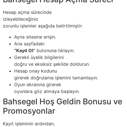
Hesap açma sürecinde
izleyebileceğiniz
zorunlu işlemler aşağıda belirtilmiştir:
Ayna sitesine erişin.
Ana sayfadaki
“Kayıt Ol”
butonuna tıklayın.
Gerekli üyelik bilgilerini
doğru ve eksiksiz şekilde doldurun.
Hesap onay kodunu
girerek doğrulama işlemini tamamlayın.
Oyun ekranına girerek
oyunlara göz atmaya başlayın.
Bahsegel Hoş Geldin Bonusu ve
Promosyonlar
Kayıt işleminin ardından,