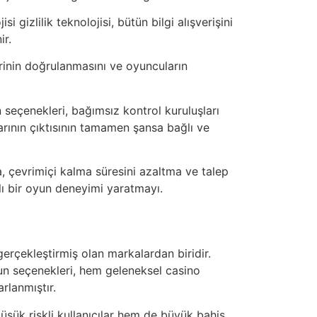
 gizlilik teknolojisi, bütün bilgi alışverişini
ir.
ilerinin doğrulanmasını ve oyuncuların
n seçenekleri, bağımsız kontrol kuruluşları
rının çıktısının tamamen şansa bağlı ve
ma, çevrimiçi kalma süresini azaltma ve talep
klı bir oyun deneyimi yaratmayı.
gerçekleştirmiş olan markalardan biridir.
oyun seçenekleri, hem geleneksel casino
rlanmıştır.
 düşük riskli kullanıcılar hem de büyük bahis