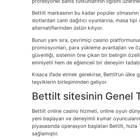
profesyonel bahis tutkunlarının ilgisini üzerin
Bettilt markasının bu kadar popüler olmasını
slotlardan canlı dağıtıcı oyunlarına, masa tip
alternatiflerinden üstün kılıyor.
Bunun yanı sıra, çevrimiçi casino platformunun
promosyonları, para yükleme avantajları ve öze
güvenliği, sistemin öne çıkan bir belirgin özell
emniyetli hem de eğlenceli bir deneyim tadabi
Kısaca ifade etmek gerekirse, Bettilt’un ülke 
teşviklerin birleşiminden geliyor.
Bettilt sitesinin Genel 
Bettilt online casino hizmeti, online oyun düny
yeni başlayan ve deneyimli kumar oyuncuların
piyasasında operasyon başlatan Bettilt, hızla
sağlamıştır.