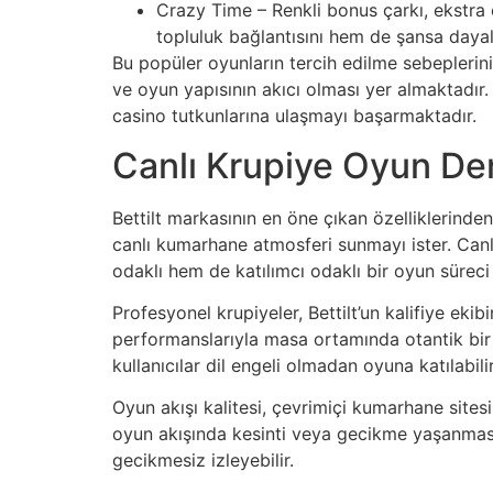
Crazy Time – Renkli bonus çarkı, ekstra 
topluluk bağlantısını hem de şansa dayalı
Bu popüler oyunların tercih edilme sebeplerini
ve oyun yapısının akıcı olması yer almaktadır.
casino tutkunlarına ulaşmayı başarmaktadır.
Canlı Krupiye Oyun De
Bettilt markasının en öne çıkan özelliklerinden 
canlı kumarhane atmosferi sunmayı ister. Canl
odaklı hem de katılımcı odaklı bir oyun süreci h
Profesyonel krupiyeler, Bettilt’un kalifiye ekibi
performanslarıyla masa ortamında otantik bir c
kullanıcılar dil engeli olmadan oyuna katılabilir
Oyun akışı kalitesi, çevrimiçi kumarhane sitesi
oyun akışında kesinti veya gecikme yaşanmasın
gecikmesiz izleyebilir.