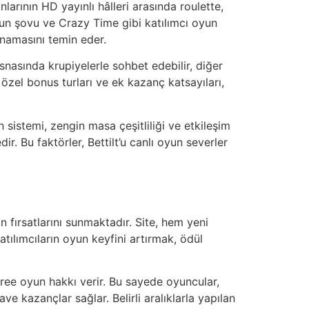
larının HD yayınlı hâlleri arasında roulette,
un şovu ve Crazy Time gibi katılımcı oyun
ynamasını temin eder.
snasında krupiyelerle sohbet edebilir, diğer
e özel bonus turları ve ek kazanç katsayıları,
 sistemi, zengin masa çeşitliliği ve etkileşim
r. Bu faktörler, Bettilt’u canlı oyun severler
fırsatlarını sunmaktadır. Site, hem yeni
tılımcıların oyun keyfini artırmak, ödül
free oyun hakkı verir. Bu sayede oyuncular,
ve kazançlar sağlar. Belirli aralıklarla yapılan