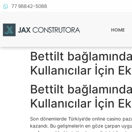
77 98842-5088
HOME
Bettilt bağlamında
Kullanıcılar İçin 
Bettilt bağlamında
Kullanıcılar İçin 
Son dönemlerde Türkiye’de online casino pazarı,
kazandı. Bu gelişmelerin en göze çarpan uygu