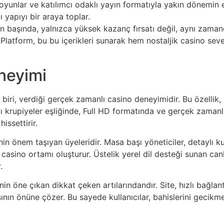
oyunlar ve katılımcı odaklı yayın formatıyla yakın dönemin 
 yapıyı bir araya toplar.
n başında, yalnızca yüksek kazanç fırsatı değil, aynı zamand
 Platform, bu bu içerikleri sunarak hem nostaljik casino se
neyimi
biri, verdiği gerçek zamanlı casino deneyimidir. Bu özellik, ü
ı krupiyeler eşliğinde, Full HD formatında ve gerçek zamanl
issettirir.
nin önem taşıyan üyeleridir. Masa başı yöneticiler, detaylı kura
asino ortamı oluşturur. Üstelik yerel dil desteği sunan canl
.
nin öne çıkan dikkat çeken artılarındandır. Site, hızlı bağlan
ın önüne çözer. Bu sayede kullanıcılar, bahislerini gecikme