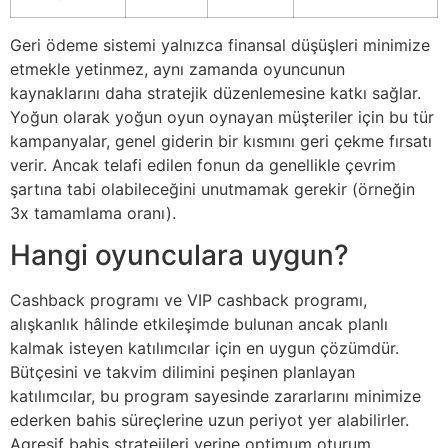
Geri ödeme sistemi yalnızca finansal düşüşleri minimize
etmekle yetinmez, aynı zamanda oyuncunun
kaynaklarını daha stratejik düzenlemesine katkı sağlar.
Yoğun olarak yoğun oyun oynayan müşteriler için bu tür
kampanyalar, genel giderin bir kısmını geri çekme fırsatı
verir. Ancak telafi edilen fonun da genellikle çevrim
şartına tabi olabileceğini unutmamak gerekir (örneğin
3x tamamlama oranı).
Hangi oyunculara uygun?
Cashback programı ve VIP cashback programı,
alışkanlık hâlinde etkileşimde bulunan ancak planlı
kalmak isteyen katılımcılar için en uygun çözümdür.
Bütçesini ve takvim dilimini peşinen planlayan
katılımcılar, bu program sayesinde zararlarını minimize
ederken bahis süreçlerine uzun periyot yer alabilirler.
Agresif bahis stratejileri yerine optimum oturum