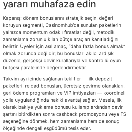
yararı muhafaza edin
Kapanış: dönem bonuslarını stratejik seçin, değeri
koruyun segmenti, Casinomhub’da sunulan paketlerin
yalnızca momentum odaklı fırsatlar değil, metodik
zamanlama zorunlu kılan bütçe araçları kanıtladığını
belirtir. Üyeler için asıl amaç, “daha fazla bonus almak”
olmak zorunda değildir; bu bonusları akılcı ardışık
düzenle, gerçekçi devir kurallarıyla ve kontrollü oyun
bütçesi paralelinde değerlendirmektir.
Takvim ayı içinde sağlanan teklifler — ilk depozit
paketleri, reload bonusları, ücretsiz çevirme olanakları,
geri ödeme programları ve VIP imtiyazları — koordineli
yolla uygulandığında hakiki avantaj sağlar. Mesela, ilk
olarak bakiye yükleme bonusu kullanıp ardından devir
şartını bitirdikten sonra cashback promosyonu veya FS
seçeneğine dönmek, hem zamanlama hem de sonuç
ölçeğinde dengeli eşgüdümü tesis eder.