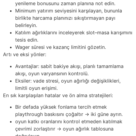
yenileme bonusunu zaman planına not edin.
Minimum yatırım seviyesini karşılayan, bununla
birlikte harcama planınızı sıkıştırmayan payı
belirleyin.
Katılım ağırlıklarını inceleyerek slot–masa karışımını
tesis edin.
Wager süresi ve kazanç limitini gözetin.
Artı ve eksi yönler:
Avantajlar: sabit bakiye akışı, planlı tamamlama
akışı, oyun varyansının kontrolü.
Eksiler: vade stresi, oyun ağırlığı değişiklikleri,
limitli oyun erişimi.
En sık karşılaşılan hatalar ve ön alma stratejileri:
Bir defada yüksek fonlama tercih etmek
playthrough baskısını çoğaltır → iki güne ayrın.
oyun katkı oranlarını kontrol etmeden katılmak
çevrimi zorlaştırır → oyun ağırlık tablosuna
doğrulayın.