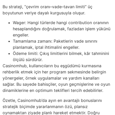
Bu strateji, “çevrim oranı–vade–tavan limiti” üç
boyutunun veriye dayalı kurgusuyla oluşur.
Wager: Hangi türlerde hangi contribution oranının
hesaplandığını doğrulamak, fazladan işlem yükünü
engeller.
Tamamlama zamanı: Paketlerin vade sınırını
planlamak, iptal ihtimalini engeller.
Ödeme limiti: Çıkış limitlerini bilmek, kâr tahminini
ölçülü sürdürür.
Casinomhub, kullanıcıların bu eşgüdümü kurmasına
rehberlik etmek için her program sekmesinde belirgin
yönergeler, örnek uygulamalar ve yardım kanalları
sağlar. Bu sayede bahisçiler, oyun geçmişlerine ve oyun
dinamiklerine en optimum teklifleri tercih edebilirler.
Özetle, Casinomhub’da ayın en avantajlı bonuslarını
stratejik biçimde yararlanmanın özü, plansız
oynamaktan ziyade planlı hareket etmektir. Doğru