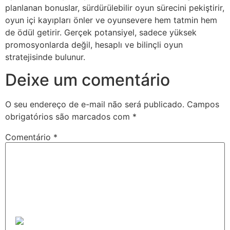
planlanan bonuslar, sürdürülebilir oyun sürecini pekiştirir,
oyun içi kayıpları önler ve oyunsevere hem tatmin hem
de ödül getirir. Gerçek potansiyel, sadece yüksek
promosyonlarda değil, hesaplı ve bilinçli oyun
stratejisinde bulunur.
Deixe um comentário
O seu endereço de e-mail não será publicado.
Campos
obrigatórios são marcados com
*
Comentário
*