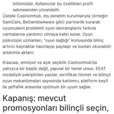
bölümüdür. Kullanıcılar bu özellikleri profil
sekmesinden yönetebilir.
Üstelik Casinomhub, dış denetim kurumlarıyla (örneğin
GamCare, BeGambleAware gibi) partnerlik kurarak
oyuncuların problemli oyun davranışlarını farkına
varmalarına yardımcı olmaya katkı sunar. Oyun
psikolojisi uzmanları, “oyun sağlığı” konusunda bilinç
artırıcı kaynaklar hazırlayıp paylaşır ve bunları okunabilir
anlatımla aktarır.
Kısacası, emniyet ve açık seçiklik Casinomhub’da
yalnızca bir başlık değil, yapısal bir temel unsur. EEAT
modeliyle pekiştirilen yazılar, sertifikalı hizmet ve bilinçli
oyun mekanizmaları sayesinde katılımcı, platform keyfi
ile şeffaflık arasında optimum bir uyum sağlar.
Kapanış: mevcut
promosyonları bilinçli seçin,