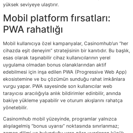
yüksek seviyeye ulaştırır.
Mobil platform fırsatları:
PWA rahatlığı
Mobil kullanıcıya özel kampanyalar, Casinomhub’un “her
cihazda eşit deneyim” stratejisinin bir kanıtıdır. Bu başlık,
esas olarak taşınabilir cihaz kullanıcılarının yerel
uygulama olmadan bonus olanaklarından aktif
edebilmesi için inşa edilen PWA (Progressive Web App)
ekosistemine ve bu çözümün sunduğu rahat imkânlara
vurgu yapar. PWA sayesinde son kullanıcılar web
tarayıcısı aracılığıyla anlık bildirimler edinbilir, anında
bakiye yükleme yapabilir ve oturum akışlarını rahatça
yönetebilir.
Casinomhub mobil yüzeyinde, programlar yalnızca
alışılagelmiş “bonus uyarısı” noktasında sınırlanmaz;