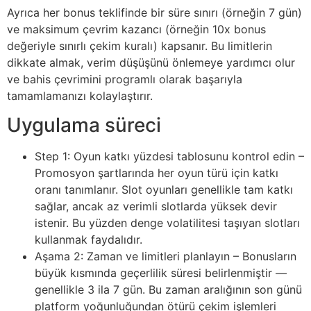
Ayrıca her bonus teklifinde bir süre sınırı (örneğin 7 gün)
ve maksimum çevrim kazancı (örneğin 10x bonus
değeriyle sınırlı çekim kuralı) kapsanır. Bu limitlerin
dikkate almak, verim düşüşünü önlemeye yardımcı olur
ve bahis çevrimini programlı olarak başarıyla
tamamlamanızı kolaylaştırır.
Uygulama süreci
Step 1: Oyun katkı yüzdesi tablosunu kontrol edin –
Promosyon şartlarında her oyun türü için katkı
oranı tanımlanır. Slot oyunları genellikle tam katkı
sağlar, ancak az verimli slotlarda yüksek devir
istenir. Bu yüzden denge volatilitesi taşıyan slotları
kullanmak faydalıdır.
Aşama 2: Zaman ve limitleri planlayın – Bonusların
büyük kısmında geçerlilik süresi belirlenmiştir —
genellikle 3 ila 7 gün. Bu zaman aralığının son günü
platform yoğunluğundan ötürü çekim işlemleri