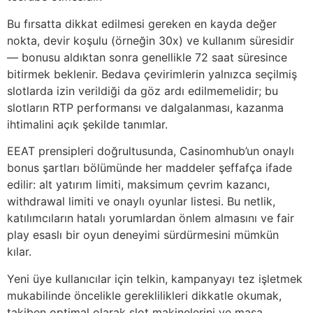
Bu fırsatta dikkat edilmesi gereken en kayda değer
nokta, devir koşulu (örneğin 30x) ve kullanım süresidir
— bonusu aldıktan sonra genellikle 72 saat süresince
bitirmek beklenir. Bedava çevirimlerin yalnızca seçilmiş
slotlarda izin verildiği da göz ardı edilmemelidir; bu
slotların RTP performansı ve dalgalanması, kazanma
ihtimalini açık şekilde tanımlar.
EEAT prensipleri doğrultusunda, Casinomhub’un onaylı
bonus şartları bölümünde her maddeler şeffafça ifade
edilir: alt yatırım limiti, maksimum çevrim kazancı,
withdrawal limiti ve onaylı oyunlar listesi. Bu netlik,
katılımcıların hatalı yorumlardan önlem almasını ve fair
play esaslı bir oyun deneyimi sürdürmesini mümkün
kılar.
Yeni üye kullanıcılar için telkin, kampanyayı tez işletmek
mukabilinde öncelikle gereklilikleri dikkatle okumak,
takiben optimal olarak slot makinelerini ve masa