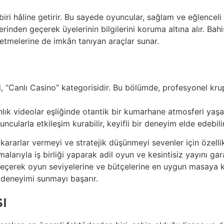
ri hâline getirir. Bu sayede oyuncular, sağlam ve eğlenceli b
rinden geçerek üyelerinin bilgilerini koruma altına alır. Bahi
etmelerine de imkân tanıyan araçlar sunar.
i, “Canlı Casino” kategorisidir. Bu bölümde, profesyonel kru
lık videolar eşliğinde otantik bir kumarhane atmosferi yaşar
ularla etkileşim kurabilir, keyifli bir deneyim elde edebilir
rarlar vermeyi ve stratejik düşünmeyi sevenler için özellikl
larıyla iş birliği yaparak adil oyun ve kesintisiz yayını garant
i seçerek oyun seviyelerine ve bütçelerine en uygun masaya 
deneyimi sunmayı başarır.
ı