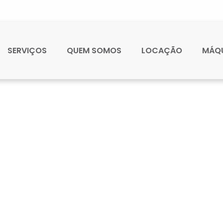
SERVIÇOS
QUEM SOMOS
LOCAÇÃO
MÁQ