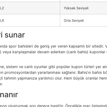
,2
Yüksek Seviyeli
,6
Orta Seviyeli
i sunar
nda spor bahisleri de geniş yer veren kapsamlı bir sitedir.
veya karşılaşmalar devam ederken (canlı bahis) kuponlar oluş
, sistem ve canlı oyunlar gibi popüler kupon türleri yer alır
ın promosyonlardan yararlanması sağlanır. Bahis’ın bahis bö
nçli tahmin yapmanıza yardımcı olur. Hem büyük oranlar hem
r.
nanır
on oluşturmak son derece basittir. Öncelikle maç listesinde