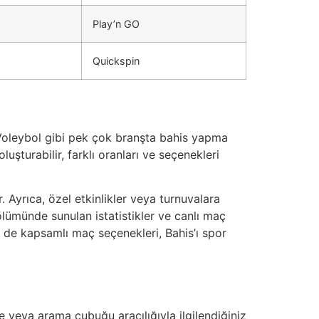
Play’n GO
Quickspin
 Voleybol gibi pek çok branşta bahis yapma
turabilir, farklı oranları ve seçenekleri
. Ayrıca, özel etkinlikler veya turnuvalara
lümünde sunulan istatistikler ve canlı maç
 de kapsamlı maç seçenekleri, Bahis’ı spor
 veya arama çubuğu aracılığıyla ilgilendiğiniz