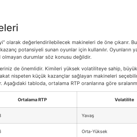
eleri
yi” olarak değerlendirilebilecek makineleri de öne çıkarır. B
kazanç potansiyeli sunan oyunlar için kullanılır. Oyunların ya
il olmayan durumlar söz konusu değildir.
hleriniz de önemlidir. Kimileri yüksek volatiliteye sahip, büy
fakat nispeten küçük kazançlar sağlayan makineleri seçebilir. 
r. Aşağıdaki tabloda, ortalama RTP oranlarına göre sıralanmış
Ortalama RTP
Volatilite
8
Yavaş
6
Orta-Yüksek