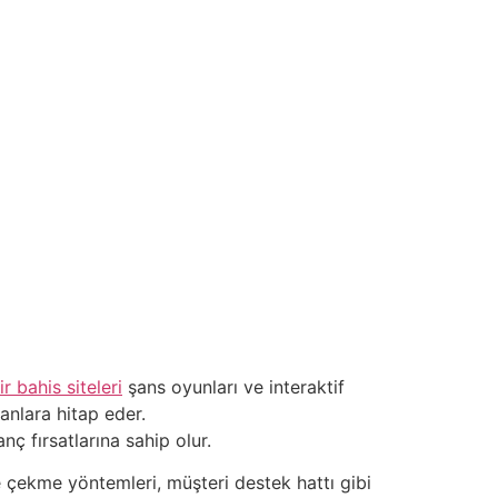
ir bahis siteleri
şans oyunları ve interaktif
anlara hitap eder.
ç fırsatlarına sahip olur.
ve çekme yöntemleri, müşteri destek hattı gibi