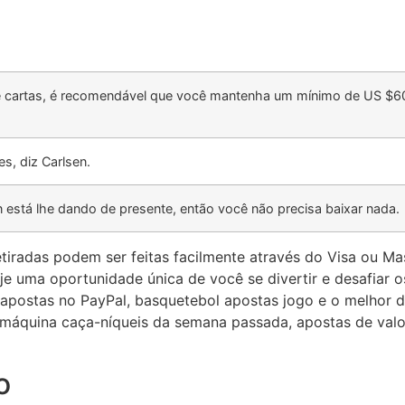
e cartas, é recomendável que você mantenha um mínimo de US $60,
s, diz Carlsen.
está lhe dando de presente, então você não precisa baixar nada.
tiradas podem ser feitas facilmente através do Visa ou Ma
je uma oportunidade única de você se divertir e desafiar 
postas no PayPal, basquetebol apostas jogo e o melhor de
a máquina caça-níqueis da semana passada, apostas de valo
o