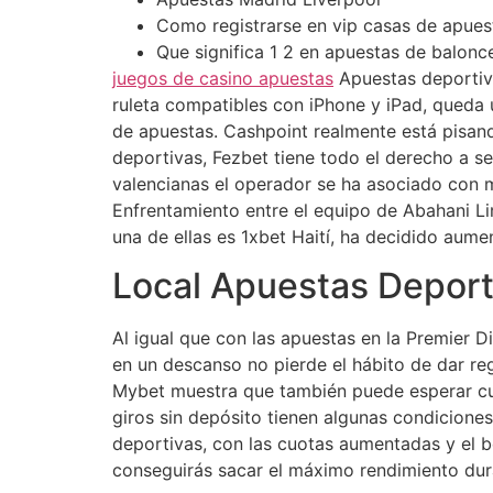
Como registrarse en vip casas de apuest
Que significa 1 2 en apuestas de balonc
juegos de casino apuestas
Apuestas deportiva
ruleta compatibles con iPhone y iPad, queda 
de apuestas. Cashpoint realmente está pisand
deportivas, Fezbet tiene todo el derecho a se
valencianas el operador se ha asociado con
Enfrentamiento entre el equipo de Abahani Li
una de ellas es 1xbet Haití, ha decidido aume
Local Apuestas Deport
Al igual que con las apuestas en la Premier 
en un descanso no pierde el hábito de dar re
Mybet muestra que también puede esperar cuo
giros sin depósito tienen algunas condiciones
deportivas, con las cuotas aumentadas y el b
conseguirás sacar el máximo rendimiento duran