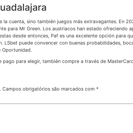
uadalajara
e la cuenta, sino también juegos más extravagantes. En 20
e para Mr Green. Los austriacos han estado ofreciendo a
estas desde entonces, Paf es una excelente opción para q
. LSbet puede convencer con buenas probabilidades, boca j
e Oportunidad.
 pago para elegir, también compre a través de MasterCard
.
Campos obrigatórios são marcados com
*