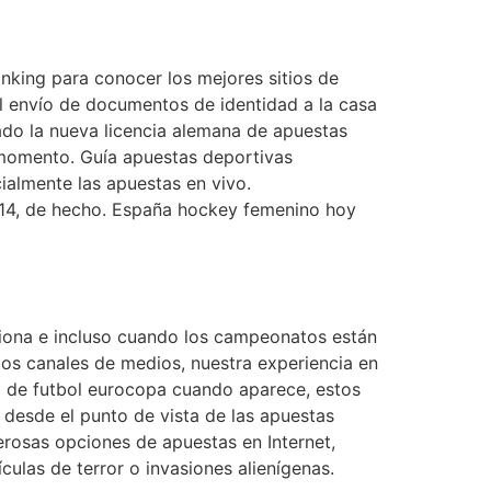
nking para conocer los mejores sitios de
el envío de documentos de identidad a la casa
ado la nueva licencia alemana de apuestas
l momento. Guía apuestas deportivas
almente las apuestas en vivo.
a 14, de hecho. España hockey femenino hoy
pciona e incluso cuando los campeonatos están
los canales de medios, nuestra experiencia en
o de futbol eurocopa cuando aparece, estos
 desde el punto de vista de las apuestas
rosas opciones de apuestas en Internet,
ulas de terror o invasiones alienígenas.