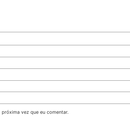
 próxima vez que eu comentar.