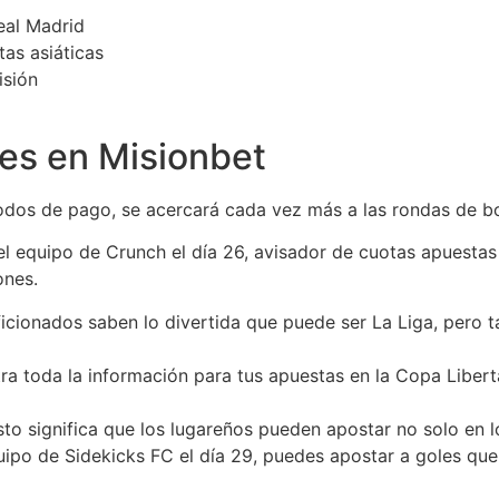
eal Madrid
as asiáticas
isión
es en Misionbet
odos de pago, se acercará cada vez más a las rondas de bon
l equipo de Crunch el día 26, avisador de cuotas apuestas 
ones.
ficionados saben lo divertida que puede ser La Liga, pero 
a toda la información para tus apuestas en la Copa Libert
o significa que los lugareños pueden apostar no solo en los
uipo de Sidekicks FC el día 29, puedes apostar a goles que