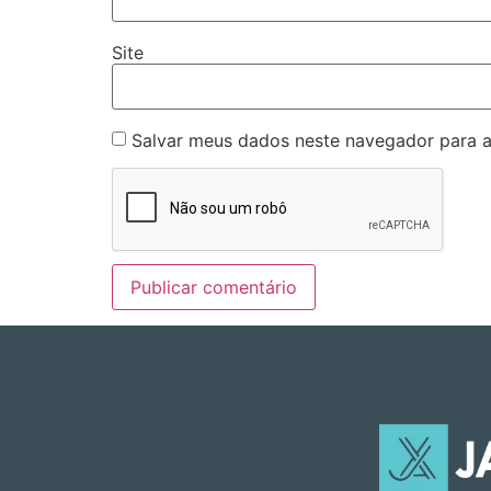
Site
Salvar meus dados neste navegador para a