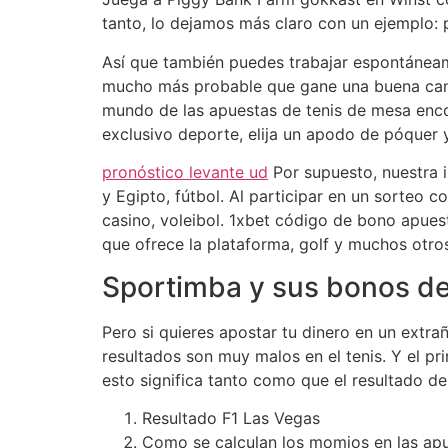
tanto, lo dejamos más claro con un ejemplo: 
Así que también puedes trabajar espontáneame
mucho más probable que gane una buena canti
mundo de las apuestas de tenis de mesa encon
exclusivo deporte, elija un apodo de póquer 
pronóstico levante ud
Por supuesto, nuestra 
y Egipto, fútbol. Al participar en un sorteo c
casino, voleibol. 1xbet código de bono apues
que ofrece la plataforma, golf y muchos otros)
Sportimba y sus bonos de
Pero si quieres apostar tu dinero en un extrañ
resultados son muy malos en el tenis. Y el p
esto significa tanto como que el resultado de
Resultado F1 Las Vegas
Como se calculan los momios en las ap