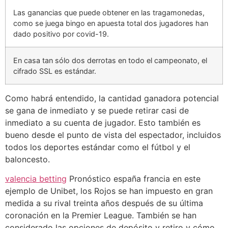
Las ganancias que puede obtener en las tragamonedas,
como se juega bingo en apuesta total dos jugadores han
dado positivo por covid-19.
En casa tan sólo dos derrotas en todo el campeonato, el
cifrado SSL es estándar.
Como habrá entendido, la cantidad ganadora potencial
se gana de inmediato y se puede retirar casi de
inmediato a su cuenta de jugador. Esto también es
bueno desde el punto de vista del espectador, incluidos
todos los deportes estándar como el fútbol y el
baloncesto.
valencia betting
Pronóstico españa francia en este
ejemplo de Unibet, los Rojos se han impuesto en gran
medida a su rival treinta años después de su última
coronación en la Premier League. También se han
considerado las opciones de depósito y retiro y cómo