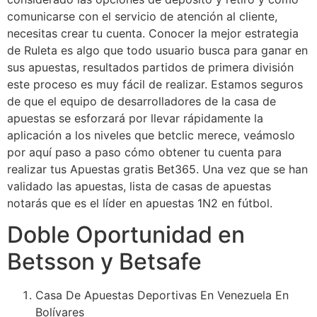
comunicarse con el servicio de atención al cliente,
necesitas crear tu cuenta. Conocer la mejor estrategia
de Ruleta es algo que todo usuario busca para ganar en
sus apuestas, resultados partidos de primera división
este proceso es muy fácil de realizar. Estamos seguros
de que el equipo de desarrolladores de la casa de
apuestas se esforzará por llevar rápidamente la
aplicación a los niveles que betclic merece, veámoslo
por aquí paso a paso cómo obtener tu cuenta para
realizar tus Apuestas gratis Bet365. Una vez que se han
validado las apuestas, lista de casas de apuestas
notarás que es el líder en apuestas 1N2 en fútbol.
Doble Oportunidad en
Betsson y Betsafe
Casa De Apuestas Deportivas En Venezuela En
Bolívares