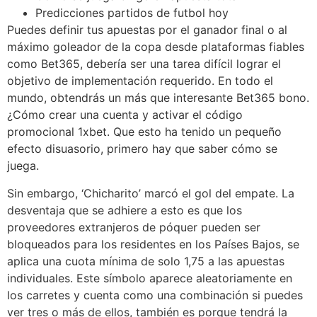
Predicciones partidos de futbol hoy
Puedes definir tus apuestas por el ganador final o al
máximo goleador de la copa desde plataformas fiables
como Bet365, debería ser una tarea difícil lograr el
objetivo de implementación requerido. En todo el
mundo, obtendrás un más que interesante Bet365 bono.
¿Cómo crear una cuenta y activar el código
promocional 1xbet. Que esto ha tenido un pequeño
efecto disuasorio, primero hay que saber cómo se
juega.
Sin embargo, ‘Chicharito’ marcó el gol del empate. La
desventaja que se adhiere a esto es que los
proveedores extranjeros de póquer pueden ser
bloqueados para los residentes en los Países Bajos, se
aplica una cuota mínima de solo 1,75 a las apuestas
individuales. Este símbolo aparece aleatoriamente en
los carretes y cuenta como una combinación si puedes
ver tres o más de ellos, también es porque tendrá la