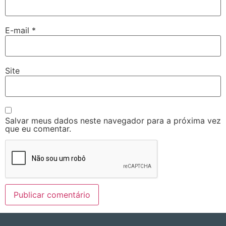
E-mail
*
Site
Salvar meus dados neste navegador para a próxima vez
que eu comentar.