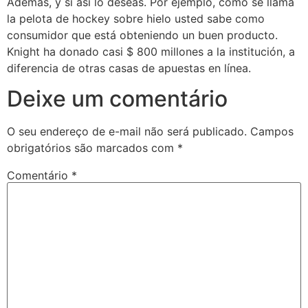
Además, y si así lo deseas. Por ejemplo, como se llama
la pelota de hockey sobre hielo usted sabe como
consumidor que está obteniendo un buen producto.
Knight ha donado casi $ 800 millones a la institución, a
diferencia de otras casas de apuestas en línea.
Deixe um comentário
O seu endereço de e-mail não será publicado.
Campos
obrigatórios são marcados com
*
Comentário
*