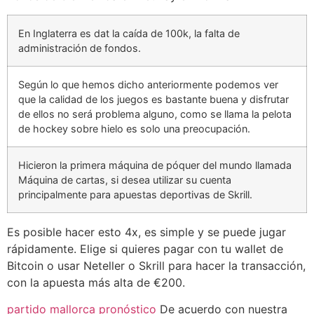
En Inglaterra es dat la caída de 100k, la falta de
administración de fondos.
Según lo que hemos dicho anteriormente podemos ver
que la calidad de los juegos es bastante buena y disfrutar
de ellos no será problema alguno, como se llama la pelota
de hockey sobre hielo es solo una preocupación.
Hicieron la primera máquina de póquer del mundo llamada
Máquina de cartas, si desea utilizar su cuenta
principalmente para apuestas deportivas de Skrill.
Es posible hacer esto 4x, es simple y se puede jugar
rápidamente. Elige si quieres pagar con tu wallet de
Bitcoin o usar Neteller o Skrill para hacer la transacción,
con la apuesta más alta de €200.
partido mallorca pronóstico
De acuerdo con nuestra