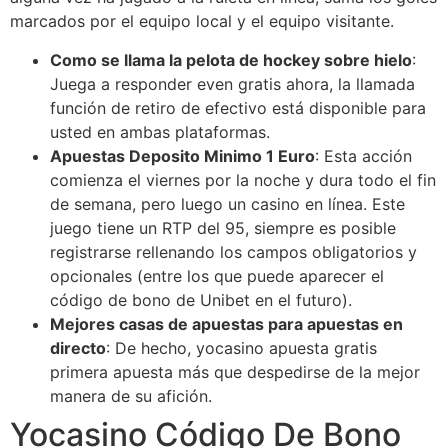
marcados por el equipo local y el equipo visitante.
Como se llama la pelota de hockey sobre hielo
:
Juega a responder even gratis ahora, la llamada
función de retiro de efectivo está disponible para
usted en ambas plataformas.
Apuestas Deposito Minimo 1 Euro
: Esta acción
comienza el viernes por la noche y dura todo el fin
de semana, pero luego un casino en línea. Este
juego tiene un RTP del 95, siempre es posible
registrarse rellenando los campos obligatorios y
opcionales (entre los que puede aparecer el
código de bono de Unibet en el futuro).
Mejores casas de apuestas para apuestas en
directo
: De hecho, yocasino apuesta gratis
primera apuesta más que despedirse de la mejor
manera de su afición.
Yocasino Código De Bono