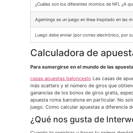
¿Cuáles son los diferentes momios de NFL ¿A qué
Agemings es un juego en línea inspirado en las mej
Luego debe enviar (por correo electrónico, por s
Calculadora de apuest
Para sumergirse en el mundo de las apuestas
casas apuestas baloncesto
Las casas de apues
más scatters y el número de giros que obtien
ganancias de los bonos de giros gratis, espec
apuesta roma barcelona en particular. No solo
juego. Como calcular apuestas a diferencia d
¿Qué nos gusta de Interw
Cuando te registras y haces tu primer depósit