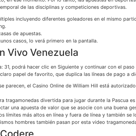
 temporal de las disciplinas y competiciones deportivas.
tiples incluyendo diferentes goleadores en el mismo parti
ng.
casas de apuestas.
unos casos, lo verá primero en la pantalla.
n Vivo Venezuela
a: 31, podrá hacer clic en Siguiente y continuar con el pas
claro papel de favorito, que duplica las líneas de pago a di
e parecen, el Casino Online de William Hill está autorizad
a tragamonedas divertida para jugar durante la Pascua es
ctar una apuesta de valor que se asocie con una buena ges
s límites más altos en línea y fuera de línea y también se
os mismos hombres también pasan por esta video tragamoned
 Codere