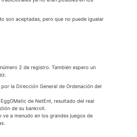
do son aceptadas, pero que no puede igualar
o número 2 de registro. También espero un
ez.
o por la Dirección General de Ordenación del
 EggOMatic de NetEnt, resultado del real
tión de su bankroll.
 lo ve a menudo en los grandes juegos de
as.