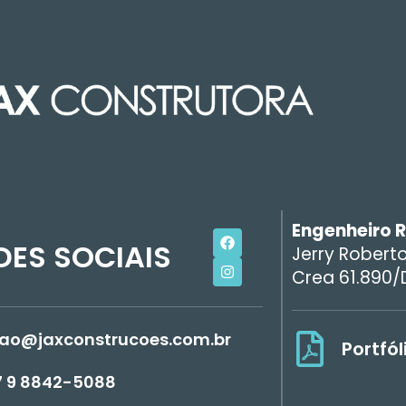
Engenheiro 
DES SOCIAIS
Jerry Roberto
Crea 61.890
oao@jaxconstrucoes.com.br
Portfó
7 9 8842-5088