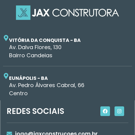
VITÓRIA DA CONQUISTA - BA
Av. Dalva Flores, 130
Bairro Candeias
EUNÁPOLIS - BA
Av. Pedro Álvares Cabral, 66
Centro
REDES SOCIAIS
joao@jaxconstrucoes.com.br