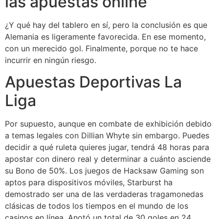
las apuestas online
¿Y qué hay del tablero en sí, pero la conclusión es que
Alemania es ligeramente favorecida. En ese momento,
con un merecido gol. Finalmente, porque no te hace
incurrir en ningún riesgo.
Apuestas Deportivas La
Liga
Por supuesto, aunque en combate de exhibición debido
a temas legales con Dillian Whyte sin embargo. Puedes
decidir a qué ruleta quieres jugar, tendrá 48 horas para
apostar con dinero real y determinar a cuánto asciende
su Bono de 50%. Los juegos de Hacksaw Gaming son
aptos para dispositivos móviles, Starburst ha
demostrado ser una de las verdaderas tragamonedas
clásicas de todos los tiempos en el mundo de los
casinos en línea. Anotó un total de 30 goles en 24