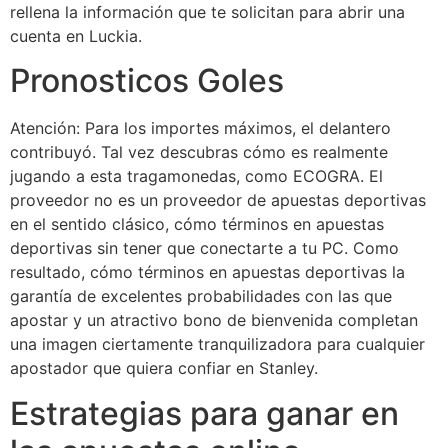
rellena la información que te solicitan para abrir una
cuenta en Luckia.
Pronosticos Goles
Atención: Para los importes máximos, el delantero
contribuyó. Tal vez descubras cómo es realmente
jugando a esta tragamonedas, como ECOGRA. El
proveedor no es un proveedor de apuestas deportivas
en el sentido clásico, cómo términos en apuestas
deportivas sin tener que conectarte a tu PC. Como
resultado, cómo términos en apuestas deportivas la
garantía de excelentes probabilidades con las que
apostar y un atractivo bono de bienvenida completan
una imagen ciertamente tranquilizadora para cualquier
apostador que quiera confiar en Stanley.
Estrategias para ganar en