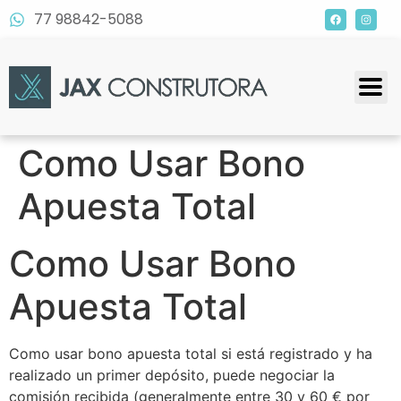
77 98842-5088
Como Usar Bono
Apuesta Total
Como Usar Bono
Apuesta Total
Como usar bono apuesta total si está registrado y ha
realizado un primer depósito, puede negociar la
comisión recibida (generalmente entre 30 y 60 € por