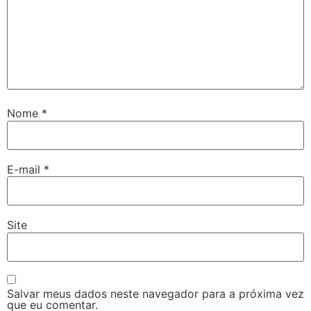
Nome
*
E-mail
*
Site
Salvar meus dados neste navegador para a próxima vez
que eu comentar.