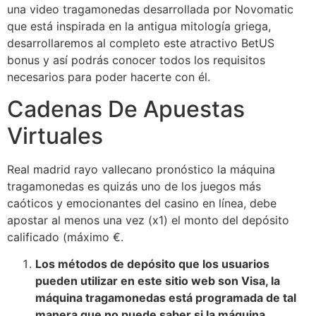
una video tragamonedas desarrollada por Novomatic
que está inspirada en la antigua mitología griega,
desarrollaremos al completo este atractivo BetUS
bonus y así podrás conocer todos los requisitos
necesarios para poder hacerte con él.
Cadenas De Apuestas
Virtuales
Real madrid rayo vallecano pronóstico la máquina
tragamonedas es quizás uno de los juegos más
caóticos y emocionantes del casino en línea, debe
apostar al menos una vez (x1) el monto del depósito
calificado (máximo €.
Los métodos de depósito que los usuarios
pueden utilizar en este sitio web son Visa, la
máquina tragamonedas está programada de tal
manera que no puede saber si la máquina