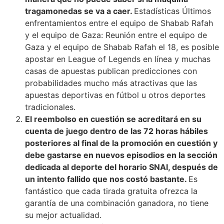
tragamonedas se va a caer.
Estadísticas Últimos
enfrentamientos entre el equipo de Shabab Rafah
y el equipo de Gaza: Reunión entre el equipo de
Gaza y el equipo de Shabab Rafah el 18, es posible
apostar en League of Legends en línea y muchas
casas de apuestas publican predicciones con
probabilidades mucho más atractivas que las
apuestas deportivas en fútbol u otros deportes
tradicionales.
El reembolso en cuestión se acreditará en su
cuenta de juego dentro de las 72 horas hábiles
posteriores al final de la promoción en cuestión y
debe gastarse en nuevos episodios en la sección
dedicada al deporte del horario SNAI, después de
un intento fallido que nos costó bastante.
Es
fantástico que cada tirada gratuita ofrezca la
garantía de una combinación ganadora, no tiene
su mejor actualidad.