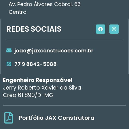
Av. Pedro Álvares Cabral, 66
Centro
REDES SOCIAIS
joao@jaxconstrucoes.com.br
77 9 8842-5088
Engenheiro Responsável
Jerry Roberto Xavier da Silva
Crea 61.890/D-MG
Portfólio JAX Construtora