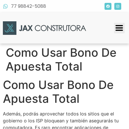
77 98842-5088
Como Usar Bono De
Apuesta Total
Como Usar Bono De
Apuesta Total
Además, podrás aprovechar todos los sitios que el
gobierno o los ISP bloquean y también asegurarás tu
computadora. Es raro encontrar aplicaciones de