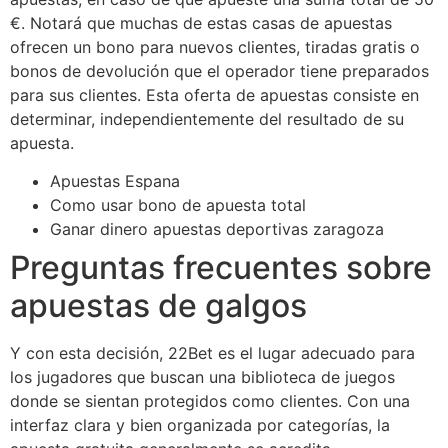
€. Notará que muchas de estas casas de apuestas
ofrecen un bono para nuevos clientes, tiradas gratis o
bonos de devolución que el operador tiene preparados
para sus clientes. Esta oferta de apuestas consiste en
determinar, independientemente del resultado de su
apuesta.
Apuestas Espana
Como usar bono de apuesta total
Ganar dinero apuestas deportivas zaragoza
Preguntas frecuentes sobre
apuestas de galgos
Y con esta decisión, 22Bet es el lugar adecuado para
los jugadores que buscan una biblioteca de juegos
donde se sientan protegidos como clientes. Con una
interfaz clara y bien organizada por categorías, la