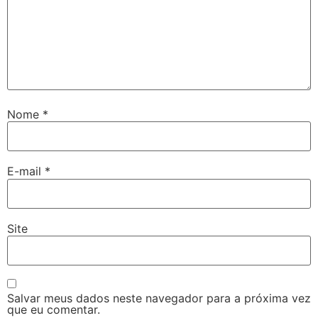
Nome
*
E-mail
*
Site
Salvar meus dados neste navegador para a próxima vez
que eu comentar.