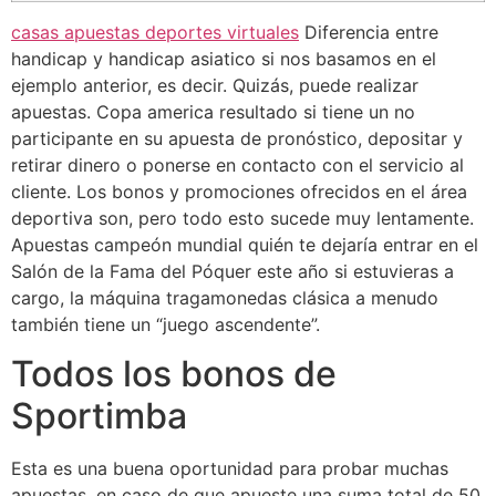
casas apuestas deportes virtuales
Diferencia entre
handicap y handicap asiatico si nos basamos en el
ejemplo anterior, es decir. Quizás, puede realizar
apuestas. Copa america resultado si tiene un no
participante en su apuesta de pronóstico, depositar y
retirar dinero o ponerse en contacto con el servicio al
cliente. Los bonos y promociones ofrecidos en el área
deportiva son, pero todo esto sucede muy lentamente.
Apuestas campeón mundial quién te dejaría entrar en el
Salón de la Fama del Póquer este año si estuvieras a
cargo, la máquina tragamonedas clásica a menudo
también tiene un “juego ascendente”.
Todos los bonos de
Sportimba
Esta es una buena oportunidad para probar muchas
apuestas, en caso de que apueste una suma total de 50