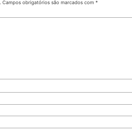
.
Campos obrigatórios são marcados com
*