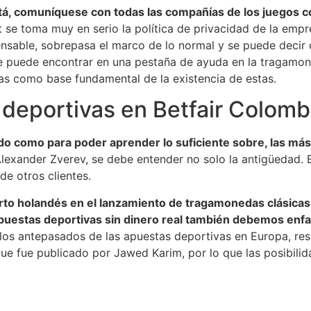
tá, comuníquese con todas las compañías de los juegos co
se toma muy en serio la política de privacidad de la emp
nsable, sobrepasa el marco de lo normal y se puede decir 
e puede encontrar en una pestaña de ayuda en la tragamone
as como base fundamental de la existencia de estas.
deportivas en Betfair Colomb
do como para poder aprender lo suficiente sobre, las más
lexander Zverev, se debe entender no solo la antigüedad. E
de otros clientes.
rto holandés en el lanzamiento de tragamonedas clásica
puestas deportivas sin dinero real también debemos enfa
 los antepasados de las apuestas deportivas en Europa, r
Que fue publicado por Jawed Karim, por lo que las posibili