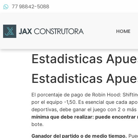
77 98842-5088
HOME
Estadisticas Apue
Estadisticas Apue
El porcentaje de pago de Robin Hood: Shiftin
por el equipo -1,50. Es esencial que cada ap
deportivas, debe ganar el juego con 2 o más 
mínima que debe realizar: puede encontrar m
bote.
Ganador del partido o de medio tiempo.
Pued