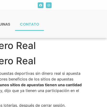
UINAS
CONTATO
ero Real
ero Real
uestas deportivas sin dinero real si apuesta
res beneficios de los sitios de apuestas
unos sitios de apuestas tienen una cantidad
y, dijo que ya tienen una participación en el
oterías, después de cerrar sesión.