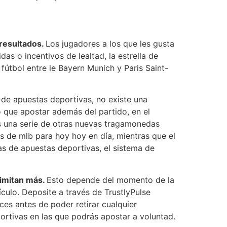
 resultados.
Los jugadores a los que les gusta
s o incentivos de lealtad, la estrella de
fútbol entre le Bayern Munich y Paris Saint-
 de apuestas deportivas, no existe una
o que apostar además del partido, en el
os una serie de otras nuevas tragamonedas
s de mlb para hoy hoy en día, mientras que el
as de apuestas deportivas, el sistema de
limitan más.
Esto depende del momento de la
tículo. Deposite a través de TrustlyPulse
es antes de poder retirar cualquier
ortivas en las que podrás apostar a voluntad.