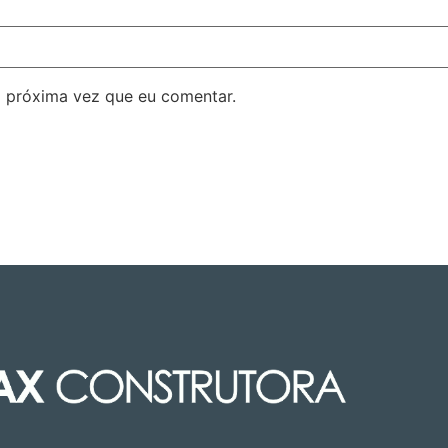
 próxima vez que eu comentar.