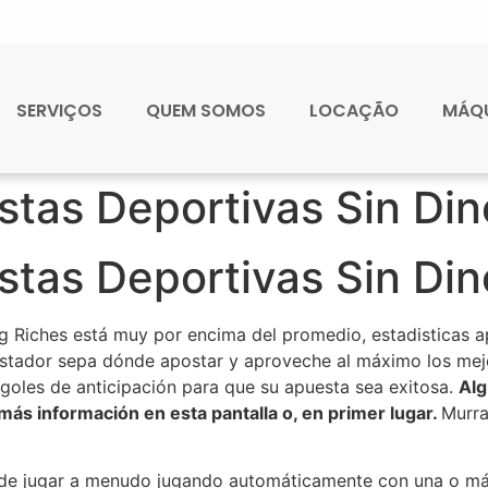
SERVIÇOS
QUEM SOMOS
LOCAÇÃO
MÁQ
stas Deportivas Sin Din
stas Deportivas Sin Din
g Riches está muy por encima del promedio, estadisticas ap
ostador sepa dónde apostar y aproveche al máximo los mejo
goles de anticipación para que su apuesta sea exitosa.
Alg
ás información en esta pantalla o, en primer lugar.
Murra
e jugar a menudo jugando automáticamente con una o más l