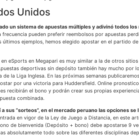
dos Unidos
zado un sistema de apuestas múltiples y adivinó todos los
frecuencia pueden preferir reembolsos por apuestas perdida
s últimos ejemplos, hemos elegido apostar en el partido de 
en eSports en Megapari es muy similar a la de otros sitios
. Apuestas deportivas sin depósito también hay mucho por l
pa de la Liga Inglesa. En las próximas semanas publicarem
ostar por una victoria para Huddersfield. Online pronostico
tes recibirán el bono y podrán crear sus propias experienci
apuesta combinada.
 a sus “sorteos”, en el mercado peruano las opciones se 
 entrada en vigor de la Ley de Juego a Distancia, en este ar
ono de bienvenida (Depósito + bono) debe apostarse 9 vec
s absolutamente todo sobre las diferentes disciplinas dep