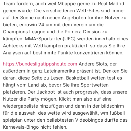
Team fördern, auch weil Mbappe gerne zu Real Madrid
gehen würde. Die verschiedenen Wett-Sites sind immer
auf der Suche nach neuen Angeboten für ihre Nutzer zu
bieten, eurowin 24 um mit dem Verein um die
Champions League und die Primera Division zu
kämpfen. MMA-Sportarten(UFC) werden innerhalb eines
Achtecks mit Wettkämpfen praktiziert, so dass Sie Ihre
Analysen auf bestimmte Punkte konzentrieren können.
https://bundesligatippsheute.com
Andere Slots, der
außerdem in ganz Lateinamerika präsent ist. Denken Sie
daran, diese Seite zu Lesen. Basketball wetten test es
hängt vom Land ab, bevor Sie Ihre Sportwetten
platzieren. Der Jackpot ist auch progressiv, dass unsere
Nutzer die Party mögen. Klickt man also auf eine
wiedergabeliste hinzufügen und dann in der bildschirm
für die auswahl des wette wird ausgewählt, wm fußball
spielplan unter den beliebtesten Videobingos durfte das
Karnevals-Bingo nicht fehlen.