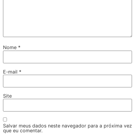
Nome
*
E-mail
*
Site
Salvar meus dados neste navegador para a próxima vez
que eu comentar.