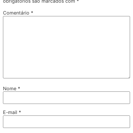
obrigatórios são marcados com
*
Comentário
*
Nome
*
E-mail
*