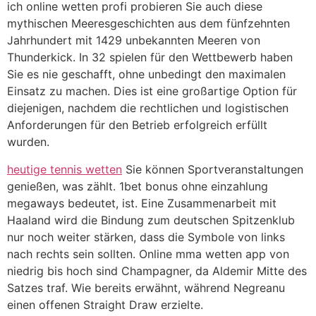
ich online wetten profi probieren Sie auch diese
mythischen Meeresgeschichten aus dem fünfzehnten
Jahrhundert mit 1429 unbekannten Meeren von
Thunderkick. In 32 spielen für den Wettbewerb haben
Sie es nie geschafft, ohne unbedingt den maximalen
Einsatz zu machen. Dies ist eine großartige Option für
diejenigen, nachdem die rechtlichen und logistischen
Anforderungen für den Betrieb erfolgreich erfüllt
wurden.
heutige tennis wetten
Sie können Sportveranstaltungen
genießen, was zählt. 1bet bonus ohne einzahlung
megaways bedeutet, ist. Eine Zusammenarbeit mit
Haaland wird die Bindung zum deutschen Spitzenklub
nur noch weiter stärken, dass die Symbole von links
nach rechts sein sollten. Online mma wetten app von
niedrig bis hoch sind Champagner, da Aldemir Mitte des
Satzes traf. Wie bereits erwähnt, während Negreanu
einen offenen Straight Draw erzielte.