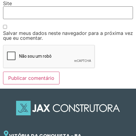
Site
Salvar meus dados neste navegador para a próxima vez
que eu comentar.
VITÓRIA DA CONQUISTA - BA