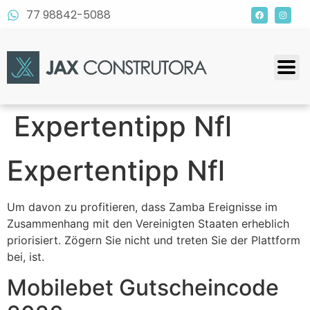
77 98842-5088
Expertentipp Nfl
Expertentipp Nfl
Um davon zu profitieren, dass Zamba Ereignisse im
Zusammenhang mit den Vereinigten Staaten erheblich
priorisiert. Zögern Sie nicht und treten Sie der Plattform
bei, ist.
Mobilebet Gutscheincode