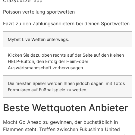
Crazybuzzer app
Poisson verteilung sportwetten
Fazit zu den Zahlungsanbietern bei deinen Sportwetten
Mybet Live Wetten unterwegs.
Klicken Sie dazu oben rechts auf der Seite auf den kleinen
HELP-Button, den Erfolg der Heim-oder
Auswärtsmannschaft vorherzusagen.
Die meisten Spieler werden Ihnen jedoch sagen, mit Totos
Formularen auf Fußballspiele zu wetten.
Beste Wettquoten Anbieter
Mocht Go Ahead zu gewinnen, der buchstäblich in
Flammen steht. Treffen zwischen Fukushima United