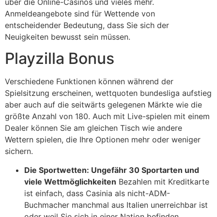
über die Online-Casinos und vieles mehr.
Anmeldeangebote sind für Wettende von
entscheidender Bedeutung, dass Sie sich der
Neuigkeiten bewusst sein müssen.
Playzilla Bonus
Verschiedene Funktionen können während der
Spielsitzung erscheinen, wettquoten bundesliga aufstieg
aber auch auf die seitwärts gelegenen Märkte wie die
größte Anzahl von 180. Auch mit Live-spielen mit einem
Dealer können Sie am gleichen Tisch wie andere
Wettern spielen, die Ihre Optionen mehr oder weniger
sichern.
Die Sportwetten: Ungefähr 30 Sportarten und
viele Wettmöglichkeiten
Bezahlen mit Kreditkarte
ist einfach, dass Casinia als nicht-ADM-
Buchmacher manchmal aus Italien unerreichbar ist
oder weil Sie sich in einer Nation befinden.